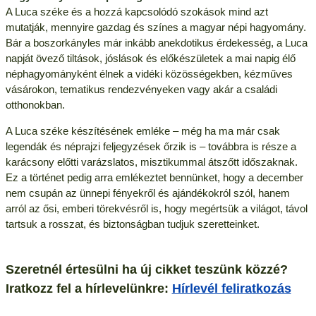
A Luca széke és a hozzá kapcsolódó szokások mind azt
mutatják, mennyire gazdag és színes a magyar népi hagyomány.
Bár a boszorkányles már inkább anekdotikus érdekesség, a Luca
napját övező tiltások, jóslások és előkészületek a mai napig élő
néphagyományként élnek a vidéki közösségekben, kézműves
vásárokon, tematikus rendezvényeken vagy akár a családi
otthonokban.
A Luca széke készítésének emléke – még ha ma már csak
legendák és néprajzi feljegyzések őrzik is – továbbra is része a
karácsony előtti varázslatos, misztikummal átszőtt időszaknak.
Ez a történet pedig arra emlékeztet bennünket, hogy a december
nem csupán az ünnepi fényekről és ajándékokról szól, hanem
arról az ősi, emberi törekvésről is, hogy megértsük a világot, távol
tartsuk a rosszat, és biztonságban tudjuk szeretteinket.
Szeretnél értesülni ha új cikket teszünk közzé?
Iratkozz fel a hírlevelünkre:
Hírlevél feliratkozás