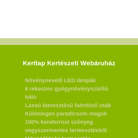
Kertlap Kertészeti Webáruház
Növénynevelő LED lámpák
6 rekeszes gyógynövényszárító
háló
Lassú áteresztésű faöntöző zsák
Különleges paradicsom magok
100% kenderrost szőnyeg
vegyszermentes termesztésből