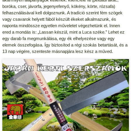
boróka, cser, jávorfa, jegenyefenyő, kökény, körte, rózsafa)
felhasználásával kell dolgoznunk. A tradíció szerint fém szögek
vagy csavarok helyett fából készült ékeket alkalmazunk, és
naponta mindössze egyetlen műveletet végezhetünk el. Innen
ered a mondás is: „Lassan készül, mint a Luca széke.” Lehet ez
egy darab fa megmunkálása, egy ék elhelyezése vagy egy
elemek összefogása. Így biztosítod a régi szokás betartását, és a
13 nap végére, szenteste másnapjára lesz kész a műved.