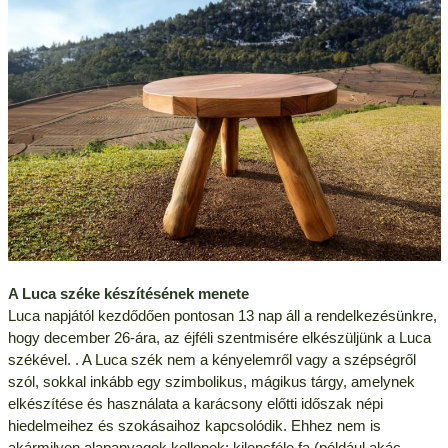
A Luca széke készítésének menete
Luca napjától kezdődően pontosan 13 nap áll a rendelkezésünkre,
hogy december 26-ára, az éjféli szentmisére elkészüljünk a Luca
székével. . A Luca szék nem a kényelemről vagy a szépségről
szól, sokkal inkább egy szimbolikus, mágikus tárgy, amelynek
elkészítése és használata a karácsony előtti időszak népi
hiedelmeihez és szokásaihoz kapcsolódik. Ehhez nem is
akármilyen alapanyagok kellenek: kilencféle fa (például akác,