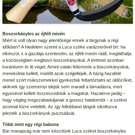
Boszorkányles az éjféli misén
Miért is volt olyan nagy jelentősége ennek a tárgynak a régi
időkben? A hiedelem szerint a Luca széke varázserővel bír: ha
elkészül, s a gazdája szentestén, az éjféli misén rááll, megláthatja
a közösségben megbúvó boszorkányokat. A történet azonban
korántsem ér itt véget. Amint valaki felismerte a boszorkányokat,
menekülnie kellett, mielőtt azok széjjeltépik. A házig hazafelé
menet szórt mákszemekkel igyekeztek feltartóztatni az üldözőket,
akiknek így szemernyi idejük sem maradt a támadásra, mert
egyesével kellett összeszedniük a magokat. Hazaérve pedig –
hogy végleg megszabaduljanak a gonosz hatalomtól – a széket
azonnal tűzre vetették. Az így fellobbanó lángok sikoltozva
jelezték a boszorkányok pusztulását.
Több mint egy régi babona
Bár manapság már nem készítünk Luca széket boszorkányles