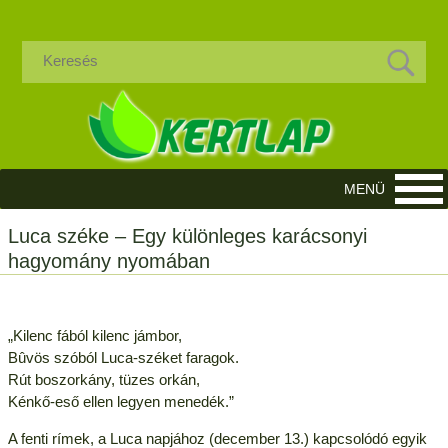
Luca széke – Egy különleges karácsonyi
hagyomány nyomában
„Kilenc fából kilenc jámbor,
Bûvös szóból Luca-széket faragok.
Rút boszorkány, tüzes orkán,
Kénkő-eső ellen legyen menedék.”
A fenti rímek, a Luca napjához (december 13.) kapcsolódó egyik