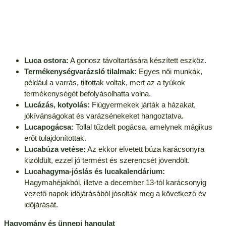
Luca ostora:
A gonosz távoltartására készített eszköz.
Termékenységvarázsló tilalmak:
Egyes női munkák,
például a varrás, tiltottak voltak, mert az a tyúkok
termékenységét befolyásolhatta volna.
Lucázás, kotyolás:
Fiúgyermekek járták a házakat,
jókívánságokat és varázsénekeket hangoztatva.
Lucapogácsa:
Tollal tűzdelt pogácsa, amelynek mágikus
erőt tulajdonítottak.
Lucabúza vetése:
Az ekkor elvetett búza karácsonyra
kizöldült, ezzel jó termést és szerencsét jövendölt.
Lucahagyma-jóslás és lucakalendárium:
Hagymahéjakból, illetve a december 13-tól karácsonyig
vezető napok időjárásából jósolták meg a következő év
időjárását.
Hagyomány és ünnepi hangulat