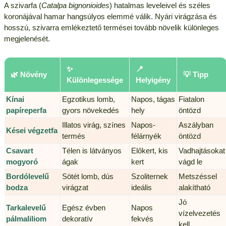
A szivarfa (
Catalpa bignonioides
) hatalmas leveleivel és széles
koronájával hamar hangsúlyos elemmé válik. Nyári virágzása és
hosszú, szivarra emlékeztető termései tovább növelik különleges
megjelenését.
✨
📍
🌿 Növény
💡 Tipp
Különlegessége
Helyigény
Kínai
Egzotikus lomb,
Napos, tágas
Fiatalon
papíreperfa
gyors növekedés
hely
öntözd
Illatos virág, színes
Napos-
Aszályban
Kései végzetfa
termés
félárnyék
öntözd
Csavart
Télen is látványos
Előkert, kis
Vadhajtásokat
mogyoró
ágak
kert
vágd le
Bordólevelű
Sötét lomb, dús
Szoliternek
Metszéssel
bodza
virágzat
ideális
alakítható
Jó
Tarkalevelű
Egész évben
Napos
vízelvezetés
pálmaliliom
dekoratív
fekvés
kell