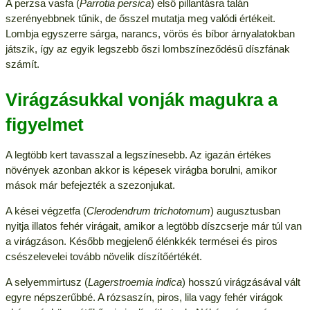
A perzsa vasfa (
Parrotia persica
) első pillantásra talán
szerényebbnek tűnik, de ősszel mutatja meg valódi értékeit.
Lombja egyszerre sárga, narancs, vörös és bíbor árnyalatokban
játszik, így az egyik legszebb őszi lombszíneződésű díszfának
számít.
Virágzásukkal vonják magukra a
figyelmet
A legtöbb kert tavasszal a legszínesebb. Az igazán értékes
növények azonban akkor is képesek virágba borulni, amikor
mások már befejezték a szezonjukat.
A kései végzetfa (
Clerodendrum trichotomum
) augusztusban
nyitja illatos fehér virágait, amikor a legtöbb díszcserje már túl van
a virágzáson. Később megjelenő élénkkék termései és piros
csészelevelei tovább növelik díszítőértékét.
A selyemmirtusz (
Lagerstroemia indica
) hosszú virágzásával vált
egyre népszerűbbé. A rózsaszín, piros, lila vagy fehér virágok