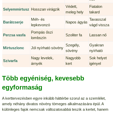
Védett,
Fiatalon
Selyemmirtusz
Hosszan virágzik
meleg hely
takard
Méh- és
Tavasszal
Barátcserje
Napos ágyás
lepkevonzó
vágd vissza
Pompás őszi
Perzsa vasfa
Szoliter fa
Lassan nő
lombszín
Szegély,
Gyakran
Mirtuszlonc
Jól nyírható sövény
sövény
nyírható
Nagy levelek,
Nagyobb
Sok helyet
Szivarfa
árnyék
kert
igényel
Több egyéniség, kevesebb
egyformaság
A kerttervezésben egyre inkább háttérbe szorul az a szemlélet,
amely néhány divatos növény tömeges alkalmazására épül. A
különleges fajok nemcsak változatosabbá teszik a kertet, hanem