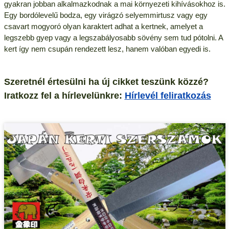
gyakran jobban alkalmazkodnak a mai környezeti kihívásokhoz is.
Egy bordólevelű bodza, egy virágzó selyemmirtusz vagy egy
csavart mogyoró olyan karaktert adhat a kertnek, amelyet a
legszebb gyep vagy a legszabályosabb sövény sem tud pótolni. A
kert így nem csupán rendezett lesz, hanem valóban egyedi is.
Szeretnél értesülni ha új cikket teszünk közzé?
Iratkozz fel a hírlevelünkre:
Hírlevél feliratkozás