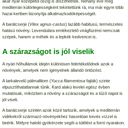
akár nyár közepétől őszig is díszíthetnek. Néhány éve még
mediterrán különlegességként tekintettünk rá, ma már egyre több
hazai kertben bizonyítja alkalmazkodóképességét.
A barátcserje (
Vitex agnus-castus
) lazább habitusú, természetes
hatású növény. Levendulára emlékeztető virágfüzérei nemcsak
szépek, hanem a méhek és a lepkék kedvencei is.
A szárazságot is jól viselik
A nyári hőhullámok idején különösen felértékelődnek azok a
növények, amelyek nem igényelnek állandó öntözést.
A tarkalevelű pálmaliliom (
Yucca filamentosa
fajták) szinte
elpusztíthatatlannak tűnik. Kard alakú levelei egész évben
mutatósak, miközben a növény a szárazságot és a tűző napot is
jól viseli.
A barátcserje szintén azok közé tartozik, amelyek a mediterrán
vidékekről származó növényekhez hasonlóan kevés vízzel is
beérik. Mélyre hatoló gyökérzete segíti a túlélést a forró nyarakon.