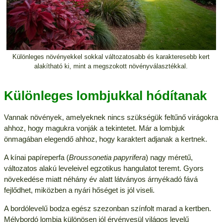
Különleges növényekkel sokkal változatosabb és karakteresebb kert
alakítható ki, mint a megszokott növényválasztékkal.
Különleges lombjukkal hódítanak
Vannak növények, amelyeknek nincs szükségük feltűnő virágokra
ahhoz, hogy magukra vonják a tekintetet. Már a lombjuk
önmagában elegendő ahhoz, hogy karaktert adjanak a kertnek.
A kínai papíreperfa (
Broussonetia papyrifera
) nagy méretű,
változatos alakú leveleivel egzotikus hangulatot teremt. Gyors
növekedése miatt néhány év alatt látványos árnyékadó fává
fejlődhet, miközben a nyári hőséget is jól viseli.
A bordólevelű bodza egész szezonban színfolt marad a kertben.
Mélybordó lombja különösen jól érvényesül világos levelű