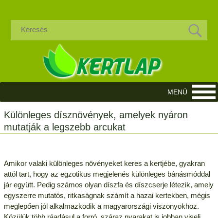
Különleges dísznövények, amelyek nyáron
mutatják a legszebb arcukat
Amikor valaki különleges növényeket keres a kertjébe, gyakran
attól tart, hogy az egzotikus megjelenés különleges bánásmóddal
jár együtt. Pedig számos olyan díszfa és díszcserje létezik, amely
egyszerre mutatós, ritkaságnak számít a hazai kertekben, mégis
meglepően jól alkalmazkodik a magyarországi viszonyokhoz.
Közülük több ráadásul a forró, száraz nyarakat is jobban viseli,