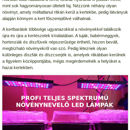
mint sok hagyományosan ültetett faj. Nézzünk néhány olyan
növényt, amely méltatlanul ritkán kerül a kertekbe, pedig látványuk
alapján könnyen a kert főszereplőivé válhatnak.
A kertbarátok többsége ugyanazokkal a növényekkel találkozik
újra és újra a kertészetek kínálatában. A tuják, babérmeggyek,
hortenziák és díszfüvek népszerűsége érthető, hiszen bevált,
megbízható növényekről van szó. Pedig léteznek olyan
különleges díszfák és díszcserjék is, amelyek ritkábban kerülnek
a figyelem középpontjába, mégis megérdemelnék a helyüket a
hazai kertekben.