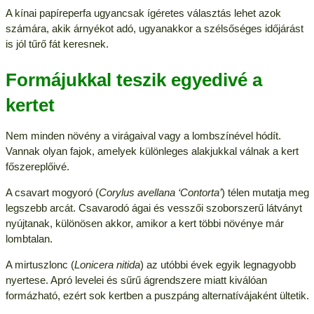
A kínai papíreperfa ugyancsak ígéretes választás lehet azok
számára, akik árnyékot adó, ugyanakkor a szélsőséges időjárást
is jól tűrő fát keresnek.
Formájukkal teszik egyedivé a
kertet
Nem minden növény a virágaival vagy a lombszínével hódít.
Vannak olyan fajok, amelyek különleges alakjukkal válnak a kert
főszereplőivé.
A csavart mogyoró (
Corylus avellana ‘Contorta’
) télen mutatja meg
legszebb arcát. Csavarodó ágai és vesszői szoborszerű látványt
nyújtanak, különösen akkor, amikor a kert többi növénye már
lombtalan.
A mirtuszlonc (
Lonicera nitida
) az utóbbi évek egyik legnagyobb
nyertese. Apró levelei és sűrű ágrendszere miatt kiválóan
formázható, ezért sok kertben a puszpáng alternatívájaként ültetik.