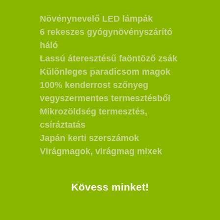
Növénynevelő LED lámpák
6 rekeszes gyógynövényszárító
háló
Lassú áteresztésű faöntöző zsák
Különleges paradicsom magok
100% kenderrost szőnyeg
vegyszermentes termesztésből
Mikrozöldség termesztés,
csíráztatás
Japán kerti szerszámok
Virágmagok, virágmag mixek
Kövess minket!