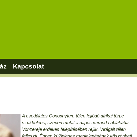
áz
Kapcsolat
A csodálatos Conophytum télen fejlődő afrikai törpe
szukkulens, szépen mutat a napos veranda ablakába.
Vonzereje érdekes felépítésében rejlik. Virágait télen
fejleszti. Éppen különleges megjelenésének köszönheti,