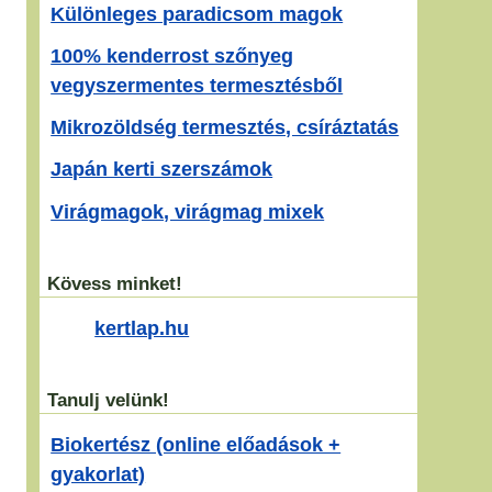
Különleges paradicsom magok
100% kenderrost szőnyeg
vegyszermentes termesztésből
Mikrozöldség termesztés, csíráztatás
Japán kerti szerszámok
Virágmagok, virágmag mixek
Kövess minket!
kertlap.hu
Tanulj velünk!
Biokertész (online előadások +
gyakorlat)