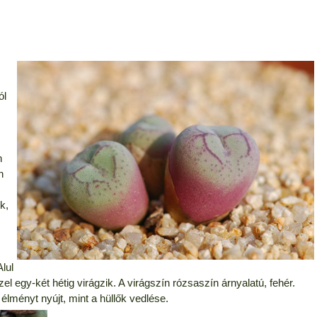
ól
n
n
k,
lul
l egy-két hétig virágzik. A virágszín rózsaszín árnyalatú, fehér.
 élményt nyújt, mint a hüllők vedlése.