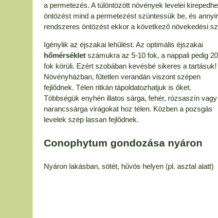
a permetezés. A túlöntözött növények levelei kirepedh
öntözést mind a permetezést szüntessük be, és annyira 
rendszeres öntözést ekkor a következő növekedési sze
Igénylik az éjszakai lehűlést. Az optimális éjszakai
hőmérséklet
számukra az 5-10 fok, a nappali pedig 20
fok körüli. Ezért szobában kevésbé sikeres a tartásuk!
Növényházban, fűtetlen verandán viszont szépen
fejlődnek. Télen ritkán tápoldatozhatjuk is őket.
Többségük enyhén illatos sárga, fehér, rózsaszín vagy
narancssárga virágokat hoz télen. Közben a pozsgás
levelek szép lassan fejlődnek.
Conophytum gondozása nyáron
Nyáron lakásban, sötét, hűvös helyen (pl. asztal alatt)