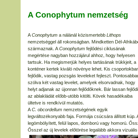
A Conophytum nemzetség
A
Conophytum
a nálánál közismertebb
Lithops
nemzetséggel áll rokonságban. Mindketten Dél-Afrikáb
származnak. A
Conophytum
fejlődési ciklusának
megértése nagyban hozzájárul ahhoz, hogy helyesen
tartsuk. Ha megismerjük helyes tartásának trükkjeit, a
konténer kertek kiváló növénye lehet. Kis csoportokba
fejlődik, vastag pozsgás leveleket fejleszt. Pontosabba
szólva két vastag levelet, amelyek elsorvadnak, hogy
helyt adjanak az újonnan fejlődőknek. Bár lassan fejlődi
az ablakládát előbb-utóbb kitölti. Kövek hasadékaiba
ültetve is rendkívül mutatós.
A
C. obcordellum
nemzetségének egyik
legváltozékonyabb faja. Formája csúcsára állított kúp. A
legömbölyített, felül lapos, domború vagy homorú. Őssze
Ősszel az új levelek előtörése legalább akkora vizuális