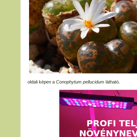
oldali képen a
Conophytum pellucidum
látható.