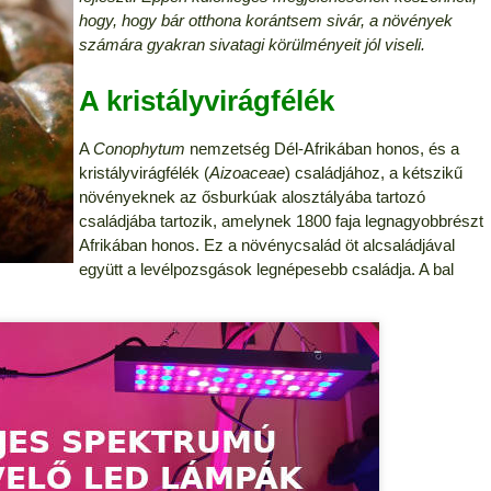
hogy, hogy bár otthona korántsem sivár, a növények
számára gyakran sivatagi körülményeit jól viseli.
A kristályvirágfélék
A
Conophytum
nemzetség Dél-Afrikában honos, és a
kristályvirágfélék (
Aizoaceae
) családjához, a kétszikű
növényeknek az ősburkúak alosztályába tartozó
családjába tartozik, amelynek 1800 faja legnagyobbrészt
Afrikában honos. Ez a növénycsalád öt alcsaládjával
együtt a levélpozsgások legnépesebb családja. A bal