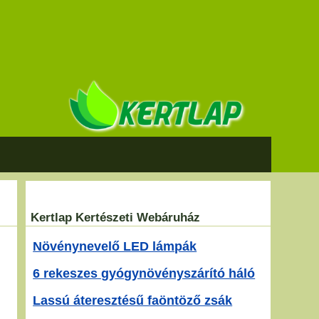
Kertlap Kertészeti Webáruház
Növénynevelő LED lámpák
6 rekeszes gyógynövényszárító háló
Lassú áteresztésű faöntöző zsák