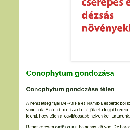
Conophytum gondozása
Conophytum gondozása télen
A nemzetség fajai Dél-Afrika és Namíbia esőerdőiből s
vonulnak. Ezért otthon is akkor érjük el a legjobb er
jelenti, hogy télen a legvilágosabb helyen kell tartanu
Rendszeresen
öntözzünk
, ha napos idő van. De boron