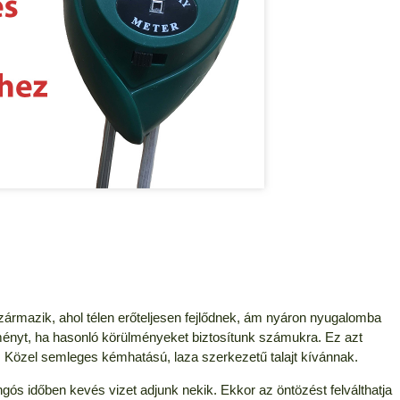
zármazik, ahol télen erőteljesen fejlődnek, ám nyáron nyugalomba
edményt, ha hasonló körülményeket biztosítunk számukra. Ez azt
nk. Közel semleges kémhatású, laza szerkezetű talajt kívánnak.
gós időben kevés vizet adjunk nekik. Ekkor az öntözést felválthatja