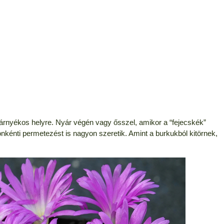
, árnyékos helyre. Nyár végén vagy ősszel, amikor a “fejecskék”
nkénti permetezést is nagyon szeretik. Amint a burkukból kitörnek,