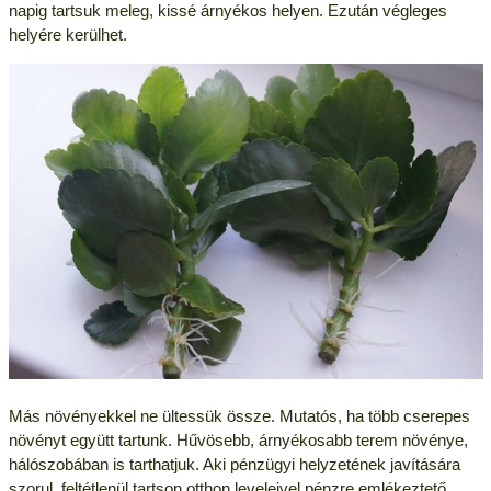
napig tartsuk meleg, kissé árnyékos helyen. Ezután végleges
helyére kerülhet.
Más növényekkel ne ültessük össze. Mutatós, ha több cserepes
növényt együtt tartunk. Hűvösebb, árnyékosabb terem növénye,
hálószobában is tarthatjuk. Aki pénzügyi helyzetének javítására
szorul, feltétlenül tartson otthon leveleivel pénzre emlékeztető