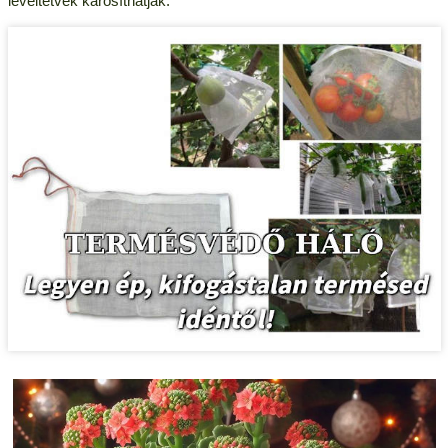
levéltetvek károsíthatják.