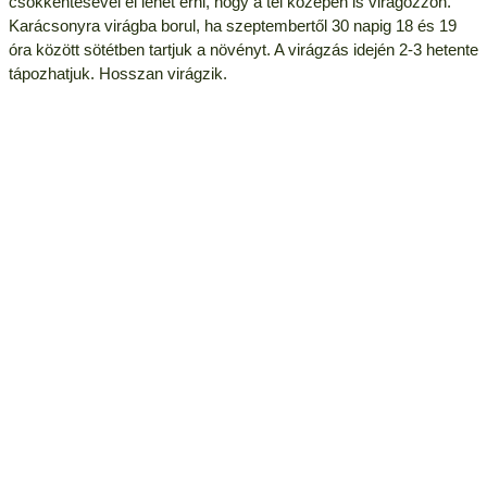
csökkentésével el lehet érni, hogy a tél közepén is virágozzon.
Karácsonyra virágba borul, ha szeptembertől 30 napig 18 és 19
óra között sötétben tartjuk a növényt. A virágzás idején 2-3 hetente
tápozhatjuk. Hosszan virágzik.