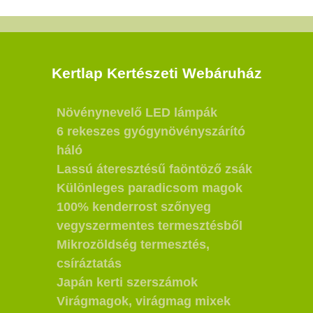
Kertlap Kertészeti Webáruház
Növénynevelő LED lámpák
6 rekeszes gyógynövényszárító
háló
Lassú áteresztésű faöntöző zsák
Különleges paradicsom magok
100% kenderrost szőnyeg
vegyszermentes termesztésből
Mikrozöldség termesztés,
csíráztatás
Japán kerti szerszámok
Virágmagok, virágmag mixek