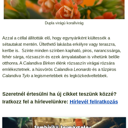
Dupla virágú korallvirág
Azzal a céllal állították elő, hogy egynyáriként kiültessék a
sétautakat mentén. Ültethető lakásba erkélyre vagy teraszra,
kertbe is. Szinte minden színben kapható, piros, narancssárga,
fehér sárga, rózsaszín és ezek árnyalataiban is vihetünk belőle
otthonra. A
Calandiva Birken
élénk rózsaszín virágai rózsára
emlékeztetnek. a húsvörös
Calandiva Leonardo
és a tűzpiros
Calandiva Tylo
a legismertebbek és legközkedveltebbek.
Szeretnél értesülni ha új cikket teszünk közzé?
Iratkozz fel a hírlevelünkre:
Hírlevél feliratkozás