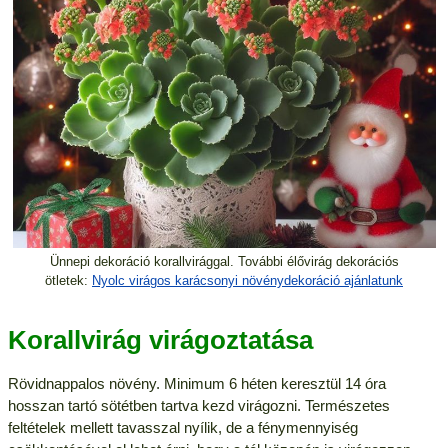
Ünnepi dekoráció korallvirággal. További élővirág dekorációs
ötletek:
Nyolc virágos karácsonyi növénydekoráció ajánlatunk
Korallvirág virágoztatása
Rövidnappalos növény. Minimum 6 héten keresztül 14 óra
hosszan tartó sötétben tartva kezd virágozni. Természetes
feltételek mellett tavasszal nyílik, de a fénymennyiség