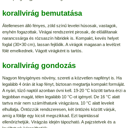
korallvirág bemutatása
Átellenesen álló fényes, zöld színű levelei húsosak, vastagok,
enyhén fogazottak. Virágai rendszerint pirosak, de előállítanak
narancssárga és rózsaszín hibridek is. Kompakt, kevés helyet
foglal (30×30 cm), lassan fejlődik. A virágok magasan a levélzet
fölé emelkednek. Vágott virágként is tartós.
korallvirág gondozás
Nagyon fényigényes növény, szereti a közvetlen napfényt is. Ha
legalább 4 órán át kap fényt, biztosan megtartja kompakt formáját.
A nyári, tűző naptól azonban óvni kell. 19-20 °C között tartva érzi a
legjobban magát, télen legalább 10 °C-ot igényel. De 16 °C alatt
tartva már nem számíthatunk virágzásra. 10 °C alatt leveleit
elhullatja. Öntözzük rendszeresen, két öntözés között várjuk,
amíg a földje egy kicsit megszikkad. Ezt tapintással
ellenőrizhetjük. Virágzás idején tápozható. A pajzstetvek és a