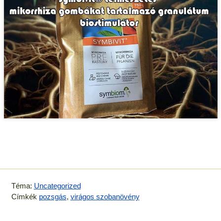
Téma:
Uncategorized
Címkék
pozsgás
,
virágos szobanövény