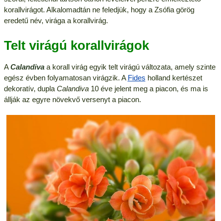
korallvirágot. Alkalomadtán ne feledjük, hogy a Zsófia görög
eredetű név, virága a korallvirág.
Telt virágú korallvirágok
A
Calandiva
a korall virág egyik telt virágú változata, amely szinte
egész évben folyamatosan virágzik. A
Fides
holland kertészet
dekoratív, dupla
Calandiva
10 éve jelent meg a piacon, és ma is
állják az egyre növekvő versenyt a piacon.