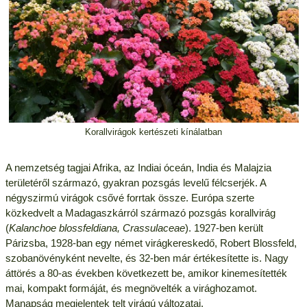
Korallvirágok kertészeti kínálatban
A nemzetség tagjai Afrika, az Indiai óceán, India és Malajzia
területéről származó, gyakran pozsgás levelű félcserjék. A
négyszirmú virágok csővé forrtak össze. Európa szerte
közkedvelt a Madagaszkárról származó pozsgás korallvirág
(
Kalanchoe blossfeldiana, Crassulaceae
). 1927-ben került
Párizsba, 1928-ban egy német virágkereskedő, Robert Blossfeld,
szobanövényként nevelte, és 32-ben már értékesítette is. Nagy
áttörés a 80-as években következett be, amikor kinemesítették
mai, kompakt formáját, és megnövelték a virághozamot.
Manapság megjelentek telt virágú változatai.