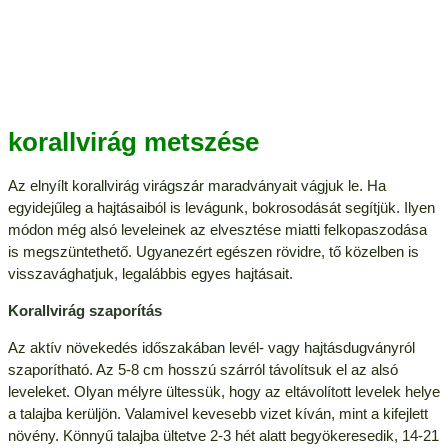
korallvirág metszése
Az elnyílt korallvirág virágszár maradványait vágjuk le. Ha
egyidejűleg a hajtásaiból is levágunk, bokrosodását segítjük. Ilyen
módon még alsó leveleinek az elvesztése miatti felkopaszodása
is megszüntethető. Ugyanezért egészen rövidre, tő közelben is
visszavághatjuk, legalábbis egyes hajtásait.
Korallvirág szaporítás
Az aktív növekedés időszakában levél- vagy hajtásdugványról
szaporítható. Az 5-8 cm hosszú szárról távolítsuk el az alsó
leveleket. Olyan mélyre ültessük, hogy az eltávolított levelek helye
a talajba kerüljön. Valamivel kevesebb vizet kíván, mint a kifejlett
növény. Könnyű talajba ültetve 2-3 hét alatt begyökeresedik, 14-21