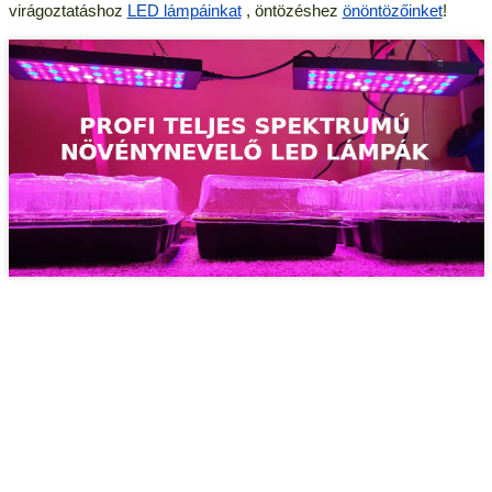
virágoztatáshoz
LED lámpáinkat
, öntözéshez
önöntözőinket
!