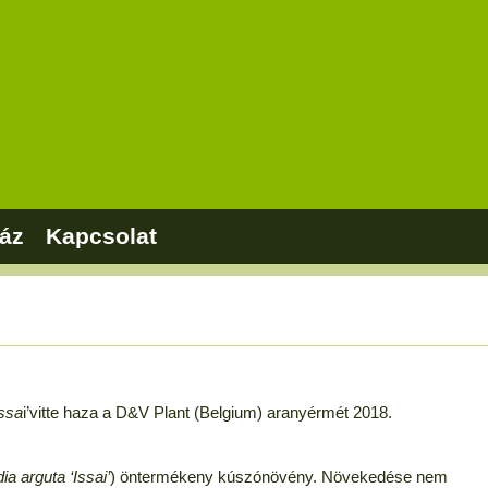
áz
Kapcsolat
Issa
i’vitte haza a D&V Plant (Belgium) aranyérmét 2018.
dia arguta ‘Issai’
) öntermékeny kúszónövény. Növekedése nem