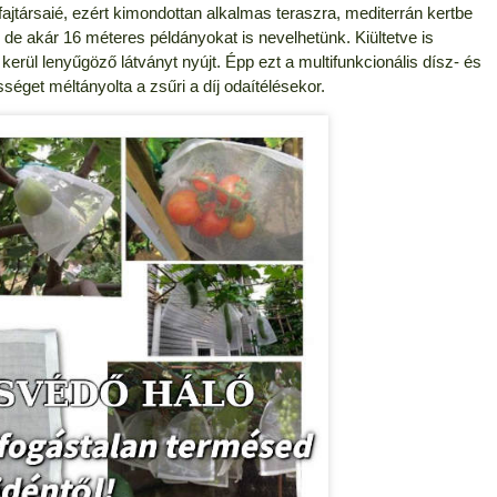
 fajtársaié, ezért kimondottan alkalmas teraszra, mediterrán kertbe
e akár 16 méteres példányokat is nevelhetünk. Kiültetve is
rül lenyűgöző látványt nyújt. Épp ezt a multifunkcionális dísz- és
éget méltányolta a zsűri a díj odaítélésekor.