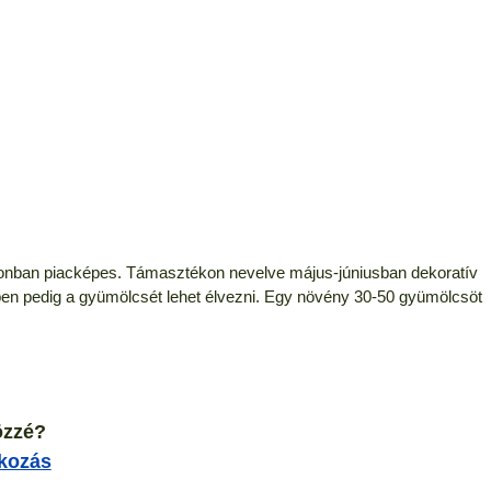
ezonban piacképes. Támasztékon nevelve május-júniusban dekoratív
en pedig a gyümölcsét lehet élvezni. Egy növény 30-50 gyümölcsöt
özzé?
tkozás