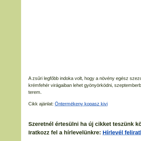
A zsűri legfőbb indoka volt, hogy a növény egész sz
krémfehér virágaiban lehet gyönyörködni, szeptemberb
terem.
Cikk ajánlat:
Öntermékeny kopasz kivi
Szeretnél értesülni ha új cikket teszünk k
Iratkozz fel a hírlevelünkre:
Hírlevél felira