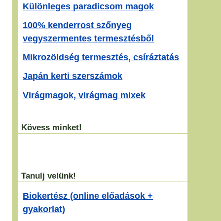
Különleges paradicsom magok
100% kenderrost szőnyeg
vegyszermentes termesztésből
Mikrozöldség termesztés, csíráztatás
Japán kerti szerszámok
Virágmagok, virágmag mixek
Kövess minket!
Tanulj velünk!
Biokertész (online előadások +
gyakorlat)