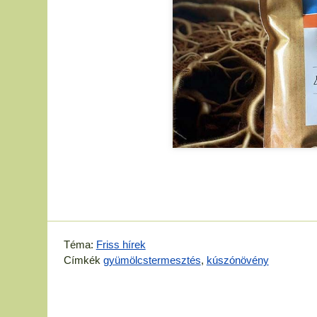
Téma:
Friss hírek
Címkék
gyümölcstermesztés
,
kúszónövény