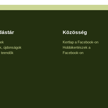
dástár
Közösség
kek
Kertlap a Facebook-on
k, újdonságok
Hobbikertészek a
i teendők
Facebook-on