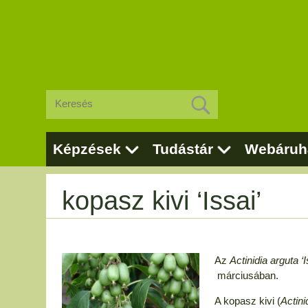
Képzések
Tudástár
Webáruh
kopasz kivi ‘Issai’
Az
Actinidia arguta ‘
márciusában.
A kopasz kivi (
Actini