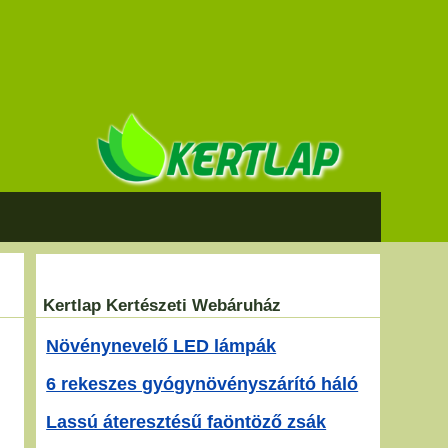
Kertlap Kertészeti Webáruház
Növénynevelő LED lámpák
6 rekeszes gyógynövényszárító háló
Lassú áteresztésű faöntöző zsák