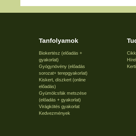
Tanfolyamok
Tu
Biokertész (előadás +
Cik
gyakorlat)
Híre
Gyógynövény (előadás
Kert
sorozat+ terepgyakorlat)
Kiskert, díszkert (online
előadás)
Gyümölcsfák metszése
(előadás + gyakorlat)
Virágkötés gyakorlat
Kedvezmények