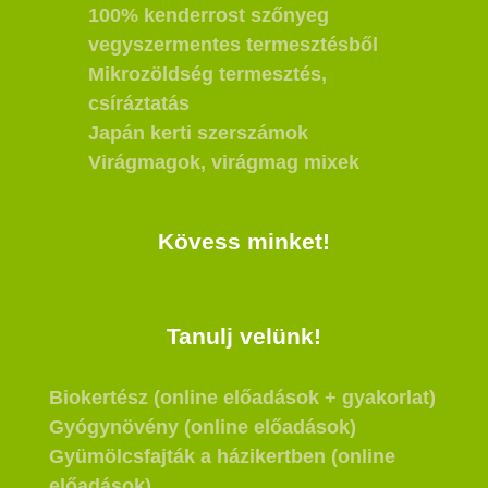
100% kenderrost szőnyeg
vegyszermentes termesztésből
Mikrozöldség termesztés,
csíráztatás
Japán kerti szerszámok
Virágmagok, virágmag mixek
Kövess minket!
Tanulj velünk!
Biokertész (online előadások + gyakorlat)
Gyógynövény (online előadások)
Gyümölcsfajták a házikertben (online
előadások)