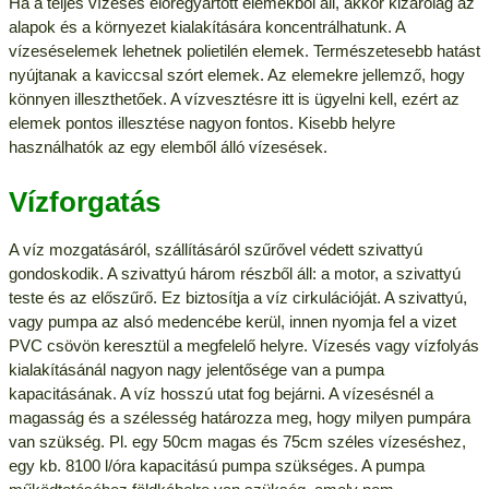
Ha a teljes vízesés előregyártott elemekből áll, akkor kizárólag az
alapok és a környezet kialakítására koncentrálhatunk. A
vízeséselemek lehetnek polietilén elemek. Természetesebb hatást
nyújtanak a kaviccsal szórt elemek. Az elemekre jellemző, hogy
könnyen illeszthetőek. A vízvesztésre itt is ügyelni kell, ezért az
elemek pontos illesztése nagyon fontos. Kisebb helyre
használhatók az egy elemből álló vízesések.
Vízforgatás
A víz mozgatásáról, szállításáról szűrővel védett szivattyú
gondoskodik. A szivattyú három részből áll: a motor, a szivattyú
teste és az előszűrő. Ez biztosítja a víz cirkulációját. A szivattyú,
vagy pumpa az alsó medencébe kerül, innen nyomja fel a vizet
PVC csövön keresztül a megfelelő helyre. Vízesés vagy vízfolyás
kialakításánál nagyon nagy jelentősége van a pumpa
kapacitásának. A víz hosszú utat fog bejárni. A vízesésnél a
magasság és a szélesség határozza meg, hogy milyen pumpára
van szükség. Pl. egy 50cm magas és 75cm széles vízeséshez,
egy kb. 8100 l/óra kapacitású pumpa szükséges. A pumpa