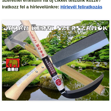
Szeretnél értesülni ha új cikket teszünk közzé?
Iratkozz fel a hírlevelünkre:
Hírlevél feliratkozás