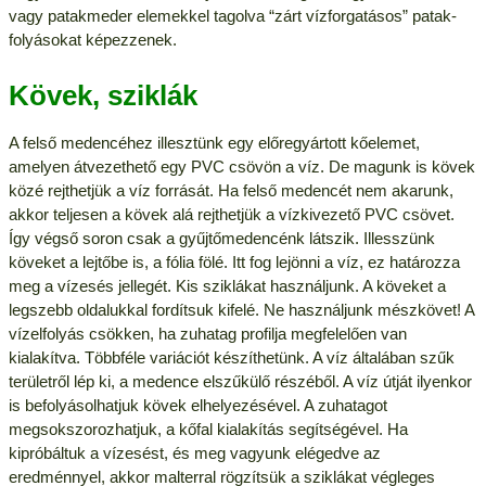
vagy patakmeder elemekkel tagolva “zárt vízforgatásos” patak-
folyásokat képezzenek.
Kövek, sziklák
A felső medencéhez illesztünk egy előregyártott kőelemet,
amelyen átvezethető egy PVC csövön a víz. De magunk is kövek
közé rejthetjük a víz forrását. Ha felső medencét nem akarunk,
akkor teljesen a kövek alá rejthetjük a vízkivezető PVC csövet.
Így végső soron csak a gyűjtőmedencénk látszik. Illesszünk
köveket a lejtőbe is, a fólia fölé. Itt fog lejönni a víz, ez határozza
meg a vízesés jellegét. Kis sziklákat használjunk. A köveket a
legszebb oldalukkal fordítsuk kifelé. Ne használjunk mészkövet! A
vízelfolyás csökken, ha zuhatag profilja megfelelően van
kialakítva. Többféle variációt készíthetünk. A víz általában szűk
területről lép ki, a medence elszűkülő részéből. A víz útját ilyenkor
is befolyásolhatjuk kövek elhelyezésével. A zuhatagot
megsokszorozhatjuk, a kőfal kialakítás segítségével. Ha
kipróbáltuk a vízesést, és meg vagyunk elégedve az
eredménnyel, akkor malterral rögzítsük a sziklákat végleges