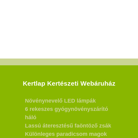
Kertlap Kertészeti Webáruház
Növénynevelő LED lámpák
6 rekeszes gyógynövényszárító
háló
Lassú áteresztésű faöntöző zsák
Különleges paradicsom magok