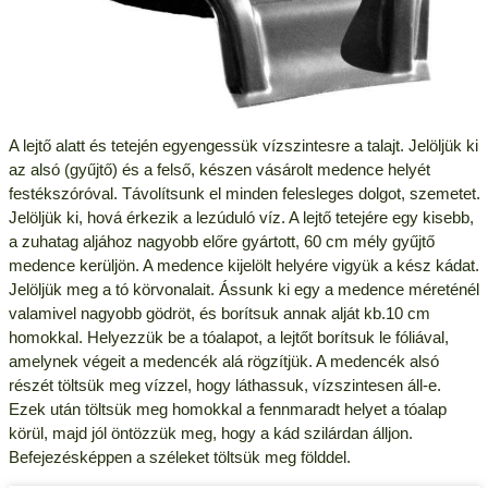
A lejtő alatt és tetején egyengessük vízszintesre a talajt. Jelöljük ki
az alsó (gyűjtő) és a felső, készen vásárolt medence helyét
festékszóróval. Távolítsunk el minden felesleges dolgot, szemetet.
Jelöljük ki, hová érkezik a lezúduló víz. A lejtő tetejére egy kisebb,
a zuhatag aljához nagyobb előre gyártott, 60 cm mély gyűjtő
medence kerüljön. A medence kijelölt helyére vigyük a kész kádat.
Jelöljük meg a tó körvonalait. Ássunk ki egy a medence méreténél
valamivel nagyobb gödröt, és borítsuk annak alját kb.10 cm
homokkal. Helyezzük be a tóalapot, a lejtőt borítsuk le fóliával,
amelynek végeit a medencék alá rögzítjük. A medencék alsó
részét töltsük meg vízzel, hogy láthassuk, vízszintesen áll-e.
Ezek után töltsük meg homokkal a fennmaradt helyet a tóalap
körül, majd jól öntözzük meg, hogy a kád szilárdan álljon.
Befejezésképpen a széleket töltsük meg földdel.