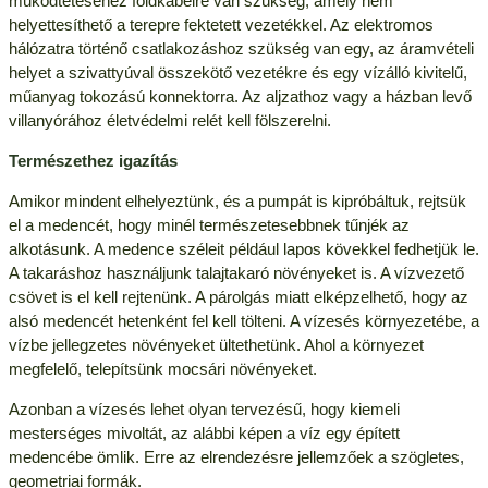
működtetéséhez földkábelre van szükség, amely nem
helyettesíthető a terepre fektetett vezetékkel. Az elektromos
hálózatra történő csatlakozáshoz szükség van egy, az áramvételi
helyet a szivattyúval összekötő vezetékre és egy vízálló kivitelű,
műanyag tokozású konnektorra. Az aljzathoz vagy a házban levő
villanyórához életvédelmi relét kell fölszerelni.
Természethez igazítás
Amikor mindent elhelyeztünk, és a pumpát is kipróbáltuk, rejtsük
el a medencét, hogy minél természetesebbnek tűnjék az
alkotásunk. A medence széleit például lapos kövekkel fedhetjük le.
A takaráshoz használjunk talajtakaró növényeket is. A vízvezető
csövet is el kell rejtenünk. A párolgás miatt elképzelhető, hogy az
alsó medencét hetenként fel kell tölteni. A vízesés környezetébe, a
vízbe jellegzetes növényeket ültethetünk. Ahol a környezet
megfelelő, telepítsünk mocsári növényeket.
Azonban a vízesés lehet olyan tervezésű, hogy kiemeli
mesterséges mivoltát, az alábbi képen a víz egy épített
medencébe ömlik. Erre az elrendezésre jellemzőek a szögletes,
geometriai formák.