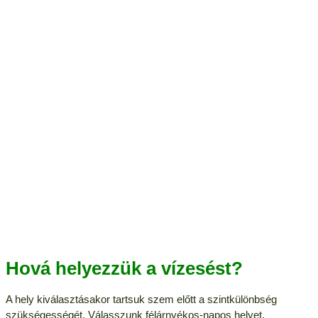
Hová helyezzük a vízesést?
A hely kiválasztásakor tartsuk szem előtt a szintkülönbség
szükségességét. Válasszunk félárnyékos-napos helyet.