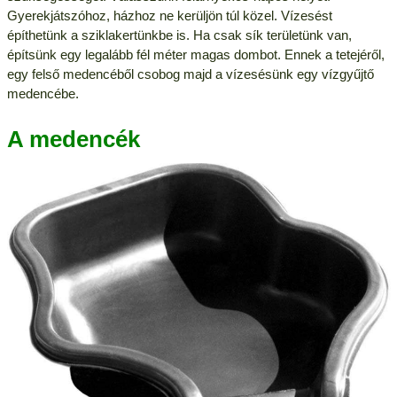
Gyerekjátszóhoz, házhoz ne kerüljön túl közel. Vízesést
építhetünk a sziklakertünkbe is. Ha csak sík területünk van,
építsünk egy legalább fél méter magas dombot. Ennek a tetejéről,
egy felső medencéből csobog majd a vízesésünk egy vízgyűjtő
medencébe.
A medencék