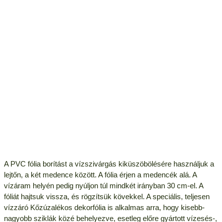
A PVC fólia borítást a vízszivárgás kiküszöbölésére használjuk a
lejtőn, a két medence között. A fólia érjen a medencék alá. A
vízáram helyén pedig nyúljon túl mindkét irányban 30 cm-el. A
fóliát hajtsuk vissza, és rögzítsük kövekkel. A speciális, teljesen
vízzáró Kőzúzalékos dekorfólia is alkalmas arra, hogy kisebb-
nagyobb sziklák közé behelyezve, esetleg előre gyártott vízesés-,