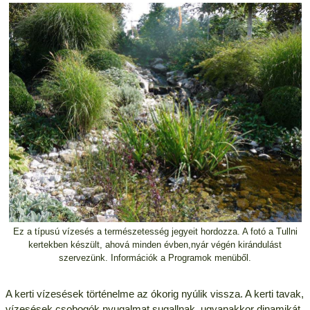
Ez a típusú vízesés a természetesség jegyeit hordozza. A fotó a Tullni
kertekben készült, ahová minden évben,nyár végén kirándulást
szervezünk. Információk a Programok menüből.
A kerti vízesések történelme az ókorig nyúlik vissza. A kerti tavak,
vízesések csobogók nyugalmat sugallnak, ugyanakkor dinamikát