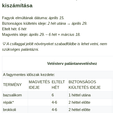
kiszámítása
Fagyok elmúltának dátuma:
április 15.
Biztonságos kiültetés ideje:
2 hét utána → április 29.
Eltelt hét:
6 hét
Magvetés ideje:
április 29. – 6 hét = március 18.
💡 A csillaggal jelölt növényeket szabadföldbe is lehet vetni, nem
szükséges palántázni.
Vetésterv palántaneveléshez
A fagymentes időszak kezdete:
MAGVETÉS
ELTELT
BIZTONSÁGOS
TERMÉNY
IDEJE
HÉT
KIÜLTETÉS IDEJE
bazsalikom
6
1 héttel utána
répák*
4-6
2 héttel előtte
brokkoli
4-6
2 héttel előtte