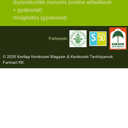
Gyümölcsfák metszés (online előadások
+ gyakorlat)
Virágkötés (gyakorlat)
Partnerek:
© 2026 Kertlap Kertészeti Magazin & Kertészeti Tanfolyamok.
Farmart Kft.