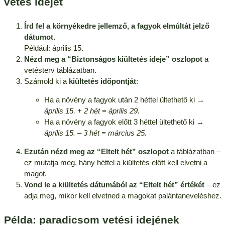
vetés idejét
Írd fel a környékedre jellemző, a fagyok elmúltát jelző
dátumot.
Például: április 15.
Nézd meg a “Biztonságos kiültetés ideje” oszlopot
a
vetésterv táblázatban.
Számold ki a
kiültetés időpontját
:
Ha a növény a fagyok után 2 héttel ültethető ki →
április 15. + 2 hét = április 29.
Ha a növény a fagyok előtt 3 héttel ültethető ki →
április 15. – 3 hét = március 25.
Ezután nézd meg az “Eltelt hét” oszlopot
a táblázatban –
ez mutatja meg, hány héttel a kiültetés előtt kell elvetni a
magot.
Vond le a kiültetés dátumából az “Eltelt hét” értékét
– ez
adja meg, mikor kell elvetned a magokat palántaneveléshez.
Példa: paradicsom vetési idejének