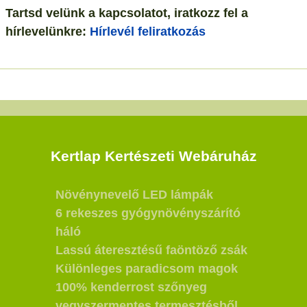
Tartsd velünk a kapcsolatot, iratkozz fel a
hírlevelünkre:
Hírlevél feliratkozás
Kertlap Kertészeti Webáruház
Növénynevelő LED lámpák
6 rekeszes gyógynövényszárító
háló
Lassú áteresztésű faöntöző zsák
Különleges paradicsom magok
100% kenderrost szőnyeg
vegyszermentes termesztésből