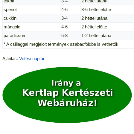
tökök
3-4
2 héttel utána
spenót
4-6
3-6 héttel előtte
cukkini
3-4
2 héttel utána
mángold
4-6
2 héttel előtte
paradicsom
6-8
1-2 héttel utána
* A csillaggal megjelölt termények szabadföldbe is vethetők!
Ajánlás:
Vetési naptár