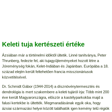
Keleti tuja kertészeti értéke
Ázsiában már a történelmi időktől ültetik. Linné tanítványa, Peter
Thrunberg, fedezte fel, aki tujagyűjteményeket hozott létre a
Jóreménység fokán, Kelet-Indiában és Japánban. Európába a 18.
század elején került feltehetően francia misszionáriusok
közvetítésével.
Dr. Schmidt Gábor (1944-2014) a dísznövénytermesztés és
dendrológia is mert szakembere a keleti tujáról írja: Több mint 200
éve került Magyarországra, először a kastélyparkokba majd a
falusi kertekbe is ültették. Megmaradásának egyik oka, hogy
ázsiai származási helyei között találhatók igen kemény telű régiók