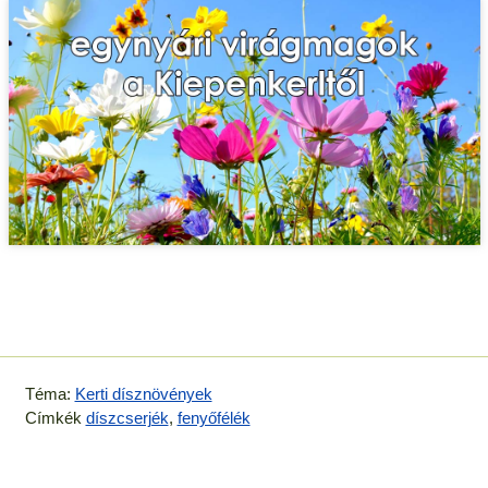
Téma:
Kerti dísznövények
Címkék
díszcserjék
,
fenyőfélék