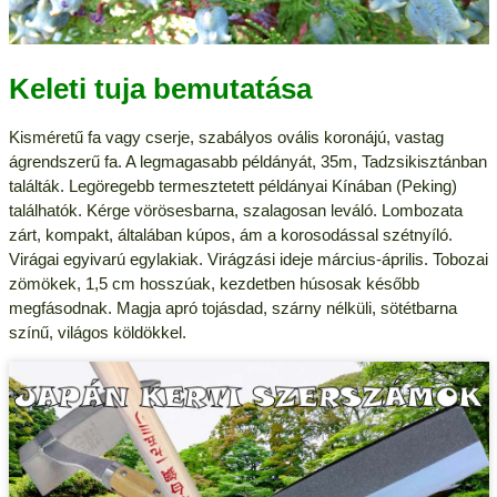
Keleti tuja bemutatása
Kisméretű fa vagy cserje, szabályos ovális koronájú, vastag
ágrendszerű fa. A legmagasabb példányát, 35m, Tadzsikisztánban
találták. Legöregebb termesztetett példányai Kínában (Peking)
találhatók. Kérge vörösesbarna, szalagosan leváló. Lombozata
zárt, kompakt, általában kúpos, ám a korosodással szétnyíló.
Virágai egyivarú egylakiak. Virágzási ideje március-április. Tobozai
zömökek, 1,5 cm hosszúak, kezdetben húsosak később
megfásodnak. Magja apró tojásdad, szárny nélküli, sötétbarna
színű, világos köldökkel.