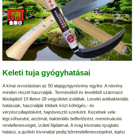
Keleti tuja gyógyhatásai
A kínai orvoslásban az 50 alapgyógynövény egyike. A növény
minden részét használják. Terméséből és leveléből származó
illóolajából 19 illetve 28 vegyületet izoláltak. Levelei antibakteriális
hatásúak, használják többek közt köhögés,- és
vérzéscsillapítóként, hajnövesztő szerként. Kezelnek vele
légcsőhurutot, asztmát, bakteriális bélfertőzést, menstruációs
rendellenességet, ízületi fájdalmat. A mag kivonata nyugtató
hatású, a gyökér kivonattal pedig bőrrendellenességeket, égési