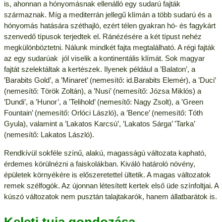
is, ahonnan a hónyomásnak ellenálló egy sudarú fajták
származnak. Míg a mediterrán jellegű klímán a több sudarú és a
hónyomás hatására széthajló, ezért télen gyakran hó- és fagykárt
szenvedő típusok terjedtek el. Ránézésére a két típust nehéz
megkülönböztetni. Nálunk mindkét fajta megtalálható. A régi fajták
az egy sudarúak jól viselik a kontinentális klímát. Sok magyar
fajtát szelektáltak a kertészek. Ilyenek például a ’Balaton’, a
’Barabits Gold’, a ’Minaret’ (nemesítő: id.Barabits Elemér), a ’Duci’
(nemesítő: Török Zoltán), a ’Nusi’ (nemesítő: Józsa Miklós) a
’Dundi’, a ’Hunor’, a ’Telihold’ (nemesítő: Nagy Zsolt), a ’Green
Fountain’ (nemesítő: Orlóci László), a ’Bence’ (nemesítő: Tóth
Gyula), valamint a ’Lakatos Karcsú’, ’Lakatos Sárga’ ’Tarka’
(nemesítő: Lakatos László).
Rendkívül sokféle színű, alakú, magasságú változata kapható,
érdemes körülnézni a faiskolákban. Kiváló határoló növény,
épületek környékére is előszeretettel ültetik. A magas változatok
remek szélfogók. Az újonnan létesített kertek első üde színfoltjai. A
kúszó változatok nem pusztán talajtakarók, hanem állatbarátok is.