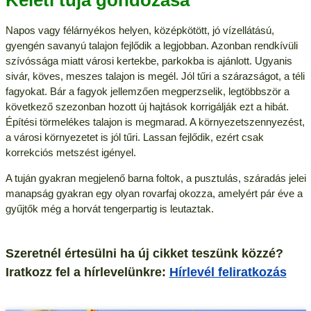
Keleti tuja gondozása
Napos vagy félárnyékos helyen, középkötött, jó vízellátású,
gyengén savanyú talajon fejlődik a legjobban. Azonban rendkívüli
szívóssága miatt városi kertekbe, parkokba is ajánlott. Ugyanis
sivár, köves, meszes talajon is megél. Jól tűri a szárazságot, a téli
fagyokat. Bár a fagyok jellemzően megperzselik, legtöbbször a
következő szezonban hozott új hajtások korrigálják ezt a hibát.
Építési törmelékes talajon is megmarad. A környezetszennyezést,
a városi környezetet is jól tűri. Lassan fejlődik, ezért csak
korrekciós metszést igényel.
A tuján gyakran megjelenő barna foltok, a pusztulás, száradás jelei
manapság gyakran egy olyan rovarfaj okozza, amelyért pár éve a
gyűjtők még a horvát tengerpartig is leutaztak.
Szeretnél értesülni ha új cikket teszünk közzé?
Iratkozz fel a hírlevelünkre:
Hírlevél feliratkozás