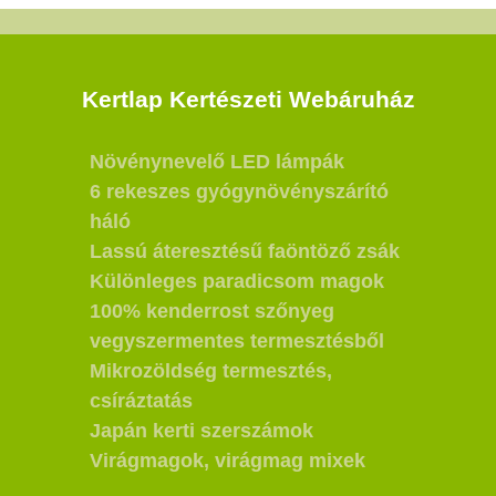
Kertlap Kertészeti Webáruház
Növénynevelő LED lámpák
6 rekeszes gyógynövényszárító
háló
Lassú áteresztésű faöntöző zsák
Különleges paradicsom magok
100% kenderrost szőnyeg
vegyszermentes termesztésből
Mikrozöldség termesztés,
csíráztatás
Japán kerti szerszámok
Virágmagok, virágmag mixek