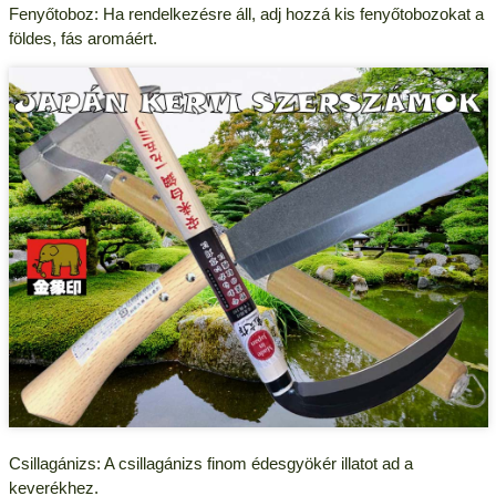
Fenyőtoboz: Ha rendelkezésre áll, adj hozzá kis fenyőtobozokat a
földes, fás aromáért.
Csillagánizs: A csillagánizs finom édesgyökér illatot ad a
keverékhez.