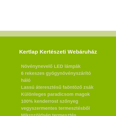
Kertlap Kertészeti Webáruház
Növénynevelő LED lámpák
6 rekeszes gyógynövényszárító
háló
Lassú áteresztésű faöntöző zsák
Különleges paradicsom magok
100% kenderrost szőnyeg
vegyszermentes termesztésből
Mikrozöldség termesztés,