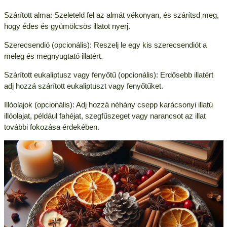
Szárított alma: Szeleteld fel az almát vékonyan, és szárítsd meg,
hogy édes és gyümölcsös illatot nyerj.
Szerecsendió (opcionális): Reszelj le egy kis szerecsendiót a
meleg és megnyugtató illatért.
Szárított eukaliptusz vagy fenyőtű (opcionális): Erdősebb illatért
adj hozzá szárított eukaliptuszt vagy fenyőtűket.
Illóolajok (opcionális): Adj hozzá néhány csepp karácsonyi illatú
illóolajat, például fahéjat, szegfűszeget vagy narancsot az illat
további fokozása érdekében.