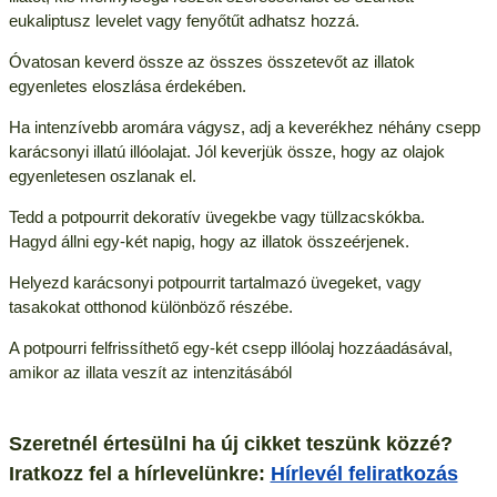
eukaliptusz levelet vagy fenyőtűt adhatsz hozzá.
Óvatosan keverd össze az összes összetevőt az illatok
egyenletes eloszlása érdekében.
Ha intenzívebb aromára vágysz, adj a keverékhez néhány csepp
karácsonyi illatú illóolajat. Jól keverjük össze, hogy az olajok
egyenletesen oszlanak el.
Tedd a potpourrit dekoratív üvegekbe vagy tüllzacskókba.
Hagyd állni egy-két napig, hogy az illatok összeérjenek.
Helyezd karácsonyi potpourrit tartalmazó üvegeket, vagy
tasakokat otthonod különböző részébe.
A potpourri felfrissíthető egy-két csepp illóolaj hozzáadásával,
amikor az illata veszít az intenzitásából
Szeretnél értesülni ha új cikket teszünk közzé?
Iratkozz fel a hírlevelünkre:
Hírlevél feliratkozás