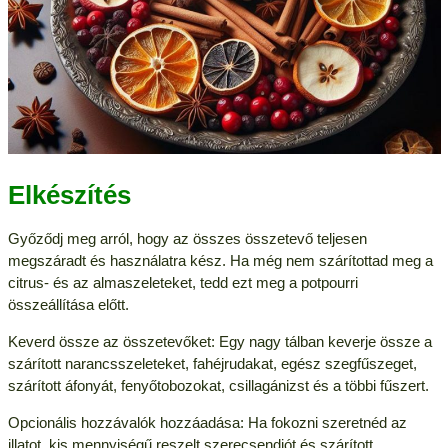
Elkészítés
Győződj meg arról, hogy az összes összetevő teljesen
megszáradt és használatra kész. Ha még nem szárítottad meg a
citrus- és az almaszeleteket, tedd ezt meg a potpourri
összeállítása előtt.
Keverd össze az összetevőket: Egy nagy tálban keverje össze a
szárított narancsszeleteket, fahéjrudakat, egész szegfűszeget,
szárított áfonyát, fenyőtobozokat, csillagánizst és a többi fűszert.
Opcionális hozzávalók hozzáadása: Ha fokozni szeretnéd az
illatot, kis mennyiségű reszelt szerecsendiót és szárított