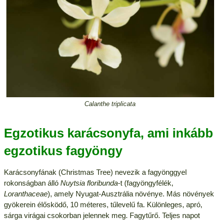
Calanthe triplicata
Egzotikus karácsonyfa, ami inkább
egzotikus fagyöngy
Karácsonyfának (Christmas Tree) nevezik a fagyönggyel
rokonságban álló
Nuytsia floribunda
-t (fagyöngyfélék,
Loranthaceae
), amely Nyugat-Ausztrália növénye. Más növények
gyökerein élősködő, 10 méteres, tűlevelű fa. Különleges, apró,
sárga virágai csokorban jelennek meg. Fagytűrő. Teljes napot