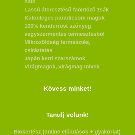
háló
Lassú áteresztésű faöntöző zsák
Különleges paradicsom magok
100% kenderrost szőnyeg
vegyszermentes termesztésből
Mikrozöldség termesztés,
csíráztatás
Japán kerti szerszámok
Virágmagok, virágmag mixek
Kövess minket!
Tanulj velünk!
Biokertész (online előadások + gyakorlat)