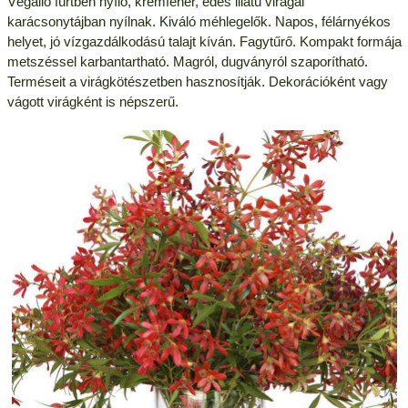
Végálló fürtben nyíló, krémfehér, édes illatú virágai
karácsonytájban nyílnak. Kiváló méhlegelők. Napos, félárnyékos
helyet, jó vízgazdálkodású talajt kíván. Fagytűrő. Kompakt formája
metszéssel karbantartható. Magról, dugványról szaporítható.
Terméseit a virágkötészetben hasznosítják. Dekorációként vagy
vágott virágként is népszerű.