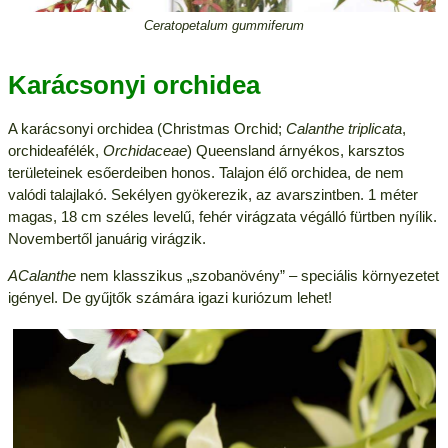
Ceratopetalum gummiferum
Karácsonyi orchidea
A karácsonyi orchidea (Christmas Orchid;
Calanthe triplicata
,
orchideafélék,
Orchidaceae
) Queensland árnyékos, karsztos
területeinek esőerdeiben honos. Talajon élő orchidea, de nem
valódi talajlakó. Sekélyen gyökerezik, az avarszintben. 1 méter
magas, 18 cm széles levelű, fehér virágzata végálló fürtben nyílik.
Novembertől januárig virágzik.
ACalanthe
nem klasszikus „szobanövény” – speciális környezetet
igényel. De gyűjtők számára igazi kuriózum lehet!