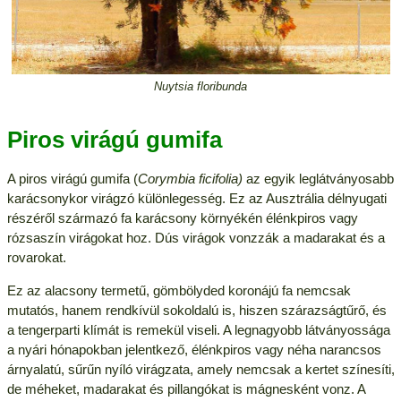
Nuytsia floribunda
Piros virágú gumifa
A piros virágú gumifa (
Corymbia ficifolia)
az egyik leglátványosabb
karácsonykor virágzó különlegesség. Ez az Ausztrália délnyugati
részéről származó fa karácsony környékén élénkpiros vagy
rózsaszín virágokat hoz. Dús virágok vonzzák a madarakat és a
rovarokat.
Ez az alacsony termetű, gömbölyded koronájú fa nemcsak
mutatós, hanem rendkívül sokoldalú is, hiszen szárazságtűrő, és
a tengerparti klímát is remekül viseli. A legnagyobb látványossága
a nyári hónapokban jelentkező, élénkpiros vagy néha narancsos
árnyalatú, sűrűn nyíló virágzata, amely nemcsak a kertet színesíti,
de méheket, madarakat és pillangókat is mágnesként vonz. A