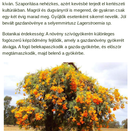
kíván. Szaporítása nehézkes, azért kevésbé terjedt el kertészeti
kultúrákban. Magról és dugványról is megered, de gyakran csak
egy-két évig marad meg. Gyűjtők esetenként sikerrel nevelik. Jól
bevált gazdanövénye a selyemmirtusz
Lagerstroemia sp.
Botanikai érdekesség: A növény szívógyökerén különleges
fogószerű képződmény fejlődik, amely a gazdanövény gyökerét
átvágja. A fogó belekapaszkodik a gazda-gyökérbe, és először
megtámaszkodik, majd belenő a gyökérbe.