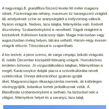
A nagyvirágú
B. grandiflora
fűszerű levelei fél méter magasra
nőnek. Füzérvirágzata néhány, maximum tíz harangszerű virágból
áll, amelyeknek színe az aránysárgától a mélyvörösig változik.
Nyáron virágzik. Nedves, laza talajba, félárnyékba való. Kedvelt
dísznövény. Szobanövényként is nevelhető. Vágott virágként is
közkedvelt. Különösen karácsony táján. Magja márciusban vagy
augusztusban meleg helyen, tálcára vethető. Három-négy évesen
virágzik először. Tőosztással is szaporítható.
A kis testvér, a piros szirmú, de sárga cimpájú, bókoló virágzatú
B. nobilis
December közepétől februárig virágzik. Homokköves
területen őshonos. Jó vízgazdálkodású talajban, félárnyékban is
megél. Karácsonykor dobják piacra a szövetkultúrába nevelt
szelekciókat. Ünnepi dekorációhoz gyakran gyűjtik
őket. Magyarországon ritkaságszámba mennek, de különleges
növénygyűjtők, botanikus kertek próbálkoznak velük. A
Blandfordia
szobanövényként is tartható, ha biztosítod neki a
világos, félárnyékos helyet és a savanyú, laza talajt.