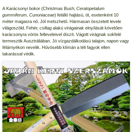
A Karácsonyi bokor (Christmas Bush;
Ceratopetalum
gummiferum, Cunoniaceae
) felálló hajtású, öt, esetenként 10
méter magasra nő. Jól metszhető. Hármasan összetett levele
világoszöld. Fehér, csillag alakú virágainak elnyílását követően
karácsonyra vörös felleveleivel díszít. Vágott virágnak sokfelé
termesztik Ausztráliában. Jó vízgazdálkodású talajon, napon vagy
félárnyékon nevelik. Hűvösebb klímán a téli fagyok ellen
takarással védik.