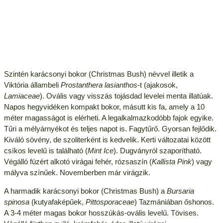
Szintén karácsonyi bokor (Christmas Bush) névvel illetik a
Viktória állambeli
Prostanthera lasianthos
-t (ajakosok,
Lamiaceae
). Ovális vagy visszás tojásdad levelei menta illatúak.
Napos hegyvidéken kompakt bokor, másutt kis fa, amely a 10
méter magasságot is elérheti. A legalkalmazkodóbb fajok egyike.
Tűri a mélyárnyékot és teljes napot is. Fagytűrő. Gyorsan fejlődik.
Kiváló sövény, de szoliterként is kedvelik. Kerti változatai között
csíkos levelű is található (
Mint Ice
). Dugványról szaporítható.
Végálló füzért alkotó virágai fehér, rózsaszín (
Kallista Pink
) vagy
mályva színűek. Novemberben már virágzik.
A harmadik karácsonyi bokor (Christmas Bush) a
Bursaria
spinosa
(kutyafaképűek,
Pittosporaceae
) Tazmániában őshonos.
A 3-4 méter magas bokor hosszúkás-ovális levelű. Tövises.