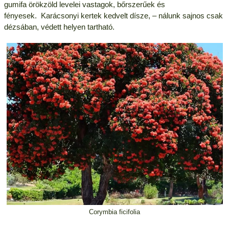
gumifa örökzöld levelei vastagok, bőrszerűek és
fényesek. Karácsonyi kertek kedvelt dísze, – nálunk sajnos csak
dézsában, védett helyen tartható.
Corymbia ficifolia