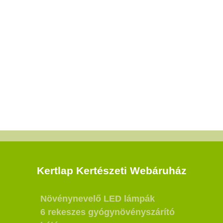
Kertlap Kertészeti Webáruház
Növénynevelő LED lámpák
6 rekeszes gyógynövényszárító