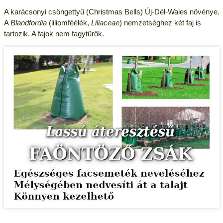
A karácsonyi csöngettyű (Christmas Bells) Új-Dél-Wales növénye.
A
Blandfordia
(liliomféélék,
Liliaceae
) nemzetséghez két faj is
tartozik. A fajok nem fagytűrők.