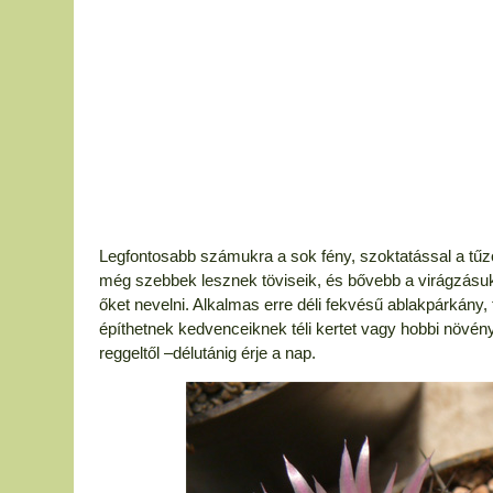
Legfontosabb számukra a sok fény, szoktatással a tűző n
még szebbek lesznek töviseik, és bővebb a virágzásuk,
őket nevelni. Alkalmas erre déli fekvésű ablakpárkány,
építhetnek kedvenceiknek téli kertet vagy hobbi növény
reggeltől –délutánig érje a nap.