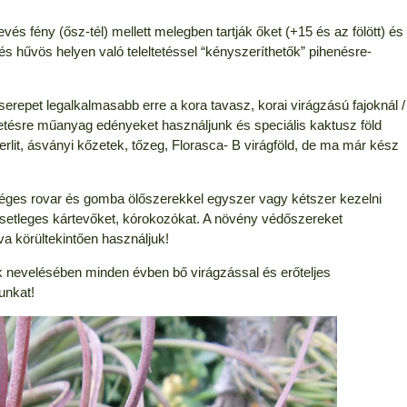
és fény (ősz-tél) mellett melegben tartják őket (+15 és az fölött) és
s hűvös helyen való teleltetéssel “kényszeríthetők” pihenésre-
erepet legalkalmasabb erre a kora tavasz, korai virágzású fajoknál /
tetésre műanyag edényeket használjunk és speciális kaktusz föld
rlit, ásványi kőzetek, tőzeg, Florasca- B virágföld, de ma már kész
kséges rovar és gomba ölőszerekkel egyszer vagy kétszer kezelni
setleges kártevőket, kórokozókat. A növény védőszereket
a körültekintően használjuk!
k nevelésében minden évben bő virágzással és erőteljes
unkat!