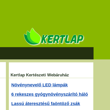
Kertlap Kertészeti Webáruház
Növénynevelő LED lámpák
6 rekeszes gyógynövényszárító háló
Lassú áteresztésű faöntöző zsák