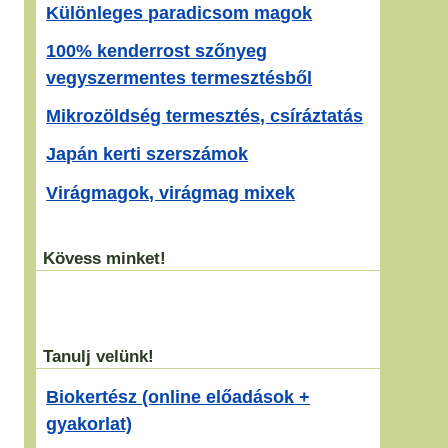
Különleges paradicsom magok
100% kenderrost szőnyeg
vegyszermentes termesztésből
Mikrozöldség termesztés, csíráztatás
Japán kerti szerszámok
Virágmagok, virágmag mixek
Kövess minket!
Tanulj velünk!
Biokertész (online előadások +
gyakorlat)