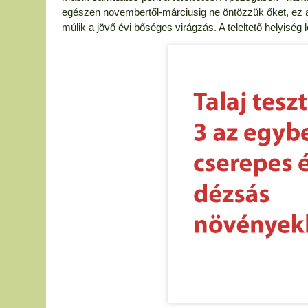
egészen novembertől-márciusig ne öntözzük őket, ez a p
múlik a jövő évi bőséges virágzás. A teleltető helyiség