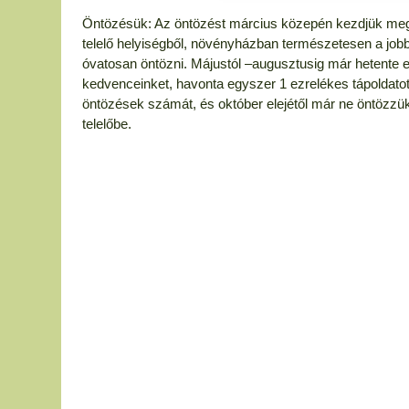
Öntözésük: Az öntözést március közepén kezdjük meg 
telelő helyiségből, növényházban természetesen a job
óvatosan öntözni. Májustól –augusztusig már hetente eg
kedvenceinket, havonta egyszer 1 ezrelékes tápoldatot
öntözések számát, és október elejétől már ne öntözzük 
telelőbe.