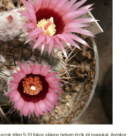
szok télen 5-10 fokos világos helyen érzik jól magukat, ilyenkor