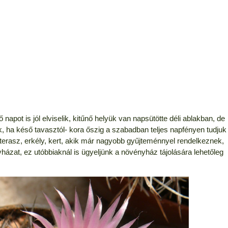
apot is jól elviselik, kitűnő helyük van napsütötte déli ablakban, de
 ha késő tavasztól- kora őszig a szabadban teljes napfényen tudjuk
 terasz, erkély, kert, akik már nagyobb gyűjteménnyel rendelkeznek,
házat, ez utóbbiaknál is ügyeljünk a növényház tájolására lehetőleg