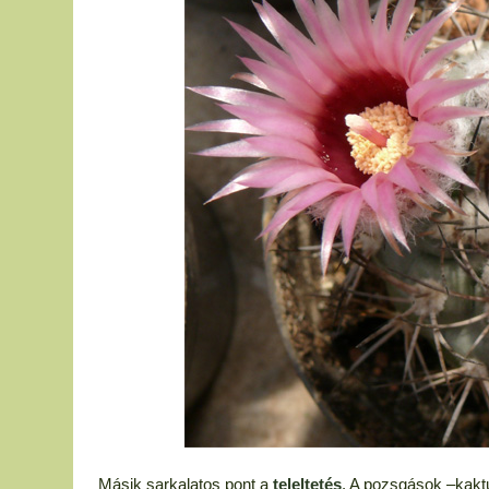
Másik sarkalatos pont a
teleltetés
. A pozsgások –kaktu