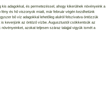
kis adagokkal, és permetezéssel, ahogy kikerülnek növényeink a
b fény és hő viszonyok miatt, már február végén kezdhetünk
yszer bő víz adagokkal lehetőleg alulról felszívatva öntözzük
 is keverjünk az öntöző vízbe. Augusztustól csökkentsük az
növényeinket, azokat teljesen száraz talajjal vigyük ismét a