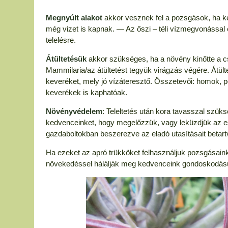
Megnyúlt alakot
akkor vesznek fel a pozsgások, ha kev
még vizet is kapnak. — Az őszi – téli vízmegvonással é
telelésre.
Átültetésük
akkor szükséges, ha a növény kinőtte a cs
Mammilaria/az átültetést tegyük virágzás végére. Átül
keveréket, mely jó vízáteresztő. Összetevői: homok, pe
keverékek is kaphatóak.
Növényvédelem
: Teleltetés után kora tavasszal szü
kedvenceinket, hogy megelőzzük, vagy leküzdjük az e
gazdaboltokban beszerezve az eladó utasításait betartv
Ha ezeket az apró trükköket felhasználjuk pozsgásain
növekedéssel hálálják meg kedvenceink gondoskodás