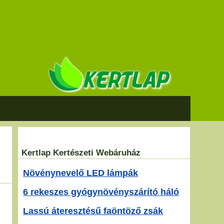
Kertlap Kertészeti Webáruház
Növénynevelő LED lámpák
6 rekeszes gyógynövényszárító háló
Lassú áteresztésű faöntöző zsák