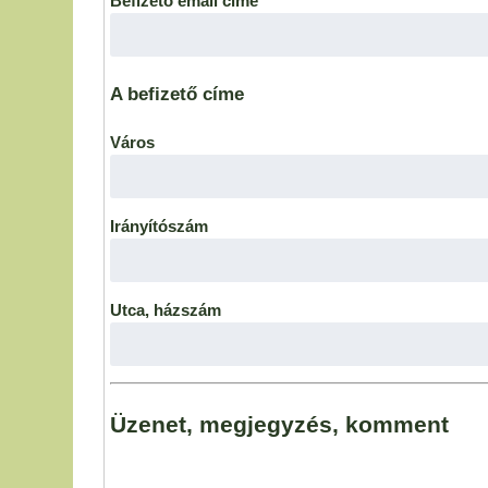
Befizető email címe
A befizető címe
Város
Irányítószám
Utca, házszám
Üzenet, megjegyzés, komment