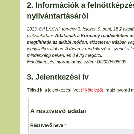
2. Információk a felnőttképzé
nyilvántartásáról
2013. évi LXXVII. törvény 3. fejezet, 9. pont, 15 § ala
nyilvántartani.
Adatainak a Kormány rendeletében me
megtilthatja az alábbi módon
: előzetesen írásban va
jognyilatkozatában. A törvény rendelkezése szerint a
mindenképp bekéri, és 8 évig megőrzi.
Felnőttképzési nyilvántartási szám: B/2020/005939
3. Jelentkezési ív
Töltsd ki a jelentkezési ívet
(* kötelező)
, majd nyomd m
A résztvevő adatai
Résztvevő neve
*