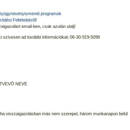
yógynövényismereti programok
ődési Feltételekről!
zaigazolást email-ben, csak azután utalj!
 szívesen ad további információkat: 06-30-919-5098
ÉSZTVEVŐ NEVE
 ha visszaigazolásban más nem szerepel, három munkanapon belül