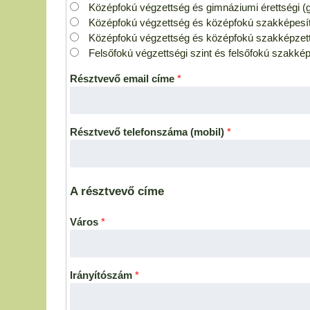
Középfokú végzettség és gimnáziumi érettségi 
Középfokú végzettség és középfokú szakképesít
Középfokú végzettség és középfokú szakképzet
Felsőfokú végzettségi szint és felsőfokú szakkép
Résztvevő email címe
*
Résztvevő telefonszáma (mobil)
*
A résztvevő címe
Város
*
Irányítószám
*