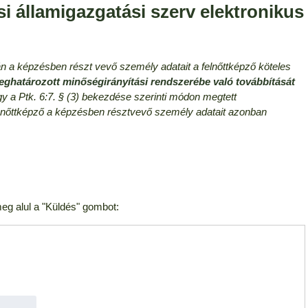
si államigazgatási szerv elektronikus
pján a képzésben részt vevő személy adatait a felnőttképző köteles
ghatározott minőségirányítási rendszerébe való továbbítását
gy a Ptk. 6:7. § (3) bekezdése szerinti módon megtett
 fenőttképző a képzésben résztvevő személy adatait azonban
eg alul a "Küldés" gombot: