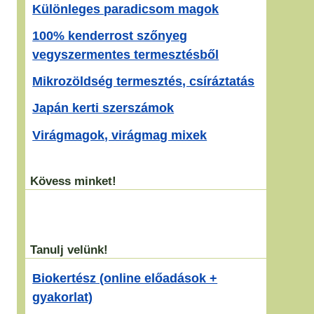
Különleges paradicsom magok
100% kenderrost szőnyeg
vegyszermentes termesztésből
Mikrozöldség termesztés, csíráztatás
Japán kerti szerszámok
Virágmagok, virágmag mixek
Kövess minket!
Tanulj velünk!
Biokertész (online előadások +
gyakorlat)