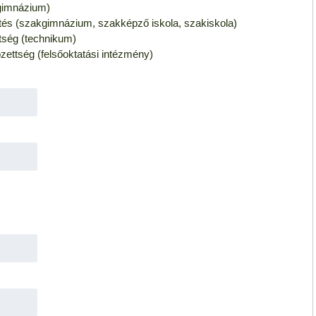
(gimnázium)
és (szakgimnázium, szakképző iskola, szakiskola)
tség (technikum)
zettség (felsőoktatási intézmény)