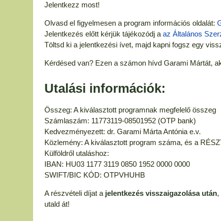
Jelentkezz most!
Olvasd el figyelmesen a program információs oldalát:
G
Jelentkezés előtt kérjük tájékozódj a
az Általános Szerz
Töltsd ki a jelentkezési ívet, majd kapni fogsz egy viss
Kérdésed van? Ezen a számon hívd Garami Mártát, aki
Utalási információk:
Összeg: A kiválasztott programnak megfelelő összeg
Számlaszám: 11773119-08501952 (OTP bank)
Kedvezményezett: dr. Garami Márta Antónia e.v.
Közlemény: A kiválasztott program száma, és a R
Külföldről utaláshoz:
IBAN: HU03 1177 3119 0850 1952 0000 0000
SWIFT/BIC KÓD: OTPVHUHB
A részvételi díjat a
jelentkezés visszaigazolása után
,
utald át!