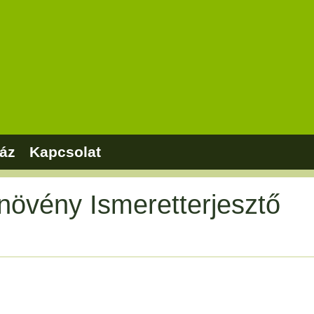
áz
Kapcsolat
növény Ismeretterjesztő