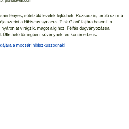
tó: planthaven.com
sain fényes, sötétzöld levelek fejlődnek. Rózsaszín, terülő szirmú
tója szerint a
Hibiscus syriacus ‘Pink Giant’ fajtára hasonlít a
 nyáron át virágzik, magot alig hoz.
Félfás dugványozással
l.
Ültethető tömegben, sövénynek, és konténerbe is.
dájára a mocsári hibiszkuszodnak!