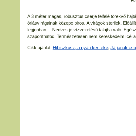
Fo
A 3 méter magas, robusztus cserje felfelé törekvő hajtá
óriásvirágainak közepe piros.
A virágok sterilek.
Előállí
legjobban. . Nedves jó vízvezetésű talajba való. Egész
szaporíthatod.
Természetesen nem kereskedelmi célla
Cikk ajánlat:
Hibiszkusz, a nyári kert éke
;
Járjanak cso