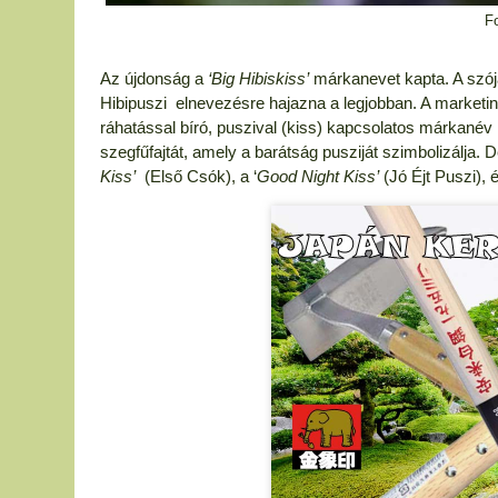
Fo
Az újdonság a
‘Big Hibiskiss’
márkanevet kapta. A szójá
Hibipuszi elnevezésre hajazna a legjobban. A market
ráhatással bíró, puszival (kiss) kapcsolatos márkané
szegfűfajtát, amely a barátság pusziját szimbolizálja. 
Kiss’
(Első Csók), a ‘
Good Night Kiss’
(Jó Éjt Puszi),