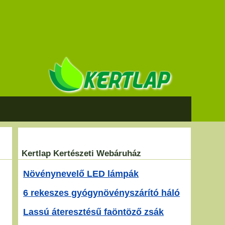
Kertlap Kertészeti Webáruház
Növénynevelő LED lámpák
6 rekeszes gyógynövényszárító háló
Lassú áteresztésű faöntöző zsák