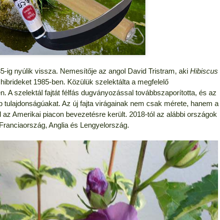
ig nyúlik vissza. Nemesítője az angol David Tristram, aki
Hibiscus
ő hibrideket 1985-ben. Közülük szelektálta a megfelelő
 szelektál fajtát félfás dugványozással továbbszaporította, és az
bb tulajdonságúakat. Az új fajta virágainak nem csak mérete, hanem a
d az Amerikai piacon bevezetésre került. 2018-tól az alábbi országok
 Franciaország, Anglia és Lengyelország.