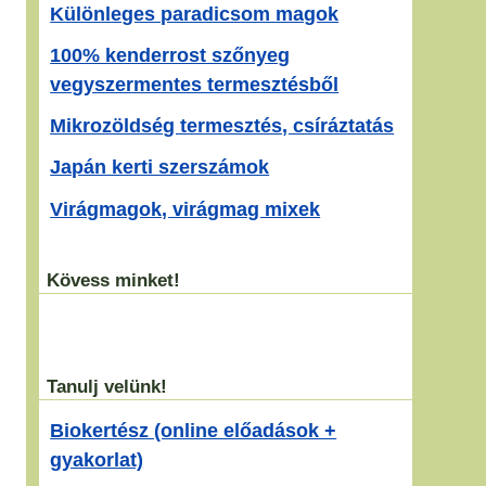
Különleges paradicsom magok
100% kenderrost szőnyeg
vegyszermentes termesztésből
Mikrozöldség termesztés, csíráztatás
Japán kerti szerszámok
Virágmagok, virágmag mixek
Kövess minket!
Tanulj velünk!
Biokertész (online előadások +
gyakorlat)