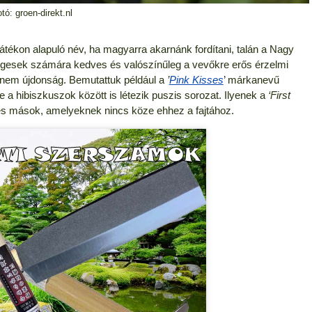
tó: groen-direkt.nl
tékon alapuló név, ha magyarra akarnánk fordítani, talán a Nagy
ingesek számára kedves és valószínűleg a vevőkre erős érzelmi
v nem újdonság. Bemutattuk például a
’
Pink Kisses
’ márkanevű
De a hibiszkuszok között is létezik puszis sorozat. Ilyenek a
‘First
 és mások, amelyeknek nincs köze ehhez a fajtához.