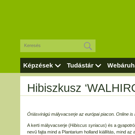
Képzések
Tudástár
Webáruh
Hibiszkusz ‘WALHI
Óriásvirágú mályvacserje az európai piacon. Online is 
A kerti mályvacserje (
Hibiscus syriacus
) és a gyapotró
nevű fajta mind a Plantarium holland kiállítás, mind az