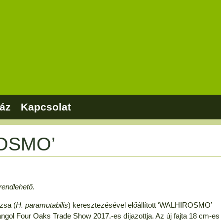
áz
Kapcsolat
ROSMO’
rendlehető.
zsa (
H. paramutabilis
) keresztezésével előállított ‘WALHIROSMO’
 angol Four Oaks Trade Show 2017.-es díjazottja. Az új fajta 18 cm-es