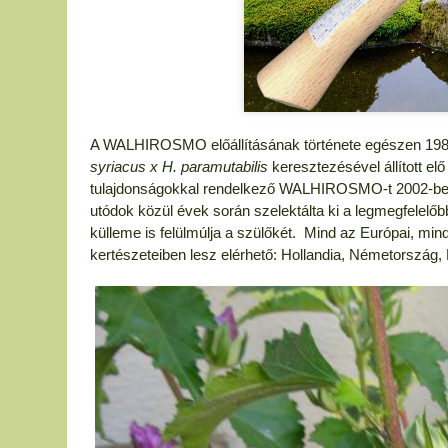
A WALHIROSMO előállításának története egészen 1985-
syriacus x H. paramutabilis
keresztezésével állított el
tulajdonságokkal rendelkező WALHIROSMO-t 2002-ben. A
utódok közül évek során szelektálta ki a legmegfelelő
külleme is felülmúlja a szülőkét. Mind az Európai, min
kertészeteiben lesz elérhető: Hollandia, Németország,