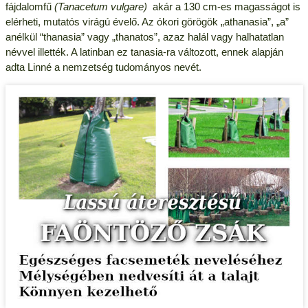
fájdalomfű
(Tanacetum vulgare)
akár a 130 cm-es magasságot is
elérheti, mutatós virágú évelő. Az ókori görögök „athanasia”, „a”
anélkül “thanasia” vagy „thanatos”, azaz halál vagy halhatatlan
névvel illették. A latinban ez tanasia-ra változott, ennek alapján
adta Linné a nemzetség tudományos nevét.