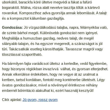
uborkától, barackfa köré ültetve megvédi a fákat a fafúró
bogaraktól. Málna, rózsa alatt nevelve taszítja tőlük a kártevő
rovarokat. Komposzthoz adva gyorsítja annak lebomlását. A talajt
és a komposztot káliumban gazdagítja.
Gondozása:
Jó vízgazdálkodású talajba, napra, félárnyékba való,
de szinte bárhol megél. Különösebb gondozást nem igényel.
Meghálálja a humuszban gazdag, nedves talajt, de megél
silányabb talajon, és ha egyszer megeredt, a szárazságot is jól
tűri. Takácsatkák esetleg károsíthatják. Tavasszar magról vagy
tőosztással szaporítható.
Ha bármilyen fajta varádicsot ültetsz a kertedbe, vedd figyelembe,
hogy bizonyos régiókban invazívvá válhat, és gyorsan elterjedhet.
Annak elkerülése érdekében, hogy ne vegye át az uralmat a
kertben, tartsd kordában, fontold meg konténerbe ültetését. Légy
óvatos gondozásakor, mivel a növénnyel érintkezve néhány
embernél bőrirritáció alakulhat ki, ezért használj kesztyűt!
Cikk ajánlat:
Jó gyom, rossz gyom