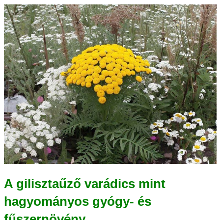
A gilisztaűző varádics mint
hagyományos gyógy- és
fűszernövény