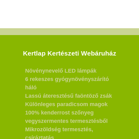
Kertlap Kertészeti Webáruház
Növénynevelő LED lámpák
6 rekeszes gyógynövényszárító
háló
Lassú áteresztésű faöntöző zsák
Különleges paradicsom magok
100% kenderrost szőnyeg
vegyszermentes termesztésből
Mikrozöldség termesztés,
csíráztatás