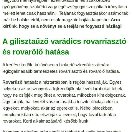
nagyobb mennyiségben, ezért óvatosan és szakképzett
gyógynövény-szakértő vagy egészségügyi szolgáltató irányítása
mellett lehet csak használni. Teájának fogyasztásakor számoltak
már be halálesetről, nem csak magzatelhajtás kapcsán!
Arra
kérünk, hogy se a növényt se a teáját ne fogyaszd házilag!
A gilisztaűző varádics rovarriasztó
és rovarölő hatása
A kertészkedők, különösen a biokertészkedők számára
legizgalmasabb természetes rovarriasztó és rovarölő hatása.
Rovarűző
hatását a háztartásban is régóta használják. Egyes
helyeken az asszonyok a fejkendőjük alá levéldarabokat tettek,
hogy ne csípjék meg őket a rovarokat, miközben kint dolgoznak.
Úgy tartják, ha levelét vászontasakba teszik, illóolaja elűzi a
legyeket, molyokat, akár az egereket is. Néhol pincékben,
templomokban stb. elszórják a leveleit, hogy távol tartsák a
rovarokat. Kerti alkalmazásáról később írunk.
Azonban a növény még ennél is többet tud, teája természetes