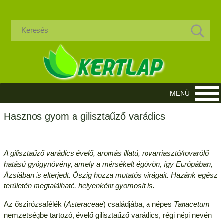
Hasznos gyom a gilisztaűző varádics
A gilisztaűző varádics évelő, aromás illatú, rovarriasztó/rovarölő
hatású gyógynövény, amely a mérsékelt égövön, így Európában,
Ázsiában is elterjedt. Őszig hozza mutatós virágait. Hazánk egész
területén megtalálható, helyenként gyomosít is.
Az őszirózsafélék (
Asteraceae
) családjába, a népes
Tanacetum
nemzetségbe tartozó, évelő gilisztaűző varádics, régi népi nevén