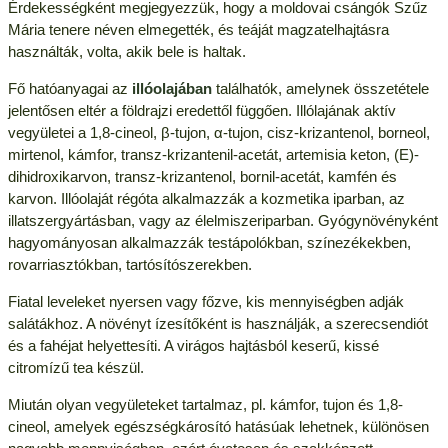
Érdekességként megjegyezzük, hogy a moldovai csángók Szűz
Mária tenere néven elmegették, és teáját magzatelhajtásra
használták, volta, akik bele is haltak.
Fő hatóanyagai az
illóolajában
találhatók, amelynek összetétele
jelentősen eltér a földrajzi eredettől függően. Illólajának aktív
vegyületei a 1,8-cineol, β-tujon, α-tujon, cisz-krizantenol, borneol,
mirtenol, kámfor, transz-krizantenil-acetát, artemisia keton, (E)-
dihidroxikarvon, transz-krizantenol, bornil-acetát, kamfén és
karvon. Illóolaját régóta alkalmazzák a kozmetika iparban, az
illatszergyártásban, vagy az élelmiszeriparban. Gyógynövényként
hagyományosan alkalmazzák testápolókban, színezékekben,
rovarriasztókban, tartósítószerekben.
Fiatal leveleket nyersen vagy főzve, kis mennyiségben adják
salátákhoz. A növényt ízesítőként is használják, a szerecsendiót
és a fahéjat helyettesíti. A virágos hajtásból keserű, kissé
citromízű tea készül.
Miután olyan vegyületeket tartalmaz, pl. kámfor, tujon és 1,8-
cineol, amelyek egészségkárosító hatásúak lehetnek, különösen