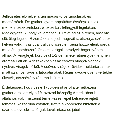
Jellegzetes élőhelyei ártéri magaskóros társulások és
mocsárrétek. De gyakori gyom napsütötte ösvények, utak
mentén, patakpartokon, árokparton, felhagyott legelőkön.
Megjegyezzük, hogy kellemetlen ízű tejet ad az a tehén, amelyik
előzőleg legelte. Rizómákkal terjed, magvait szétszórja, ezért sok
helyen válik invazívvá. Júliustól szeptemberig hozza élénk sárga,
mutatós, gombszerű fészkes virágait, amelyek bogernyőben
állnak. A virágfejek körülbelül 1-2 centiméter átmérőjűek, enyhén
aromás illatúak. A fészkekben csak csöves virágok vannak,
nyelves virágok nélkül. A csöves virágok rövidek, nektártartalmuk
miatt számos rovarfaj látogatja őket. Régen gyógynövénykertekbe
ültették, dísznövényként ma is ültetik.
Érdekesség, hogy Linné 1755-ben írt arról a temetkezési
gyakorlatról, amely a 19. század közepéig Amerikában is
általános volt, miszerint temetkezési lepel belsejébe rejtett
temetési koszorúba kötötték, illetve a koporsóba hintették a
szárított leveleket a férgek távoltartása céljából.