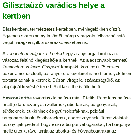
Gilisztaűző varádics helye a
kertben
Díszkertben
, természetes kertekben, méhlegelőkben díszít.
Egyenes szárakon nyíló tömött sárga virágzata felhasználható
vágott virágként, ill. a szárazkötészetben is.
A
Tanacetum vulgare ‘Isla Gold’
egy aranysárga lombozatú
változat, feltűnő kiegészítője a kertnek. Az alacsonyabb termetű
Tanacetum vulgare ‘Crispum’
kompakt, körülbelül 75 cm-es
bokorrá nő, szeldelt, páfrányszerű leveleiről ismert, amelyek finom
textúrát adnak a kertnek. Dúsan virágzik, szárazságtűrő, az
alapfajnál kevésbé terjed. Sziklakertbe is ültethető.
Haszonkertbe
rovarriasztó hatása miatt ültetik. Repellens hatása
miatt jó társnövénye a zellernek, uborkának, burgonyának,
sütőtöknek, cukkíninek és gyümölcsfáknak, például
sárgabaracknak, őszibaracknak, cseresznyének. Tapasztalatok
bizonyítják például, hogy elűzi a burgonyabogarakat, ha burgonya
mellé ültetik, távol tartja az uborka- és hólyagbogarakat az