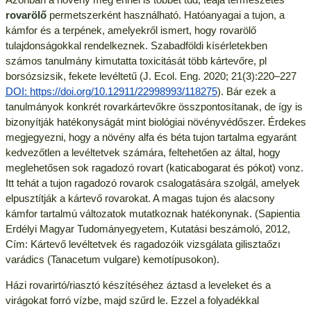
rovarölő
permetszerként használható. Hatóanyagai a tujon, a
kámfor és a terpének, amelyekről ismert, hogy rovarölő
tulajdonságokkal rendelkeznek. Szabadföldi kísérletekben
számos tanulmány kimutatta toxicitását több kártevőre, pl
borsózsizsik, fekete levéltetű (J. Ecol. Eng. 2020; 21(3):220–227
DOI:
https://doi.org/10.12911/22998993/118275
). Bár ezek a
tanulmányok konkrét rovarkártevőkre összpontosítanak, de így is
bizonyítják hatékonyságát mint biológiai növényvédőszer. Érdekes
megjegyezni, hogy a növény alfa és béta tujon tartalma egyaránt
kedvezőtlen a levéltetvek számára, feltehetően az által, hogy
meglehetősen sok ragadozó rovart (katicabogarat és pókot) vonz.
Itt tehát a tujon ragadozó rovarok csalogatására szolgál, amelyek
elpusztítják a kártevő rovarokat. A magas tujon és alacsony
kámfor tartalmú változatok mutatkoznak hatékonynak. (Sapientia
Erdélyi Magyar Tudományegyetem, Kutatási beszámoló, 2012,
Cím: Kártevő levéltetvek és ragadozóik vizsgálata gilisztaőzı
varádics (Tanacetum vulgare) kemotípusokon).
Házi rovarirtó/riasztó készítéséhez áztasd a leveleket és a
virágokat forró vízbe, majd szűrd le. Ezzel a folyadékkal