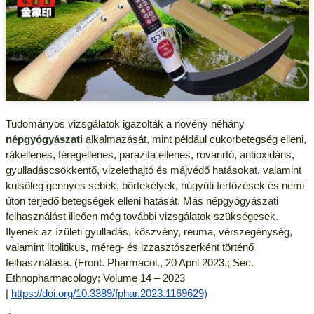
Tudományos vizsgálatok igazolták a növény néhány
népgyógyászati
alkalmazását, mint például cukorbetegség elleni,
rákellenes, féregellenes, parazita ellenes, rovarirtó, antioxidáns,
gyulladáscsökkentő, vizelethajtó és májvédő hatásokat, valamint
külsőleg gennyes sebek, bőrfekélyek, húgyúti fertőzések és nemi
úton terjedő betegségek elleni hatását. Más népgyógyászati
felhasználást illeően még további vizsgálatok szükségesek.
Ilyenek az ízületi gyulladás, köszvény, reuma, vérszegénység,
valamint litolitikus, méreg- és izzasztószerként történő
felhasználása. (Front. Pharmacol., 20 April 2023.; Sec.
Ethnopharmacology;
Volume 14 – 2023
|
https://doi.org/10.3389/fphar.2023.1169629)