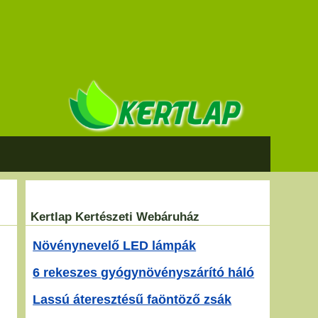
Kertlap Kertészeti Webáruház
Növénynevelő LED lámpák
6 rekeszes gyógynövényszárító háló
Lassú áteresztésű faöntöző zsák