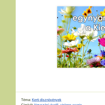
Téma:
Kerti dísznövények
Címkék
lágyszárú évelő
,
virágos cserje