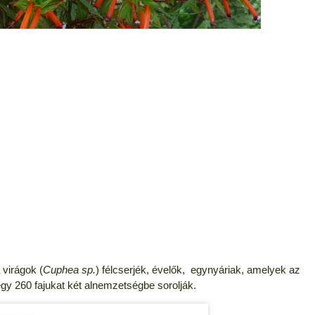
 virágok (
Cuphea sp.
) félcserjék, évelők, egynyáriak, amelyek az
egy 260 fajukat két alnemzetségbe sorolják.