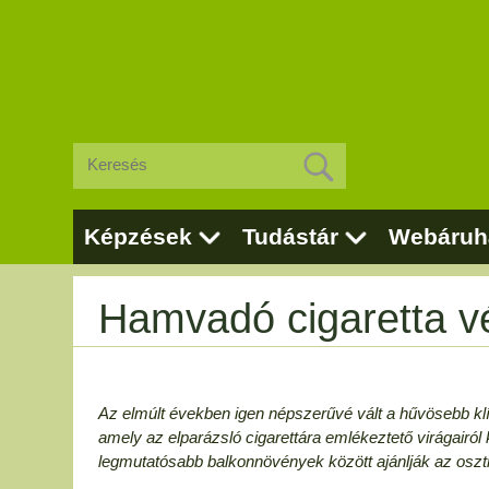
Képzések
Tudástár
Webáruh
Hamvadó cigaretta v
Az elmúlt években igen népszerűvé vált a hűvösebb klí
amely az elparázsló cigarettára emlékeztető virágairól 
legmutatósabb balkonnövények között ajánlják az oszt