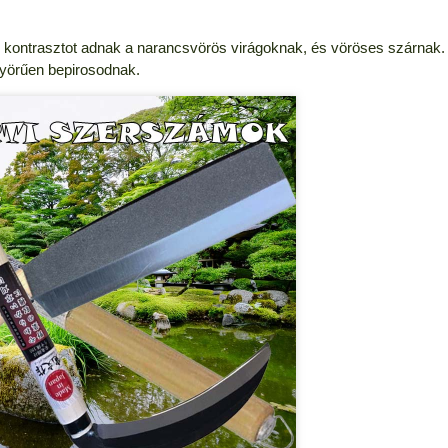
k kontrasztot adnak a narancsvörös virágoknak, és vöröses szárnak.
nyörűen bepirosodnak.