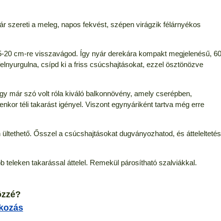
r szereti a meleg, napos fekvést, szépen virágzik félárnyékos
t 15-20 cm-re visszavágod. Így nyár derekára kompakt megjelenésű, 6
lnyurgulna, csípd ki a friss csúcshajtásokat, ezzel ösztönözve
gy már szó volt róla kiváló balkonnövény, amely cserépben,
enkor téli takarást igényel. Viszont egynyáriként tartva még erre
 ültethető. Ősszel a csúcshajtásokat dugványozhatod, és átteleltetés
b teleken takarással áttelel. Remekül párosítható szalviákkal.
özzé?
tkozás