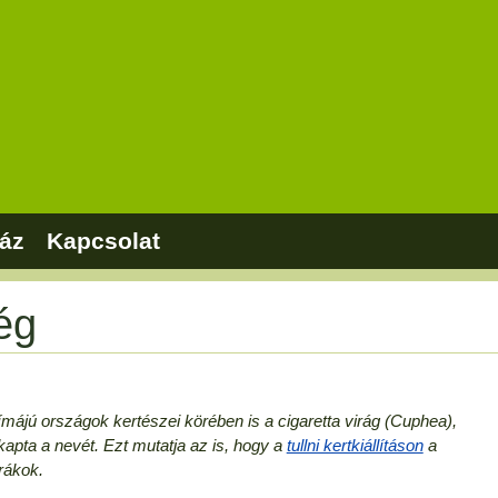
áz
Kapcsolat
ég
májú országok kertészei körében is a cigaretta virág (Cuphea),
kapta a nevét. Ezt mutatja az is, hogy a
tullni kertkiállításon
a
rákok.