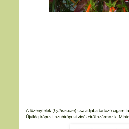
A füzényfélék (
Lythraceae
) családjába tartozó cigaretta
Újvilág trópusi, szubtrópusi vidékeiről származik. Mint