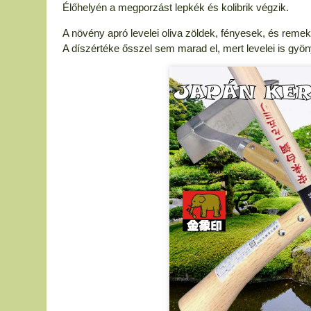
Élőhelyén a megporzást lepkék és kolibrik végzik.
A növény apró levelei oliva zöldek, fényesek, és reme
A díszértéke ősszel sem marad el, mert levelei is gyö