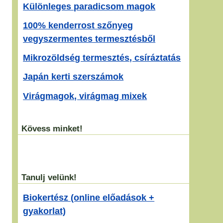
Különleges paradicsom magok
100% kenderrost szőnyeg
vegyszermentes termesztésből
Mikrozöldség termesztés, csíráztatás
Japán kerti szerszámok
Virágmagok, virágmag mixek
Kövess minket!
Tanulj velünk!
Biokertész (online előadások +
gyakorlat)