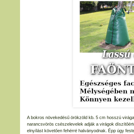
A bokros növekedésű örökzöld kb. 5 cm hosszú virágai 
narancsvörös csészelevelek adják a virágok díszítőér
elnyílást követően fehérré halványodnak. Épp úgy fest