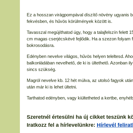
Ez a hosszan virágpompával díszítő növény ugyanis bá
fekvésben, és hűvös körülmények között is.
Tavasszal megújíthatod úgy, hogy a talajfelszín felet
cm magas cserjécskévé fejlődik. Ha a szezon folyam fe
bokrosodásra.
Edényben nevelve világos, hűvös helyen teleltesd. Aho
balkonládában nevelhető, de ki is ültethető. Azonban ily
sincs szükség.
Magról nevelve kb. 12 hét múlva, az utolsó fagyok után
után már ki is lehet ültetni.
Tarthatod edényben, vagy kiültetheted a kertbe, enyhéb
Szeretnél értesülni ha új cikket teszünk k
Iratkozz fel a hírlevelünkre:
Hírlevél felira