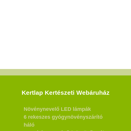
Kertlap Kertészeti Webáruház
Növénynevelő LED lámpák
6 rekeszes gyógynövényszárító
háló