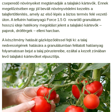
cseperedő növényeiket megtámadják a talajlakó kártevők. Ennek
megelőzésében egy jól bevált növényvédelmi kezelés a
talajfertőtlenítés, amely az első lépés a biztos termés felé vezető
úton. A teflutrin hatóanyagú Force 1.5 G rovarölő granulátum
hosszú ideje hatékony megoldást jelent a talajlakó kártevők –
pajorok, drótférgek – elleni harcban.
A készítmény hatását gázképződéssel fejti ki: a talaj
nedvességének hatására a granulátumban felitatott hatóanyag
folyamatosan bejut a talaj pórustereibe, ezáltal a kezelt zónában
levő talajlakó kártevőket elpusztítja.