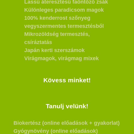
Lassú áteresztésű faöntöző zsák
Különleges paradicsom magok
100% kenderrost szőnyeg
vegyszermentes termesztésből
Mikrozöldség termesztés,
csíráztatás
Japán kerti szerszámok
Virágmagok, virágmag mixek
Kövess minket!
Tanulj velünk!
Biokertész (online előadások + gyakorlat)
Gyógynövény (online előadások)