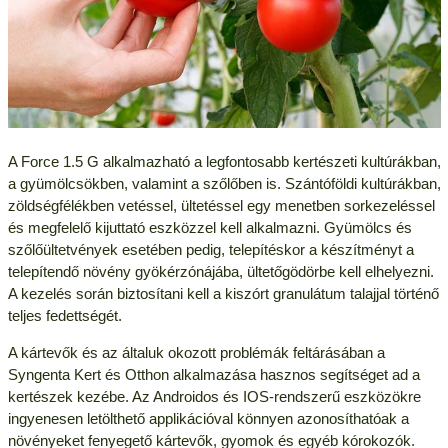
A Force 1.5 G alkalmazható a legfontosabb kertészeti kultúrákban,
a gyümölcsökben, valamint a szőlőben is. Szántóföldi kultúrákban,
zöldségfélékben vetéssel, ültetéssel egy menetben sorkezeléssel
és megfelelő kijuttató eszközzel kell alkalmazni. Gyümölcs és
szőlőültetvények esetében pedig, telepítéskor a készítményt a
telepítendő növény gyökérzónájába, ültetőgödörbe kell elhelyezni.
A kezelés során biztosítani kell a kiszórt granulátum talajjal történő
teljes fedettségét.
A kártevők és az általuk okozott problémák feltárásában a
Syngenta Kert és Otthon alkalmazása hasznos segítséget ad a
kertészek kezébe. Az Androidos és IOS-rendszerű eszközökre
ingyenesen letölthető applikációval könnyen azonosíthatóak a
növényeket fenyegető kártevők, gyomok és egyéb kórokozók.