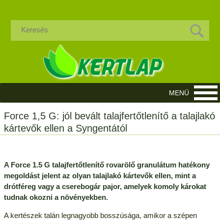
Force 1,5 G: jól bevált talajfertőtlenítő a talajlakó
kártevők ellen a Syngentától
A Force 1.5 G talajfertőtlenítő rovarölő granulátum hatékony
megoldást jelent az olyan talajlakó kártevők ellen, mint a
drótféreg vagy a cserebogár pajor, amelyek komoly károkat
tudnak okozni a növényekben.
A kertészek talán legnagyobb bosszúsága, amikor a szépen