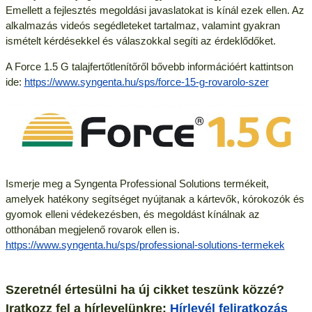
Emellett a fejlesztés megoldási javaslatokat is kínál ezek ellen. Az
alkalmazás videós segédleteket tartalmaz, valamint gyakran
ismételt kérdésekkel és válaszokkal segíti az érdeklődőket.
A Force 1.5 G talajfertőtlenítőről bővebb információért kattintson
ide:
https://www.syngenta.hu/sps/force-15-g-rovarolo-szer
Ismerje meg a Syngenta Professional Solutions termékeit,
amelyek hatékony segítséget nyújtanak a kártevők, kórokozók és
gyomok elleni védekezésben, és megoldást kínálnak az
otthonában megjelenő rovarok ellen is.
https://www.syngenta.hu/sps/professional-solutions-termekek
Szeretnél értesülni ha új cikket teszünk közzé?
Iratkozz fel a hírlevelünkre:
Hírlevél feliratkozás