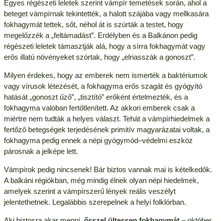
Egyes régészeti leletek szerint vámpír temetések során, ahol a
beteget vámpírnak tekintették, a halott szájába vagy mellkasára
fokhagymát tettek, sőt, néhol át is szúrták a testet, hogy
megelőzzék a „feltámadást”. Erdélyben és a Balkánon pedig
régészeti leletek támasztják alá, hogy a sírra fokhagymát vagy
erős illatú növényeket szórtak, hogy „elriasszák a gonoszt”.
Milyen érdekes, hogy az emberek nem ismerték a baktériumok
vagy vírusok létezését, a fokhagyma erős szagát és gyógyító
hatását „gonoszt űző”, „tisztító” erőként értelmezték, és a
fokhagyma valóban fertőtlenített. Az akkori emberek csak a
miértre nem tudták a helyes választ. Tehát a vámpírhiedelmek a
fertőző betegségek terjedésének primitív magyarázatai voltak, a
fokhagyma pedig ennek a népi gyógymód–védelmi eszköz
párosnak a jelképe lett.
Vámpírok pedig nincsenek! Bár biztos vannak mai is kételkedők.
A balkáni régiókban, még mindig élnek olyan népi hiedelmek,
amelyek szerint a vámpírszerű lények reális veszélyt
jelentethetnek. Legalábbis szerepelnek a helyi folklórban.
Aki biztosra akar menni,
ősszel ültessen fokhagymát
– október