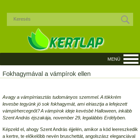
Fokhagymával a vámpírok ellen
Avagy a vámpírriasztás tudományos szemmel. A tökkrém
levesbe tegyünk jó sok fokhagymát, ami elriasztja a lefejezett
vámpírhercegnőt? A vámpírok ideje kevésbé Halloween, inkább
Szent András éjszakája, november 29, legalábbis Erdélyben.
Képzeld el, ahogy Szent András éjjelén, amikor a köd leereszkedik
a kertre, te előkelőbb nevén bruschettát, angolszász eleganciával