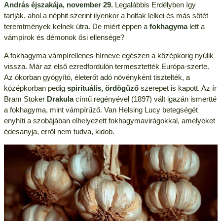
András éjszakája, november 29.
Legalábbis Erdélyben így
tartják, ahol a néphit szerint ilyenkor a holtak lelkei és más sötét
teremtmények kelnek útra. De miért éppen a
fokhagyma
lett a
vámpírok és démonok ősi ellensége?
A fokhagyma vámpírellenes hírneve egészen a középkorig nyúlik
vissza. Már az első ezredfordulón termesztették Európa-szerte.
Az ókorban gyógyító, életerőt adó növényként tisztelték, a
középkorban pedig
spirituális, ördögűző
szerepet is kapott. Az ír
Bram Stoker
Drakula
című regényével (1897) vált igazán ismertté
a fokhagyma, mint vámpírűző. Van Helsing Lucy betegségét
enyhíti a szobájában elhelyezett fokhagymavirágokkal, amelyeket
édesanyja, erről nem tudva, kidob.