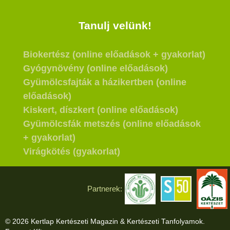
Tanulj velünk!
Biokertész (online előadások + gyakorlat)
Gyógynövény (online előadások)
Gyümölcsfajták a házikertben (online
előadások)
Kiskert, díszkert (online előadások)
Gyümölcsfák metszés (online előadások
+ gyakorlat)
Virágkötés (gyakorlat)
Partnerek:
© 2026 Kertlap Kertészeti Magazin & Kertészeti Tanfolyamok.