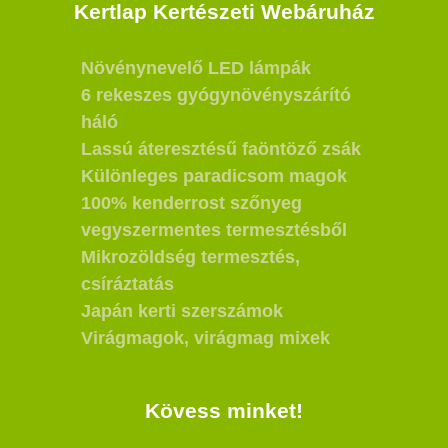
Kertlap Kertészeti Webáruház
Növénynevelő LED lámpák
6 rekeszes gyógynövényszárító
háló
Lassú áteresztésű faöntöző zsák
Különleges paradicsom magok
100% kenderrost szőnyeg
vegyszermentes termesztésből
Mikrozöldség termesztés,
csíráztatás
Japán kerti szerszámok
Virágmagok, virágmag mixek
Kövess minket!