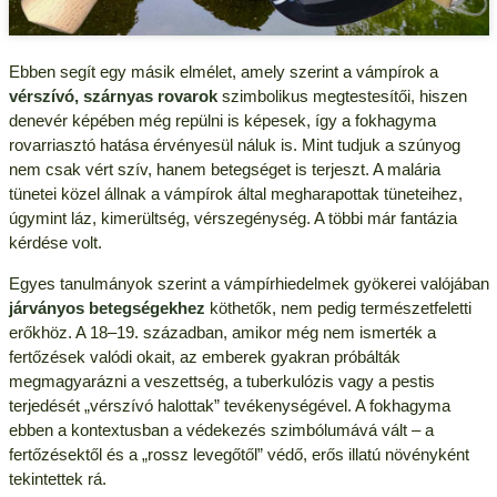
Ebben segít egy másik elmélet, amely szerint a vámpírok a
vérszívó, szárnyas rovarok
szimbolikus megtestesítői, hiszen
denevér képében még repülni is képesek, így a fokhagyma
rovarriasztó hatása érvényesül náluk is. Mint tudjuk a szúnyog
nem csak vért szív, hanem betegséget is terjeszt. A malária
tünetei közel állnak a vámpírok által megharapottak tüneteihez,
úgymint láz, kimerültség, vérszegénység. A többi már fantázia
kérdése volt.
Egyes tanulmányok szerint a vámpírhiedelmek gyökerei valójában
járványos betegségekhez
köthetők, nem pedig természetfeletti
erőkhöz. A 18–19. században, amikor még nem ismerték a
fertőzések valódi okait, az emberek gyakran próbálták
megmagyarázni a veszettség, a tuberkulózis vagy a pestis
terjedését „vérszívó halottak” tevékenységével. A fokhagyma
ebben a kontextusban a védekezés szimbólumává vált – a
fertőzésektől és a „rossz levegőtől” védő, erős illatú növényként
tekintettek rá.