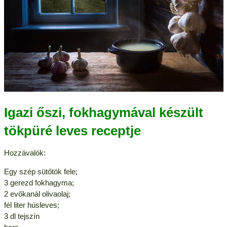
Igazi őszi, fokhagymával készült
tökpüré leves receptje
Hozzávalók:
Egy szép sütőtök fele;
3 gerezd fokhagyma;
2 evőkanál olivaolaj;
fél liter húsleves;
3 dl tejszín