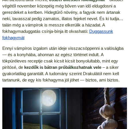
végétől november közepéig még bőven van idő eldugdosni a
gerezdeket a kertben. Hidegtűrő növény, a fagyok nem ártanak
neki, tavasszal pedig zamatos, illatos fejeket nevel. És ki tudja…
talán még a vámpírok is messze elkerülik a házadat. A
fokhagymaduggatás csínja-bínja itt olvasható:
Duggassunk
fokhagymát
Ennyi vámpíros izgalom után ideje visszacsöppenni a valóságba
— és a konyhába, ahonnan az egész történet indult. A
tökpüréleves receptje csak kicsit kicsit bonyolultabb, mint egy
pirítósé, de
kezdők is bátran próbálkozhatnak vele
– a siker
gyakorlatilag garantált. A tudomány szerint Drakulától nem kell
tartanunk, de egy kis fokhagyma jól jöhet — biztos, ami biztos.