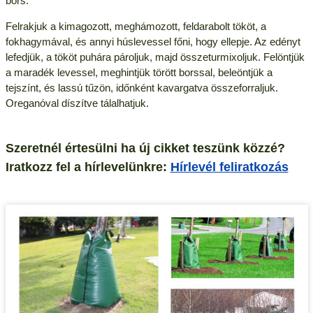
bors.
Felrakjuk a kimagozott, meghámozott, feldarabolt tököt, a
fokhagymával, és annyi húslevessel főni, hogy ellepje. Az edényt
lefedjük, a tököt puhára pároljuk, majd összeturmixoljuk. Felöntjük
a maradék levessel, meghintjük törött borssal, beleöntjük a
tejszínt, és lassú tűzön, időnként kavargatva összeforraljuk.
Oreganóval díszítve tálalhatjuk.
Szeretnél értesülni ha új cikket teszünk közzé?
Iratkozz fel a hírlevelünkre:
Hírlevél feliratkozás