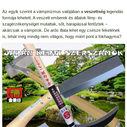
Az egyik szerint a vámpírizmus valójában a
veszettség
legendás
formája lehetett. A veszett emberek és állatok fény- és
szagérzékenységet mutattak, sőt, harapással fertőztek –
akárcsak a vámpírok. De arős illata lehet egy csésze feketének
is, tehát még mindig nem világos, hogy miért pont a fokhagyma?