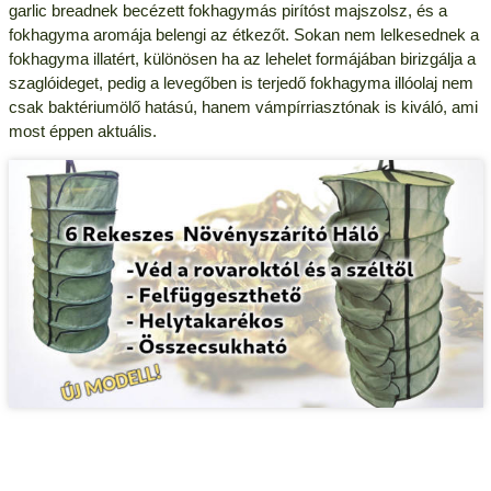
garlic breadnek becézett fokhagymás pirítóst majszolsz, és a
fokhagyma aromája belengi az étkezőt. Sokan nem lelkesednek a
fokhagyma illatért, különösen ha az lehelet formájában birizgálja a
szaglóideget, pedig a levegőben is terjedő fokhagyma illóolaj nem
csak baktériumölő hatású, hanem vámpírriasztónak is kiváló, ami
most éppen aktuális.