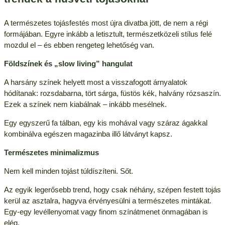
A természetes tojásfestés most újra divatba jött, de nem a régi
formájában. Egyre inkább a letisztult, természetközeli stílus felé
mozdul el – és ebben rengeteg lehetőség van.
Földszínek és „slow living” hangulat
A harsány színek helyett most a visszafogott árnyalatok
hódítanak: rozsdabarna, tört sárga, füstös kék, halvány rózsaszín.
Ezek a színek nem kiabálnak – inkább mesélnek.
Egy egyszerű fa tálban, egy kis mohával vagy száraz ágakkal
kombinálva egészen magazinba illő látványt kapsz.
Természetes minimalizmus
Nem kell minden tojást túldíszíteni. Sőt.
Az egyik legerősebb trend, hogy csak néhány, szépen festett tojás
kerül az asztalra, hagyva érvényesülni a természetes mintákat.
Egy-egy levéllenyomat vagy finom színátmenet önmagában is
elég.