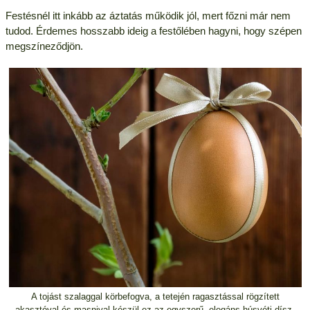
Festésnél itt inkább az áztatás működik jól, mert főzni már nem
tudod. Érdemes hosszabb ideig a festőlében hagyni, hogy szépen
megszíneződjön.
A tojást szalaggal körbefogva, a tetején ragasztással rögzített
akasztóval és masnival készül ez az egyszerű, elegáns húsvéti dísz.