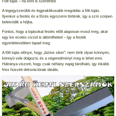
Főtt tojás – ha enni is szeretnéd
A legegyszerűbb és legpraktikusabb megoldás a főtt tojás.
Ilyenkor a festés és a főzés egyszerre történik, így a szín szépen
beleivódik a héjba.
Fontos, hogy a tojásokat festés előtt alaposan mosd meg, akár
egy kis ecetes vízzel is áttörölheted – így a festék
egyenletesebben tapad meg.
A főtt tojás előnye, hogy „biztos siker”: nem törik olyan könnyen,
könnyű vele dolgozni, és a végeredményt meg is lehet enni.
Hátránya viszont, hogy csak néhány napig tárolható, így inkább
friss húsvéti dekorációnak ideális.