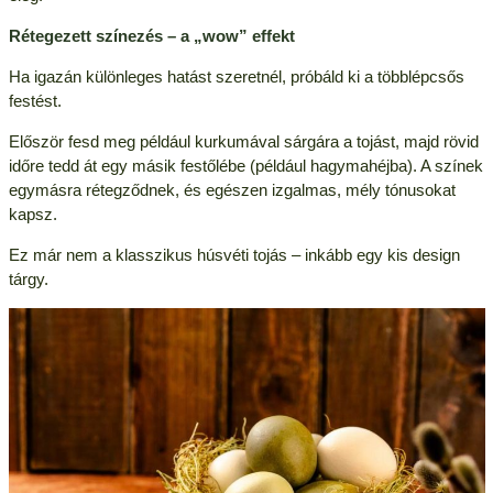
Rétegezett színezés – a „wow” effekt
Ha igazán különleges hatást szeretnél, próbáld ki a többlépcsős
festést.
Először fesd meg például kurkumával sárgára a tojást, majd rövid
időre tedd át egy másik festőlébe (például hagymahéjba). A színek
egymásra rétegződnek, és egészen izgalmas, mély tónusokat
kapsz.
Ez már nem a klasszikus húsvéti tojás – inkább egy kis design
tárgy.