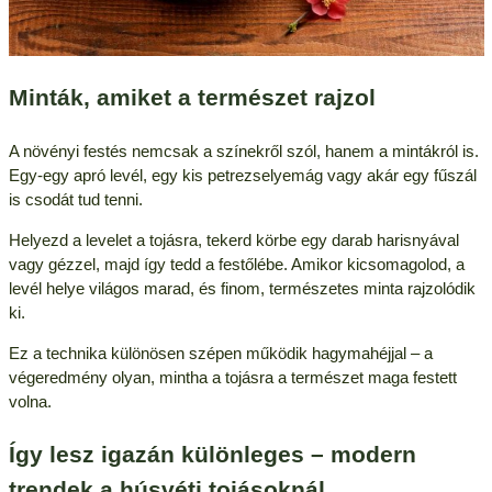
Minták, amiket a természet rajzol
A növényi festés nemcsak a színekről szól, hanem a mintákról is.
Egy-egy apró levél, egy kis petrezselyemág vagy akár egy fűszál
is csodát tud tenni.
Helyezd a levelet a tojásra, tekerd körbe egy darab harisnyával
vagy gézzel, majd így tedd a festőlébe. Amikor kicsomagolod, a
levél helye világos marad, és finom, természetes minta rajzolódik
ki.
Ez a technika különösen szépen működik hagymahéjjal – a
végeredmény olyan, mintha a tojásra a természet maga festett
volna.
Így lesz igazán különleges – modern
trendek a húsvéti tojásoknál