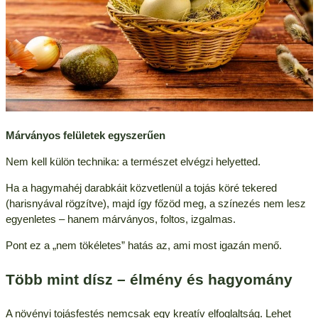
Márványos felületek egyszerűen
Nem kell külön technika: a természet elvégzi helyetted.
Ha a hagymahéj darabkáit közvetlenül a tojás köré tekered
(harisnyával rögzítve), majd így főzöd meg, a színezés nem lesz
egyenletes – hanem márványos, foltos, izgalmas.
Pont ez a „nem tökéletes” hatás az, ami most igazán menő.
Több mint dísz – élmény és hagyomány
A növényi tojásfestés nemcsak egy kreatív elfoglaltság. Lehet