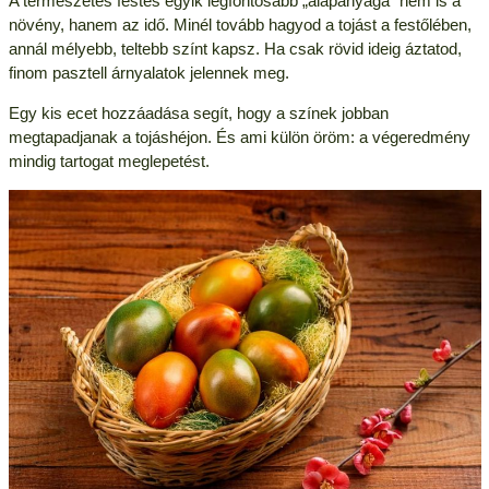
A természetes festés egyik legfontosabb „alapanyaga” nem is a
növény, hanem az idő. Minél tovább hagyod a tojást a festőlében,
annál mélyebb, teltebb színt kapsz. Ha csak rövid ideig áztatod,
finom pasztell árnyalatok jelennek meg.
Egy kis ecet hozzáadása segít, hogy a színek jobban
megtapadjanak a tojáshéjon. És ami külön öröm: a végeredmény
mindig tartogat meglepetést.