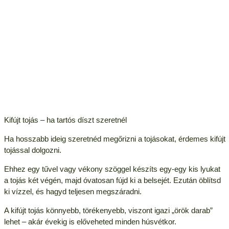
Kifújt tojás – ha tartós díszt szeretnél
Ha hosszabb ideig szeretnéd megőrizni a tojásokat, érdemes kifújt
tojással dolgozni.
Ehhez egy tűvel vagy vékony szöggel készíts egy-egy kis lyukat
a tojás két végén, majd óvatosan fújd ki a belsejét. Ezután öblítsd
ki vízzel, és hagyd teljesen megszáradni.
A kifújt tojás könnyebb, törékenyebb, viszont igazi „örök darab”
lehet – akár évekig is előveheted minden húsvétkor.