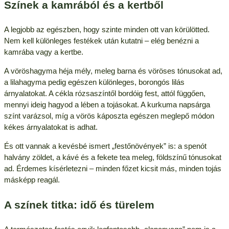
Színek a kamrából és a kertből
A legjobb az egészben, hogy szinte minden ott van körülötted.
Nem kell különleges festékek után kutatni – elég benézni a
kamrába vagy a kertbe.
A vöröshagyma héja mély, meleg barna és vöröses tónusokat ad,
a lilahagyma pedig egészen különleges, borongós lilás
árnyalatokat. A cékla rózsaszíntől bordóig fest, attól függően,
mennyi ideig hagyod a lében a tojásokat. A kurkuma napsárga
színt varázsol, míg a vörös káposzta egészen meglepő módon
kékes árnyalatokat is adhat.
És ott vannak a kevésbé ismert „festőnövények” is: a spenót
halvány zöldet, a kávé és a fekete tea meleg, földszínű tónusokat
ad. Érdemes kísérletezni – minden főzet kicsit más, minden tojás
másképp reagál.
A színek titka: idő és türelem