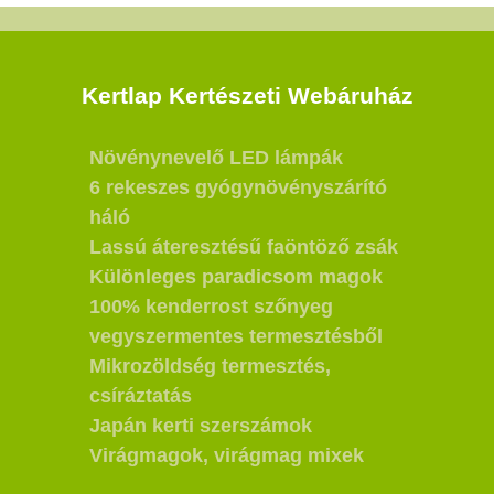
Kertlap Kertészeti Webáruház
Növénynevelő LED lámpák
6 rekeszes gyógynövényszárító
háló
Lassú áteresztésű faöntöző zsák
Különleges paradicsom magok
100% kenderrost szőnyeg
vegyszermentes termesztésből
Mikrozöldség termesztés,
csíráztatás
Japán kerti szerszámok
Virágmagok, virágmag mixek