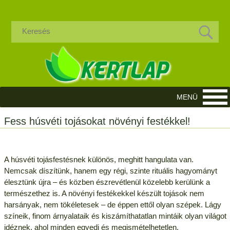
Fess húsvéti tojásokat növényi festékkel!
A húsvéti tojásfestésnek különös, meghitt hangulata van.
Nemcsak díszítünk, hanem egy régi, szinte rituális hagyományt
élesztünk újra – és közben észrevétlenül közelebb kerülünk a
természethez is. A növényi festékekkel készült tojások nem
harsányak, nem tökéletesek – de éppen ettől olyan szépek. Lágy
színeik, finom árnyalataik és kiszámíthatatlan mintáik olyan világot
idéznek, ahol minden egyedi és megismételhetetlen.