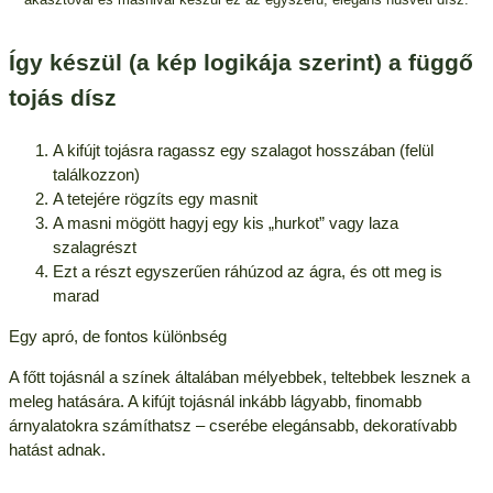
Így készül (a kép logikája szerint) a függő
tojás dísz
A kifújt tojásra ragassz egy szalagot hosszában (felül
találkozzon)
A tetejére rögzíts egy masnit
A masni mögött hagyj egy kis „hurkot” vagy laza
szalagrészt
Ezt a részt egyszerűen ráhúzod az ágra, és ott meg is
marad
Egy apró, de fontos különbség
A főtt tojásnál a színek általában mélyebbek, teltebbek lesznek a
meleg hatására. A kifújt tojásnál inkább lágyabb, finomabb
árnyalatokra számíthatsz – cserébe elegánsabb, dekoratívabb
hatást adnak.