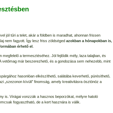
esztésben
l jól tűri a telet, akár a földben is maradhat, ahonnan frissen
aj nem fagyott. Így lesz friss zöldséged
azokban a hónapokban is,
formában érhető el
.
 megfelelő a termesztéséhez. Jól fejlődik mély, laza talajban, és
ő. A vetőmag már beszerezhető, és a gondozása sem nehezebb, mint
spárgához hasonlóan elkészíthető, salátába keverhető, pürésíthető,
azi „szezonon kívüli” finomság, amely kreativitásra ösztönöz a
y is. Virágai vonzzák a hasznos beporzókat, mélyre hatoló
nemcsak fogyasztható, de a kert hasznára is válik.