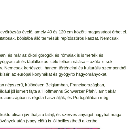
levélrózsás évelő, amely 40 és 120 cm közötti magasságot érhet el.
utatósak, bóbitába álló termésük repítőszörös kaszat. Nemcsak
ban, és már az ókori görögök és rómaiak is ismerték és
ógyászati és táplálkozási célú felhasználása – azóta is sok
y. Nemcsak kertészeti, hanem történelmi és kulturális szempontból
ta kíséri az európai konyhákat és gyógyító hagyományokat.
an népszerű, különösen Belgiumban, Franciaországban,
ul jól ismert fajta a ‘Hoffmanns Schwarzer Pfahl’, amit akár
nciaországban is régóta használják, és Portugáliában még
trukturálisan javíthatja a talajt, és szerves anyagot hagyhat maga
nyek után (vagy előtt) is jól beilleszthető a kertbe.