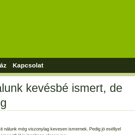
áz
Kapcsolat
lunk kevésbé ismert, de
ég
t nálunk még viszonylag kevesen ismernek. Pedig jó eséllyel