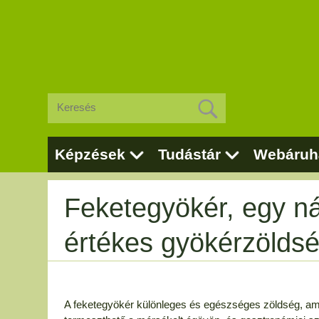
Képzések
Tudástár
Webáruh
Feketegyökér, egy ná
értékes gyökérzölds
A feketegyökér különleges és egészséges zöldség, ami