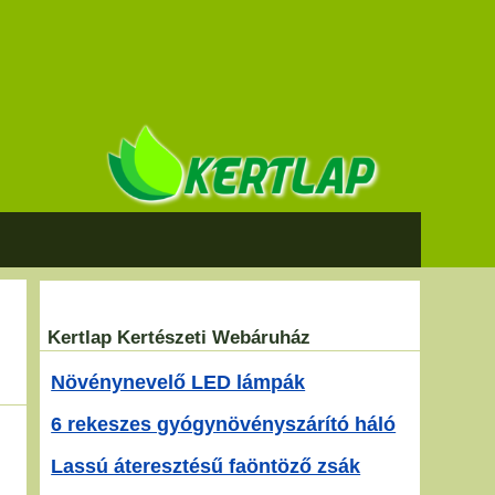
Kertlap Kertészeti Webáruház
Növénynevelő LED lámpák
6 rekeszes gyógynövényszárító háló
Lassú áteresztésű faöntöző zsák