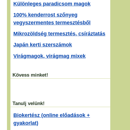
Különleges paradicsom magok
100% kenderrost szőnyeg
vegyszermentes termesztésből
Mikrozöldség termesztés, csíráztatás
Japán kerti szerszámok
Virágmagok, virágmag mixek
Kövess minket!
Tanulj velünk!
Biokertész (online előadások +
gyakorlat)