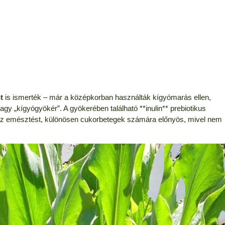
t
is ismerték – már a középkorban használták kígyómarás ellen,
vagy „kígyógyökér”. A gyökerében található **inulin** prebiotikus
i az emésztést, különösen cukorbetegek számára előnyös, mivel nem