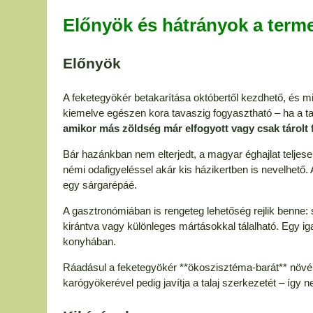
Előnyök és hátrányok a term
Előnyök
A feketegyökér betakarítása októbertől kezdhető, és mive
kiemelve egészen kora tavaszig fogyasztható – ha a tal
amikor más zöldség már elfogyott vagy csak tárolt 
Bár hazánkban nem elterjedt, a magyar éghajlat teljesen
némi odafigyeléssel akár kis házikertben is nevelhet
egy sárgarépáé.
A gasztronómiában is rengeteg lehetőség rejlik benne: 
kirántva vagy különleges mártásokkal tálalható. Egy ig
konyhában.
Ráadásul a feketegyökér **ökoszisztéma-barát** növén
karógyökerével pedig javítja a talaj szerkezetét – így 