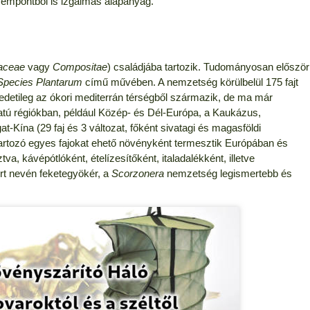
zempontból is izgalmas alapanyag.
aceae
vagy
Compositae
) családjába tartozik. Tudományosan először
Species Plantarum
című művében. A nemzetség körülbelül 175 fajt
edetileg az ókori mediterrán térségből származik, de ma már
jlatú régiókban, például Közép- és Dél-Európa, a Kaukázus,
t-Kína (29 faj és 3 változat, főként sivatagi és magasföldi
rtozó egyes fajokat ehető növényként termesztik Európában és
, kávépótlóként, ételízesítőként, italadalékként, illetve
rt nevén feketegyökér, a
Scorzonera
nemzetség legismertebb és