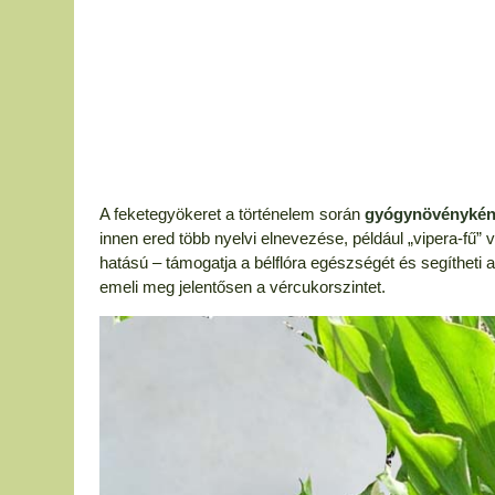
A feketegyökeret a történelem során
gyógynövénykén
innen ered több nyelvi elnevezése, például „vipera-fű” 
hatású – támogatja a bélflóra egészségét és segíthet
emeli meg jelentősen a vércukorszintet.