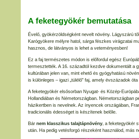
A feketegyökér bemutatása
Évelő, gyökérzöldségként nevelt növény. Lágyszárú tő
Karógyökere mélyre hatol, sárga fészkes virágzatai m
hasznos, de látványos is lehet a veteményesben!
Ez a faj természetes módon is előfordul egész Európá
termesztették. A 16. századtól kezdve dokumentált a gy
kultúrában jelen van, mint ehető és gyógyhatású növén
is különleges – igazi „túlélő” faj, amely évszázadok ó
A feketegyökér elsősorban Nyugat- és Közép-Európáb
Hollandiában és Németországban. Németországban példá
házikertben is nevelnek. Az ínyencek országában, Fra
tradicionális édességet is készítenek belőle.
Bár
nem klasszikus talajtápnövény
, a feketegyökér s
után. Ha pedig vetésforgó részeként használod, más növé