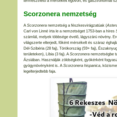
termeszthető a mérsékelt égövön, és gasztronómiai s
Scorzonera nemzetség
A
Scorzonera
nemzetség a fészkesvirágzatúak (
Aster
Carl von Linné írta le a nemzetséget 1753-ban a híres
számlál, melyek többsége évelő, lágyszárú növény. Er
világszerte elterjedt, főként mérsékelt és száraz égha
Dél‑Szibéria (28 faj), Törökország (59+ faj), Északnyuga
területeken), Líbia (3 faj). A
Scorzonera
nemzetségbe ta
Ázsiában. Használják zöldségként, gyökérként fogyasztva
gyógynövényként is. A
Scorzonera hispanica
, közisme
legelterjedtebb faja.