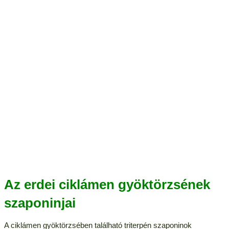
Az erdei ciklámen gyöktörzsének
szaponinjai
A ciklámen gyöktörzsében található triterpén szaponinok