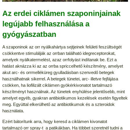
Az erdei ciklámen szaponinjainak
legújabb felhasználása a
gyógyászatban
A szaponinok az orr nyálkahártya sejtjeinek felületi feszültségét
csökkentve stimulálják az orrban található idegreceptorokat,
amelyek nyálkatermelést, azaz orrfolyást indítanak be. Ezt a
hatást aknázza ki az az orrba spriccelhető készítmény, amelyet
akut arc- és orrmelléküreg gyulladásban szenvedő betegek
használhatnak sikerrel. A betegek tünetei, arc- illetve fejfájása
csökken, ha liofilizált ciklámen gyökérkivonatot tartalmazó
készítményt használnak. Az tünetek enyhülése jelentősebb, mint
amelyet egyéb, gyakran antibiotikumos kezelések esetén figyeltek
meg. Egyúttal elkerülhető az antibiotikumok és a szteroidok
használata.
Ezért bátorítunk arra, hogy keresd a ciklámen kivonatot
tartalmazó orr spray-t a patikákban. Ha többet szeretnél tudni a