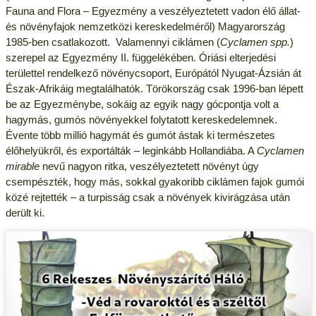
Fauna and Flora – Egyezmény a veszélyeztetett vadon élő állat-
és növényfajok nemzetközi kereskedelméről) Magyarország
1985-ben csatlakozott. Valamennyi ciklámen (
Cyclamen spp.
)
szerepel az Egyezmény II. függelékében. Óriási elterjedési
területtel rendelkező növénycsoport, Európától Nyugat-Ázsián át
Észak-Afrikáig megtalálhatók. Törökország csak 1996-ban lépett
be az Egyezménybe, sokáig az egyik nagy gócpontja volt a
hagymás, gumós növényekkel folytatott kereskedelemnek.
Évente több millió hagymát és gumót ástak ki természetes
élőhelyükről, és exportálták – leginkább Hollandiába. A
Cyclamen
mirable
nevű nagyon ritka, veszélyeztetett növényt úgy
csempészték, hogy más, sokkal gyakoribb ciklámen fajok gumói
közé rejtették – a turpisság csak a növények kivirágzása után
derült ki.