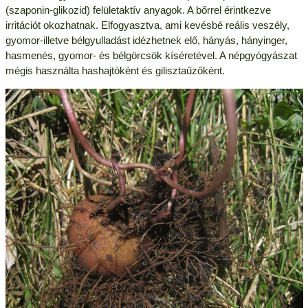
(szaponin-glikozid) felületaktív anyagok. A bőrrel érintkezve
irritációt okozhatnak. Elfogyasztva, ami kevésbé reális veszély,
gyomor-illetve bélgyulladást idézhetnek elő, hányás, hányinger,
hasmenés,
gyomor- és bélgörcsök
kíséretével. A népgyógyászat
mégis használta hashajtóként és gilisztaűzőként.