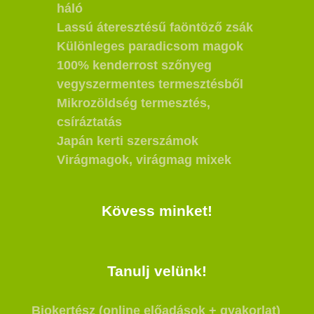
háló
Lassú áteresztésű faöntöző zsák
Különleges paradicsom magok
100% kenderrost szőnyeg
vegyszermentes termesztésből
Mikrozöldség termesztés,
csíráztatás
Japán kerti szerszámok
Virágmagok, virágmag mixek
Kövess minket!
Tanulj velünk!
Biokertész (online előadások + gyakorlat)