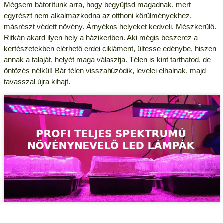
Mégsem bátorítunk arra, hogy begyűjtsd magadnak, mert
egyrészt nem alkalmazkodna az otthoni körülményekhez,
másrészt védett növény. Árnyékos helyeket kedveli. Mészkerülő.
Ritkán akard ilyen hely a házikertben. Aki mégis beszerez a
kertészetekben elérhető erdei cikláment, ültesse edénybe, hiszen
annak a talaját, helyét maga választja. Télen is kint tarthatod, de
öntözés nélkül! Bár télen visszahúzódik, levelei elhalnak, majd
tavasszal újra kihajt.