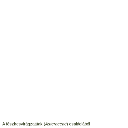
A fészkesvirágzatúak (
Asteraceae
) családjából