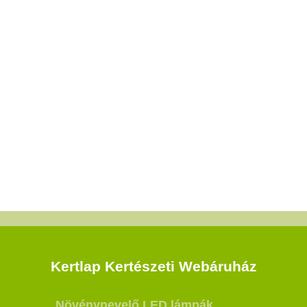
Kertlap Kertészeti Webáruház
Növénynevelő LED lámpák