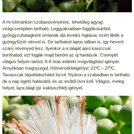
A mi klímánkon szobanövényként, lehetőleg agyag
virágcserépben tartható. Leggyakrabban függőkosárból,
gyöngyzuhatagként omlanak alá leveles hajtásai, ezért illetik a
gyöngyfűzér névvel is. De tarthatod lapos tálban is, így heverő
szárú növényed lesz. Ilyenkor a a talaját apró kaviccsal
boríthatod, ezt fogják majd benőni az új hantások. Cserepét
világos helyen tartsd, 6-8 órás indirekt megvilágítást igényel.
Árnyékban megnyurgul. Hőmérsékletigénye: 21ºC – 27ºC.
Tavasszak tápoldatozhatot kicsit. Nyáron a szabadban is tartható,
de a nap égető hatásától, és az esőtől óvni kell. Világos, meleg
helyet, laza talajt (pl. kaktuszföld) igényel.