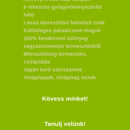
6 rekeszes gyógynövényszárító
háló
Lassú áteresztésű faöntöző zsák
Különleges paradicsom magok
100% kenderrost szőnyeg
vegyszermentes termesztésből
Mikrozöldség termesztés,
csíráztatás
Japán kerti szerszámok
Virágmagok, virágmag mixek
Kövess minket!
Tanulj velünk!