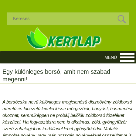
Egy különleges borsó, amit nem szabad
megenni!
A borsócska nevű különleges megjelenésű dísznövény zöldborsó
méretű és kinézetű levelei kissé mérgezőek, hányást, hasmenést
okozhat, semmiképpen ne próbálj belőlük zöldborsó főzeléket
készíteni. Ha fogyasztásra nem is alkalmas, zöld, gyöngyfűzér
szerű zuhatagjában korlátlanul lehet gyönyörködni. Mutatós
ámpolna növény vagy más pozsgás növényekkel összeültetve is