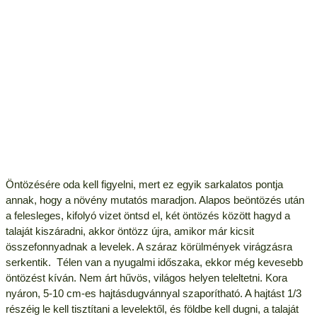
Öntözésére oda kell figyelni, mert ez egyik sarkalatos pontja
annak, hogy a növény mutatós maradjon. Alapos beöntözés után
a felesleges, kifolyó vizet öntsd el, két öntözés között hagyd a
talaját kiszáradni, akkor öntözz újra, amikor már kicsit
összefonnyadnak a levelek. A száraz körülmények virágzásra
serkentik. Télen van a nyugalmi időszaka, ekkor még kevesebb
öntözést kíván. Nem árt hűvös, világos helyen teleltetni. Kora
nyáron, 5-10 cm-es hajtásdugvánnyal szaporítható. A hajtást 1/3
részéig le kell tisztítani a levelektől, és földbe kell dugni, a talaját