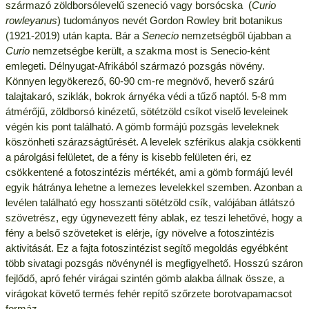
származó zöldborsólevelű szeneció vagy borsócska (
Curio
rowleyanus
) tudományos nevét Gordon Rowley brit botanikus
(1921-2019) után kapta. Bár a
Senecio
nemzetségből újabban a
Curio
nemzetségbe került, a szakma most is Senecio-ként
emlegeti. Délnyugat-Afrikából származó pozsgás növény.
Könnyen legyökerező, 60-90 cm-re megnövő, heverő szárú
talajtakaró, sziklák, bokrok árnyéka védi a tűző naptól. 5-8 mm
átmérőjű, zöldborsó kinézetű, sötétzöld csíkot viselő leveleinek
végén kis pont található. A gömb formájú pozsgás leveleknek
köszönheti szárazságtűrését. A levelek szférikus alakja csökkenti
a párolgási felületet, de a fény is kisebb felületen éri, ez
csökkentené a fotoszintézis mértékét, ami a gömb formájú levél
egyik hátránya lehetne a lemezes levelekkel szemben. Azonban a
levélen található egy hosszanti sötétzöld csík, valójában átlátszó
szövetrész, egy úgynevezett fény ablak, ez teszi lehetővé, hogy a
fény a belső szöveteket is elérje, így növelve a fotoszintézis
aktivitását. Ez a fajta fotoszintézist segítő megoldás egyébként
több sivatagi pozsgás növénynél is megfigyelhető. Hosszú száron
fejlődő, apró fehér virágai szintén gömb alakba állnak össze, a
virágokat követő termés fehér repítő szőrzete borotvapamacsot
formáz.