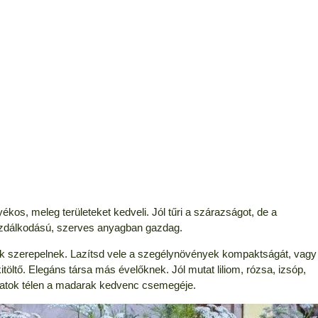
kos, meleg területeket kedveli. Jól tűri a szárazságot, de a
gazdálkodású, szerves anyagban gazdag.
zatok szerepelnek. Lazítsd vele a szegélynövények kompaktságát, vagy
öltő. Elegáns társa más évelőknek. Jól mutat liliom, rózsa, izsóp,
ágzatok télen a madarak kedvenc csemegéje.