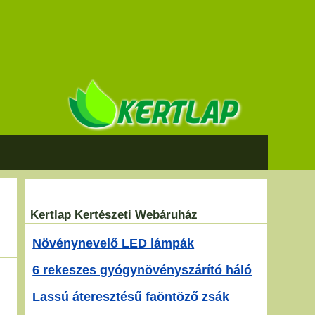
Kertlap Kertészeti Webáruház
Növénynevelő LED lámpák
6 rekeszes gyógynövényszárító háló
Lassú áteresztésű faöntöző zsák