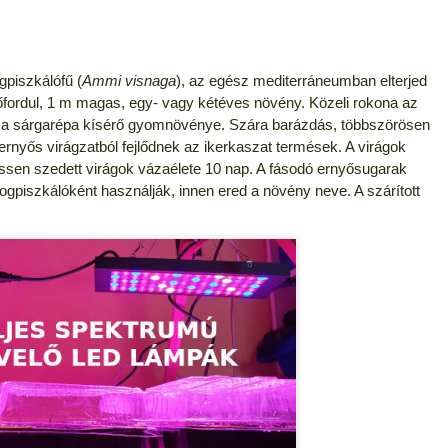
gpiszkálófű (
Ammi visnaga
), az egész mediterráneumban elterjed
őfordul, 1 m magas, egy- vagy kétéves növény. Közeli rokona az
t a sárgarépa kísérő gyomnövénye. Szára barázdás, többszörösen
r ernyős virágzatból fejlődnek az ikerkaszat termések. A virágok
issen szedett virágok vázaélete 10 nap. A fásodó ernyősugarak
gpiszkálóként használják, innen ered a növény neve. A szárított