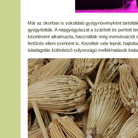
Már az ókorban is sokoldalú gyógynövényként tartottá
gyógyították. A népgyógyászat a szárított és porított 
kezelésére alkalmazta, használták még menstruációt segí
fertőzés elleni szerként is. Kezeltek vele leprát, hajto
túladagolás különböző súlyosságú mellékhatások kiala