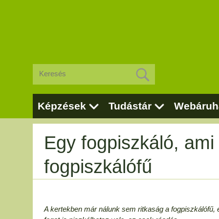
Képzések
Tudástár
Webáruh
Egy fogpiszkáló, ami 
fogpiszkálófű
A kertekben már nálunk sem ritkaság a fogpiszkálófű,