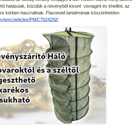
 hatásúak, közülük a növényből kivont visnagint és khellint, az
es körben használnak. Flavonoid tartalmának köszönhetően
gov/pmc/articles/PMC7024292/