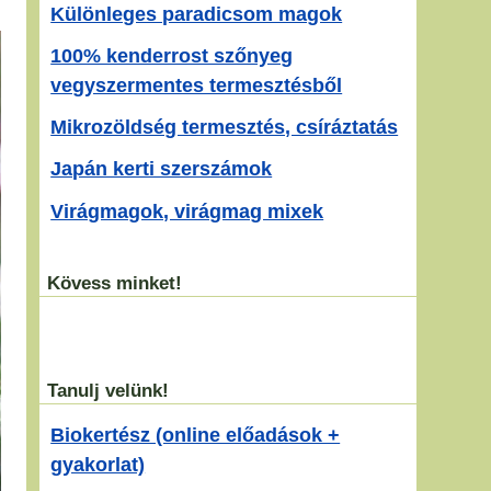
Különleges paradicsom magok
100% kenderrost szőnyeg
vegyszermentes termesztésből
Mikrozöldség termesztés, csíráztatás
Japán kerti szerszámok
Virágmagok, virágmag mixek
Kövess minket!
Tanulj velünk!
Biokertész (online előadások +
gyakorlat)