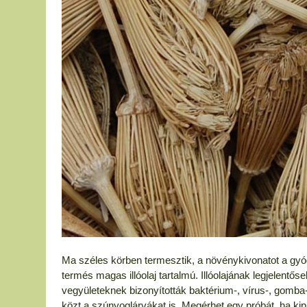
Ma széles körben termesztik, a növénykivonatot a gyó
termés magas illóolaj tartalmú. Illóolajának legjelentő
vegyületeknek bizonyították baktérium-, vírus-, gomba-
közt a szúnyoglárvákat is. Megérhet egy próbát, ha kipr