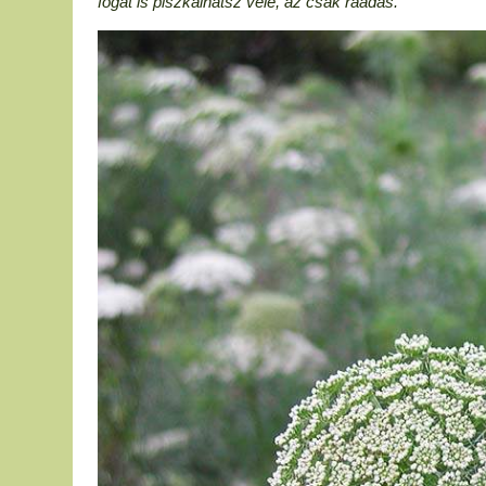
fogat is piszkálhatsz vele, az csak ráadás.