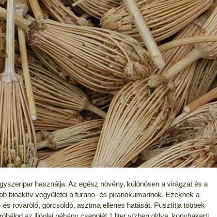
gyszeripar használja. Az egész növény, különösen a virágzat és a
sebb bioaktív vegyületei a furano- és piranokumarinok. Ezeknek a
 és rovarölő, görcsoldó, asztma ellenes hatását. Pusztítja többek
óbálod az illóolaj néhány cseppjét 1 liter vízben oldva, konyhakerti