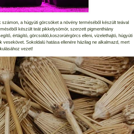
k számon, a húgyúti görcsöket a növény terméséből készült teával
terméséből készült teát pikkelysömör, szerzett pigmenthiány
tő, értágító, görcsoldó,koszorúérgörcs elleni, vizelethajtó, húgyúti
ttak vesekövet. Sokoldalú hatása ellenére házilag ne alkalmazd, mert
kulásához vezet!