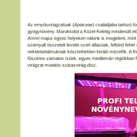
Az ernyősvirágzatúak (
Apiaceae
) családjába tartozó fo
gyógynövény. Marokkótól a Közel-Keletig mindenütt el
Ammi majus
egyes helyeken nálunk is megjelent, min
szárnyalt összetett levelei szórt állásúak, feltűnő fehé
nektártartalmuknak köszönhetően kiváló mézelők. A fr
fűszeres-zamatos ízűek, egyes mediterrán régiókban fo
virágzat mutatós szárazvirág-dísz.