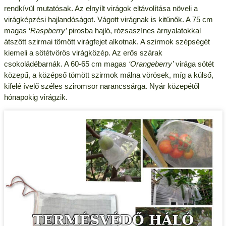
rendkívül mutatósak. Az elnyílt virágok eltávolítása növeli a
virágképzési hajlandóságot. Vágott virágnak is kitűnők. A 75 cm
magas ‘
Raspberry’
pirosba hajló, rózsaszínes árnyalatokkal
átszőtt szirmai tömött virágfejet alkotnak. A szirmok szépségét
kiemeli a sötétvörös virágközép. Az erős szárak
csokoládébarnák. A 60-65 cm magas
‘Orangeberry’
virága sötét
közepű, a középső tömött szirmok málna vörösek, míg a külső,
kifelé ívelő széles sziromsor narancssárga. Nyár közepétől
hónapokig virágzik.