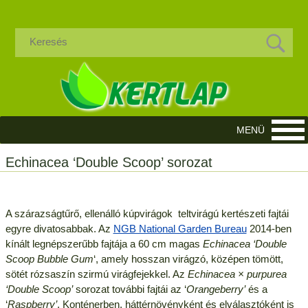
Echinacea ‘Double Scoop’ sorozat
A szárazságtűrő, ellenálló kúpvirágok teltvirágú kertészeti fajtái
egyre divatosabbak. Az
NGB National Garden Bureau
2014-ben
kínált legnépszerűbb fajtája a 60 cm magas
Echinacea ‘Double
Scoop Bubble Gum
‘, amely hosszan virágzó, középen tömött,
sötét rózsaszín szirmú virágfejekkel. Az
Echinacea × purpurea
‘Double Scoop’
sorozat további fajtái az ‘
Orangeberry’
és a
‘
Raspberry’
. Konténerben, háttérnövényként és elválasztóként is