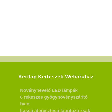
Kertlap Kertészeti Webáruház
Növénynevelő LED lámpák
6 rekeszes gyógynövényszárító
háló
Lassú áteresztésű faöntöző zsák