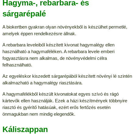
Hagyma-, rebarbara- és
sárgarépalé
A biokertben gyakran olyan növényekből is készülhet permetlé,
amelyek éppen rendelkezésre állnak.
A rebarbara leveleiből készített kivonat hagymalégy ellen
használható a hagymaféléken. A rebarbara levele emberi
fogyasztásra nem alkalmas, de növényvédelmi célra
felhasználható.
Az egyeléskor kiszedett sárgarépából készített növényi lé szintén
alkalmazható a hagymalégy riasztására.
A hagymafélékből készült kivonatokat egyes szívó és rágó
kártevők ellen használják. Ezek a házi készítmények többnyire
riasztó és gyérítő hatásúak, ezért erős fertőzés esetén
önmagukban nem mindig elegendők.
Káliszappan