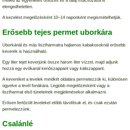
mellett az egyenletes öntözés és a talaj mulcsozása is
elengedhetetlen.
A kezelést megelőzésként 10–14 naponként megismételhetjük.
Erősebb tejes permet uborkára
Uborkánál és más lisztharmatra hajlamos kabakosoknál erősebb
keverék is használható.
Egy liter tejet keverjünk össze három liter vízzel, majd adjunk
hozzá egy evőkanál kenőszappant vagy káliszappant.
A keveréket a levelek mindkét oldalára permetezzük ki, különösen
ügyelve a levél fonákára. Legjobb megelőzésként vagy a
lisztharmat első tüneteinek megjelenésekor alkalmazni.
Erősen fertőzött leveleket előbb távolítsuk el, és csak ezután
permetezzünk.
Csalánlé