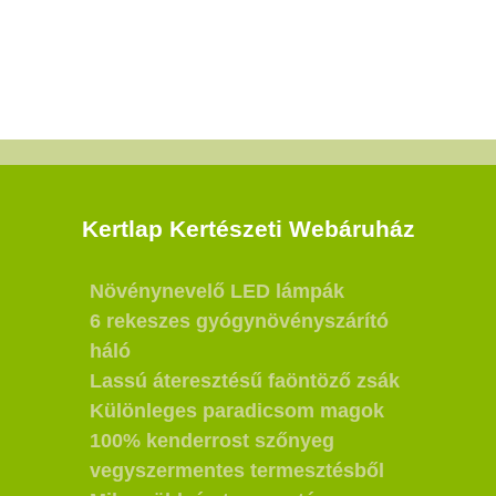
Kertlap Kertészeti Webáruház
Növénynevelő LED lámpák
6 rekeszes gyógynövényszárító
háló
Lassú áteresztésű faöntöző zsák
Különleges paradicsom magok
100% kenderrost szőnyeg
vegyszermentes termesztésből