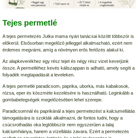
Tejes permetlé
A tejes permetezés Jutka mama nyári tanácsai között többször is
előkerül. Elsősorban megelőző jelleggel alkalmazható, ezért nem
érdemes megvárni, amíg a növényen erős fertőzés alakul ki.
Az alapkeverékhez egy rész tejet és négy rész vizet keverjünk
össze. A permetléhez kevés káliszappan is adható, amely segíti a
folyadék megtapadását a leveleken.
A tejes permetlé paradicsom, paprika, uborka, más kabakosok,
rózsa, eper és köszméte kezelésére is használható. Leginkább a
gombabetegségek megelőzésében lehet szerepe.
Paradicsomnál és paprikánál a tejes permetezést a kalciumellátás
támogatására is szokták alkalmazni, de fontos tudni, hogy a
csúcsrothadás oka legtöbbször nem egyszerűen a talaj
kalciumhiánya, hanem a vízellátás zavara. Ezért a permetezés