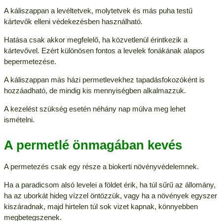
A káliszappan a levéltetvek, molytetvek és más puha testű
kártevők elleni védekezésben használható.
Hatása csak akkor megfelelő, ha közvetlenül érintkezik a
kártevővel. Ezért különösen fontos a levelek fonákának alapos
bepermetezése.
A káliszappan más házi permetlevekhez tapadásfokozóként is
hozzáadható, de mindig kis mennyiségben alkalmazzuk.
A kezelést szükség esetén néhány nap múlva meg lehet
ismételni.
A permetlé önmagában kevés
A permetezés csak egy része a biokerti növényvédelemnek.
Ha a paradicsom alsó levelei a földet érik, ha túl sűrű az állomány,
ha az uborkát hideg vízzel öntözzük, vagy ha a növények egyszer
kiszáradnak, majd hirtelen túl sok vizet kapnak, könnyebben
megbetegszenek.