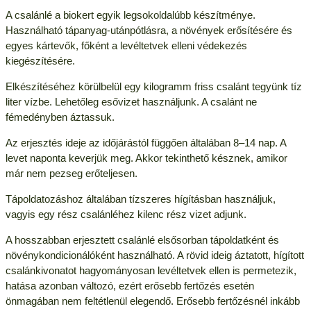
A csalánlé a biokert egyik legsokoldalúbb készítménye.
Használható tápanyag-utánpótlásra, a növények erősítésére és
egyes kártevők, főként a levéltetvek elleni védekezés
kiegészítésére.
Elkészítéséhez körülbelül egy kilogramm friss csalánt tegyünk tíz
liter vízbe. Lehetőleg esővizet használjunk. A csalánt ne
fémedényben áztassuk.
Az erjesztés ideje az időjárástól függően általában 8–14 nap. A
levet naponta keverjük meg. Akkor tekinthető késznek, amikor
már nem pezseg erőteljesen.
Tápoldatozáshoz általában tízszeres hígításban használjuk,
vagyis egy rész csalánléhez kilenc rész vizet adjunk.
A hosszabban erjesztett csalánlé elsősorban tápoldatként és
növénykondicionálóként használható. A rövid ideig áztatott, hígított
csalánkivonatot hagyományosan levéltetvek ellen is permetezik,
hatása azonban változó, ezért erősebb fertőzés esetén
önmagában nem feltétlenül elegendő. Erősebb fertőzésnél inkább