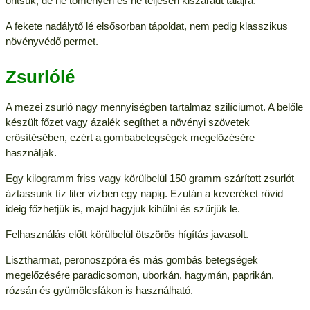
öntsük, de ne töményen és ne teljesen kiszáradt talajra.
A fekete nadálytő lé elsősorban tápoldat, nem pedig klasszikus
növényvédő permet.
Zsurlólé
A mezei zsurló nagy mennyiségben tartalmaz szilíciumot. A belőle
készült főzet vagy ázalék segíthet a növényi szövetek
erősítésében, ezért a gombabetegségek megelőzésére
használják.
Egy kilogramm friss vagy körülbelül 150 gramm szárított zsurlót
áztassunk tíz liter vízben egy napig. Ezután a keveréket rövid
ideig főzhetjük is, majd hagyjuk kihűlni és szűrjük le.
Felhasználás előtt körülbelül ötszörös hígítás javasolt.
Lisztharmat, peronoszpóra és más gombás betegségek
megelőzésére paradicsomon, uborkán, hagymán, paprikán,
rózsán és gyümölcsfákon is használható.