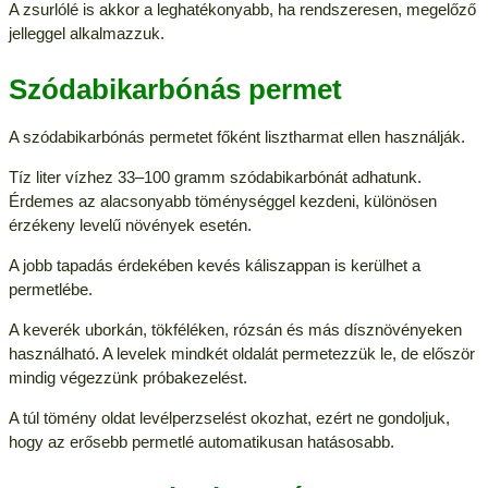
A zsurlólé is akkor a leghatékonyabb, ha rendszeresen, megelőző
jelleggel alkalmazzuk.
Szódabikarbónás permet
A szódabikarbónás permetet főként lisztharmat ellen használják.
Tíz liter vízhez 33–100 gramm szódabikarbónát adhatunk.
Érdemes az alacsonyabb töménységgel kezdeni, különösen
érzékeny levelű növények esetén.
A jobb tapadás érdekében kevés káliszappan is kerülhet a
permetlébe.
A keverék uborkán, tökféléken, rózsán és más dísznövényeken
használható. A levelek mindkét oldalát permetezzük le, de először
mindig végezzünk próbakezelést.
A túl tömény oldat levélperzselést okozhat, ezért ne gondoljuk,
hogy az erősebb permetlé automatikusan hatásosabb.