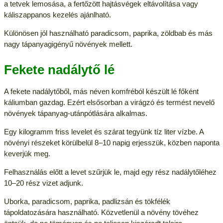
a tetvek lemosása, a fertőzött hajtásvégek eltávolítása vagy
káliszappanos kezelés ajánlható.
Különösen jól használható paradicsom, paprika, zöldbab és más
nagy tápanyagigényű növények mellett.
Fekete nadálytő lé
A fekete nadálytőből, más néven komfréból készült lé főként
káliumban gazdag. Ezért elsősorban a virágzó és termést nevelő
növények tápanyag-utánpótlására alkalmas.
Egy kilogramm friss levelet és szárat tegyünk tíz liter vízbe. A
növényi részeket körülbelül 8–10 napig erjesszük, közben naponta
keverjük meg.
Felhasználás előtt a levet szűrjük le, majd egy rész nadálytőléhez
10–20 rész vizet adjunk.
Uborka, paradicsom, paprika, padlizsán és tökfélék
tápoldatozására használható. Közvetlenül a növény tövéhez