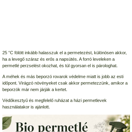
25 °C fölött inkább halasszuk el a permetezést, különösen akkor,
ha a levegő száraz és erős a napsütés. A forró leveleken a
permetlé perzselést okozhat, és túl gyorsan el is párologhat.
A méhek és más beporzó rovarok védelme miatt is jobb az esti
időpont. Virágzó növényeket csak akkor permetezzünk, amikor a
beporzók már nem járják a kertet.
Védőkesztyű és megfelelő ruházat a házi permetlevek
használatakor is ajánlott.