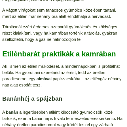
A vágott virágokat sem tanácsos gyümölcs közelében tartani,
mert az etilén már néhány óra alatt elindíthatja a hervadást.
Tárolásnál ezért érdemes szeparált gyümölcsös és zöldséges
részt kialakítani, vagy ha kamrában történik a tárolás, gyakran
szellőztetni, hogy a gáz ne halmozódjon fel.
Etilénbarát praktikák a kamrában
Aki ismeri az etilén működését, a mindennapokban is profitálhat
belőle. Ha gyorsítani szeretnéd az érést, tedd az éretlen
paradicsomot egy
almával
papírzacskóba – az etiléngáz néhány
nap alatt csodát tesz.
Banánhéj a spájzban
A
banán
a legerősebben etilént kibocsátó gyümölcsök közé
tartozik, ezért a banánhéj is kiváló természetes érésserkentő. Ha
néhány éretlen paradicsomot vagy körtét teszel egy zárható