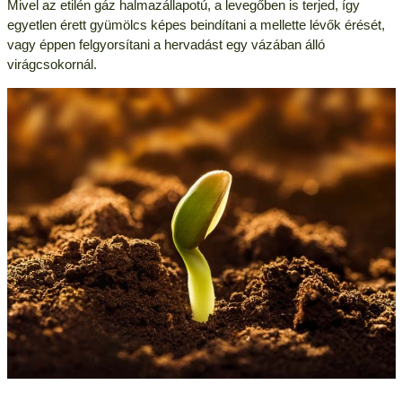
Mivel az etilén gáz halmazállapotú, a levegőben is terjed, így
egyetlen érett gyümölcs képes beindítani a mellette lévők érését,
vagy éppen felgyorsítani a hervadást egy vázában álló
virágcsokornál.