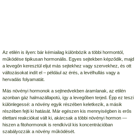
Az etilén is ilyen: bár kémiailag különbözik a többi hormontól,
működése tipikusan hormonális. Egyes sejtekben képződik, majd
a levegőn keresztül eljut más sejtekhez vagy szervekhez, és ott
változásokat indít el – például az érés, a levélhullás vagy a
hervadás folyamatát.
Más növényi hormonok a sejtnedvekben áramlanak, az etilén
azonban gáz halmazállapotú, így a levegőben terjed. Épp ez teszi
különlegessé: a növény egyik részében keletkezik, a másik
részében fejti ki hatását. Már egészen kis mennyiségben is erős
élettani reakciókat vált ki, akárcsak a többi növényi hormon —
hiszen a fitohormonok is rendkívül kis koncentrációban
szabályozzák a növény működését.