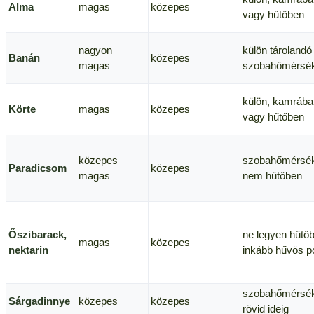
Alma
magas
közepes
vagy hűtőben
nagyon
külön tárolandó
Banán
közepes
magas
szobahőmérsék
külön, kamrába
Körte
magas
közepes
vagy hűtőben
közepes–
szobahőmérsék
Paradicsom
közepes
magas
nem hűtőben
Őszibarack,
ne legyen hűtőb
magas
közepes
nektarin
inkább hűvös p
szobahőmérsék
Sárgadinnye
közepes
közepes
rövid ideig