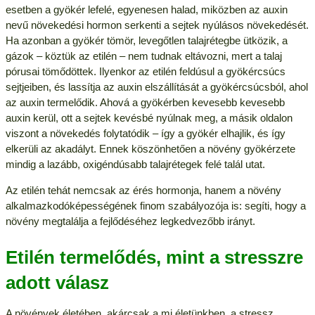
esetben a gyökér lefelé, egyenesen halad, miközben az auxin
nevű növekedési hormon serkenti a sejtek nyúlásos növekedését.
Ha azonban a gyökér tömör, levegőtlen talajrétegbe ütközik, a
gázok – köztük az etilén – nem tudnak eltávozni, mert a talaj
pórusai tömődöttek. Ilyenkor az etilén feldúsul a gyökércsúcs
sejtjeiben, és lassítja az auxin elszállítását a gyökércsúcsból, ahol
az auxin termelődik. Ahová a gyökérben kevesebb kevesebb
auxin kerül, ott a sejtek kevésbé nyúlnak meg, a másik oldalon
viszont a növekedés folytatódik – így a gyökér elhajlik, és így
elkerüli az akadályt. Ennek köszönhetően a növény gyökérzete
mindig a lazább, oxigéndúsabb talajrétegek felé talál utat.
Az etilén tehát nemcsak az érés hormonja, hanem a növény
alkalmazkodóképességének finom szabályozója is: segíti, hogy a
növény megtalálja a fejlődéséhez legkedvezőbb irányt.
Etilén termelődés, mint a stresszre
adott válasz
A növények életében, akárcsak a mi életünkben, a stressz