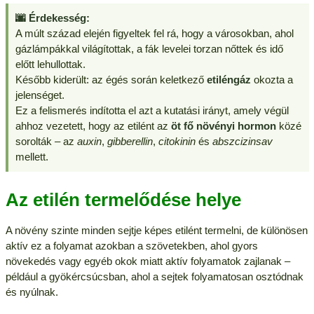
🌆 Érdekesség:
A múlt század elején figyeltek fel rá, hogy a városokban, ahol
gázlámpákkal világítottak, a fák levelei torzan nőttek és idő
előtt lehullottak.
Később kiderült: az égés során keletkező
etiléngáz
okozta a
jelenséget.
Ez a felismerés indította el azt a kutatási irányt, amely végül
ahhoz vezetett, hogy az etilént az
öt fő növényi hormon
közé
sorolták – az
auxin
,
gibberellin
,
citokinin
és
abszcizinsav
mellett.
Az etilén termelődése helye
A növény szinte minden sejtje képes etilént termelni, de különösen
aktív ez a folyamat azokban a szövetekben, ahol gyors
növekedés vagy egyéb okok miatt aktív folyamatok zajlanak –
például a gyökércsúcsban, ahol a sejtek folyamatosan osztódnak
és nyúlnak.