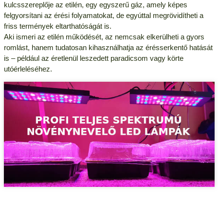
kulcsszereplője az etilén, egy egyszerű gáz, amely képes
felgyorsítani az érési folyamatokat, de egyúttal megrövidítheti a
friss termények eltarthatóságát is.
Aki ismeri az etilén működését, az nemcsak elkerülheti a gyors
romlást, hanem tudatosan kihasználhatja az érésserkentő hatását
is – például az éretlenül leszedett paradicsom vagy körte
utóérleléséhez.