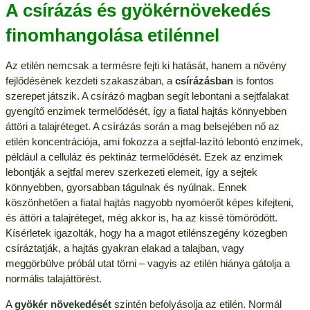
A csírázás és gyökérnövekedés
finomhangolása etilénnel
Az etilén nemcsak a termésre fejti ki hatását, hanem a növény
fejlődésének kezdeti szakaszában, a
csírázásban
is fontos
szerepet játszik. A csírázó magban segít lebontani a sejtfalakat
gyengítő enzimek termelődését, így a fiatal hajtás könnyebben
áttöri a talajréteget. A csírázás során a mag belsejében nő az
etilén koncentrációja, ami fokozza a sejtfal-lazító lebontó enzimek,
például a celluláz és pektináz termelődését. Ezek az enzimek
lebontják a sejtfal merev szerkezeti elemeit, így a sejtek
könnyebben, gyorsabban tágulnak és nyúlnak. Ennek
köszönhetően a fiatal hajtás nagyobb nyomóerőt képes kifejteni,
és áttöri a talajréteget, még akkor is, ha az kissé tömörödött.
Kísérletek igazolták, hogy ha a magot etilénszegény közegben
csíráztatják, a hajtás gyakran elakad a talajban, vagy
meggörbülve próbál utat törni – vagyis az etilén hiánya gátolja a
normális talajáttörést.
A
gyökér növekedését
szintén befolyásolja az etilén. Normál