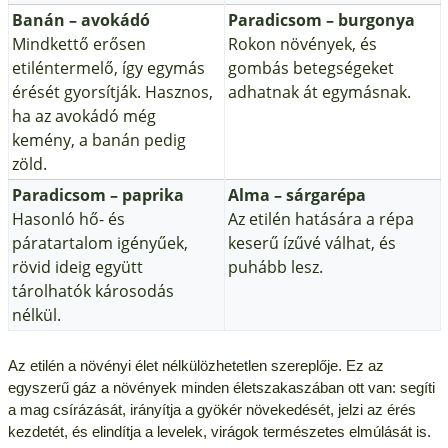
Banán – avokádó
Paradicsom – burgonya
Mindkettő erősen
Rokon növények, és
etiléntermelő, így egymás
gombás betegségeket
érését gyorsítják. Hasznos,
adhatnak át egymásnak.
ha az avokádó még
kemény, a banán pedig
zöld.
Paradicsom – paprika
Alma – sárgarépa
Hasonló hő- és
Az etilén hatására a répa
páratartalom igényűek,
keserű ízűvé válhat, és
rövid ideig együtt
puhább lesz.
tárolhatók károsodás
nélkül.
Az etilén a növényi élet nélkülözhetetlen szereplője. Ez az
egyszerű gáz a növények minden életszakaszában ott van: segíti
a mag csírázását, irányítja a gyökér növekedését, jelzi az érés
kezdetét, és elindítja a levelek, virágok természetes elmúlását is.