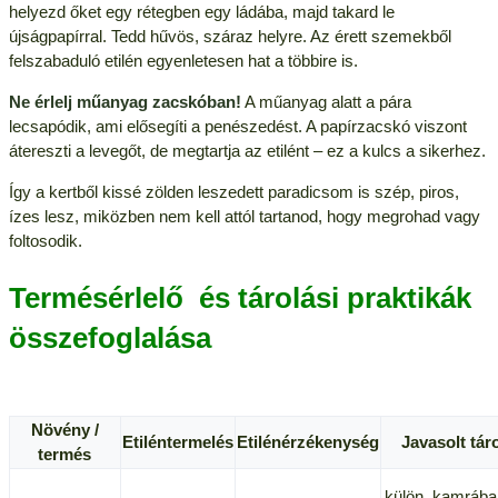
helyezd őket egy rétegben egy ládába, majd takard le
újságpapírral. Tedd hűvös, száraz helyre. Az érett szemekből
felszabaduló etilén egyenletesen hat a többire is.
Ne érlelj műanyag zacskóban!
A műanyag alatt a pára
lecsapódik, ami elősegíti a penészedést. A papírzacskó viszont
átereszti a levegőt, de megtartja az etilént – ez a kulcs a sikerhez.
Így a kertből kissé zölden leszedett paradicsom is szép, piros,
ízes lesz, miközben nem kell attól tartanod, hogy megrohad vagy
foltosodik.
Termésérlelő és tárolási praktikák
összefoglalása
Növény /
Etiléntermelés
Etilénérzékenység
Javasolt tár
termés
külön, kamrába