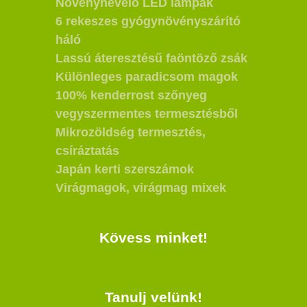
Növénynevelő LED lámpák
6 rekeszes gyógynövényszárító
háló
Lassú áteresztésű faöntöző zsák
Különleges paradicsom magok
100% kenderrost szőnyeg
vegyszermentes termesztésből
Mikrozöldség termesztés,
csíráztatás
Japán kerti szerszámok
Virágmagok, virágmag mixek
Kövess minket!
Tanulj velünk!