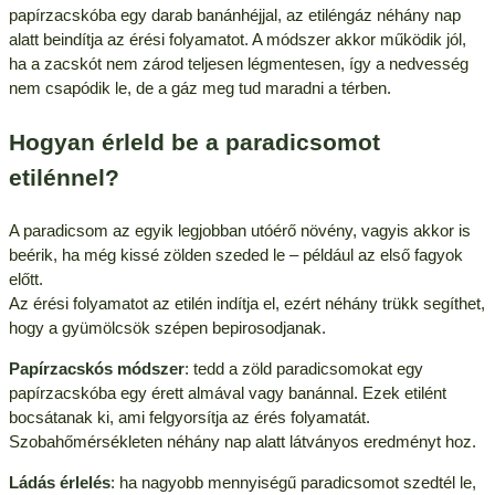
papírzacskóba egy darab banánhéjjal, az etiléngáz néhány nap
alatt beindítja az érési folyamatot. A módszer akkor működik jól,
ha a zacskót nem zárod teljesen légmentesen, így a nedvesség
nem csapódik le, de a gáz meg tud maradni a térben.
Hogyan érleld be a paradicsomot
etilénnel?
A paradicsom az egyik legjobban utóérő növény, vagyis akkor is
beérik, ha még kissé zölden szeded le – például az első fagyok
előtt.
Az érési folyamatot az etilén indítja el, ezért néhány trükk segíthet,
hogy a gyümölcsök szépen bepirosodjanak.
Papírzacskós módszer
: tedd a zöld paradicsomokat egy
papírzacskóba egy érett almával vagy banánnal. Ezek etilént
bocsátanak ki, ami felgyorsítja az érés folyamatát.
Szobahőmérsékleten néhány nap alatt látványos eredményt hoz.
Ládás érlelés
: ha nagyobb mennyiségű paradicsomot szedtél le,