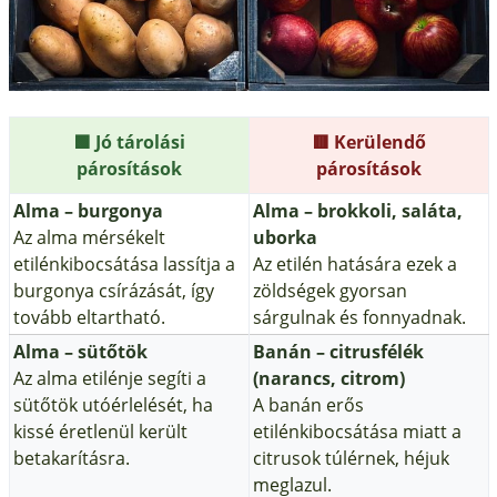
🟩 Jó tárolási
🟥 Kerülendő
párosítások
párosítások
Alma – burgonya
Alma – brokkoli, saláta,
Az alma mérsékelt
uborka
etilénkibocsátása lassítja a
Az etilén hatására ezek a
burgonya csírázását, így
zöldségek gyorsan
tovább eltartható.
sárgulnak és fonnyadnak.
Alma – sütőtök
Banán – citrusfélék
Az alma etilénje segíti a
(narancs, citrom)
sütőtök utóérlelését, ha
A banán erős
kissé éretlenül került
etilénkibocsátása miatt a
betakarításra.
citrusok túlérnek, héjuk
meglazul.