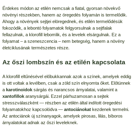
Érdekes módon az etilén nemcsak a fiatal, gyorsan növekvő
növényi részekben, hanem az öregedés folyamán is termelődik.
Ahogy a növények sejtjei elöregednek, és etilén termelődésük
fokozódik, a lebontó folyamatok felgyorsulnak a sejtfalak
fellazulnak, a klorofill lebomlik, és a levelek elsárgulnak. Ez a
folyamat – a szeneszcencia – nem betegség, hanem a növény
életciklusának természetes része.
Az őszi lombszín és az etilén kapcsolata
A klorofill eltűnésével előbukkannak azok a színek, amelyek eddig
is ott voltak a levélben, csak a zöld szín elnyomta őket. Előtünnek
a
karotinoidok
sárgás és narancsos árnyalatai, valamint a
xantofillok
aranysárgái. Ezzel párhuzamosan a sejtek
stresszválaszként — részben az etilén által indított öregedési
folyamatokhoz kapcsolódva —
antociánokat
kezdenek termelni.
Az antociánok új színanyagok, amelyek pirosas, lilás, bíboros
árnyalatokat adnak az őszi leveleknek.