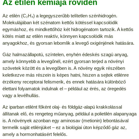
Az etilén kémiája röviden
Az etilén (C₂H₄) a legegyszerűbb telítetlen szénhidrogén.
Molekulájában két szénatom kettős kötéssel kapcsolódik
egymáshoz, és mindkettőhöz két hidrogénatom tartozik. A kettős
kötés miatt az etilén reaktív, könnyen kapcsolódik más
anyagokhoz, és gyorsan lebomlik a levegő oxigénjének hatására.
Gáz halmazállapotú, színtelen, enyhén édeskés szagú anyag,
amely könnyebb a levegőnél, ezért gyorsan terjed a növényi
szövetek között és a levegőben is. A növény egyik részében
keletkezve más részein is képes hatni, hiszen a sejtek etilénre
érzékeny receptorai felismerik, és ennek hatására különböző
élettani folyamatok indulnak el – például az érés, az öregedés
vagy a levélhullás.
Az iparban etilént főként olaj- és földgáz-alapú krakkolással
állítanak elő, és rengeteg műanyag, például a polietilén alapanyaga
is. A növények azonban egy aminosav (metionin) lebontásával
termelik saját etilénjüket – ez a biológiai úton képződő gáz az,
amely a hormonhatásért felelős.