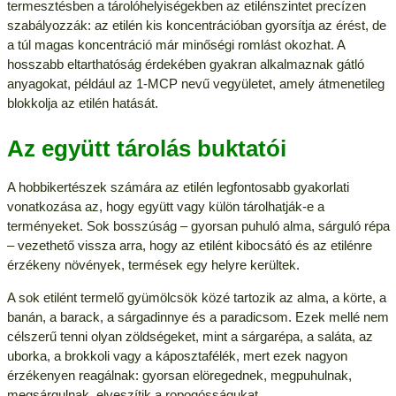
termesztésben a tárolóhelyiségekben az etilénszintet precízen
szabályozzák: az etilén kis koncentrációban gyorsítja az érést, de
a túl magas koncentráció már minőségi romlást okozhat. A
hosszabb eltarthatóság érdekében gyakran alkalmaznak gátló
anyagokat, például az 1-MCP nevű vegyületet, amely átmenetileg
blokkolja az etilén hatását.
Az együtt tárolás buktatói
A hobbikertészek számára az etilén legfontosabb gyakorlati
vonatkozása az, hogy együtt vagy külön tárolhatják-e a
terményeket. Sok bosszúság – gyorsan puhuló alma, sárguló répa
– vezethető vissza arra, hogy az etilént kibocsátó és az etilénre
érzékeny növények, termések egy helyre kerültek.
A sok etilént termelő gyümölcsök közé tartozik az alma, a körte, a
banán, a barack, a sárgadinnye és a paradicsom. Ezek mellé nem
célszerű tenni olyan zöldségeket, mint a sárgarépa, a saláta, az
uborka, a brokkoli vagy a káposztafélék, mert ezek nagyon
érzékenyen reagálnak: gyorsan elöregednek, megpuhulnak,
megsárgulnak, elveszítik a ropogósságukat.