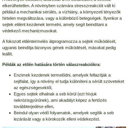
elkerülhetetlen. A növényben számára stresszreakciót vált ki
például a mechanikai sérülés, a vízhiány, a környezeti tényezők
hirtelen megváltozása, vagy a különböző betegségek. Ilyenkor a
sejtek etilént kezdenek termelni, amely segít beindítani a
védekező mechanizmusokat.
A fokozott etiléntermelés átprogramozza a sejtek működését,
ugyanis beindítja bizonyos gének működését, másokat pedig
leállít.
Példák az etilén hatására történ válaszreakciókra:
Enzimek kezdenek termelődni, amelyek fellazítják a
sejtfalat, így a növény el tudja különíteni a sérült szöveteket
az egészségesektől,
Egyes sejtek elhalnak a seb körül (ezt hívjuk
nekrózisgyűrűnek), ami akadályt képez a fertőzés
továbbterjedése ellen,
Beindul olyan védő folyamatok, amelyek segítik a seb
lezárását vagy a kórokozók elleni védekezést.