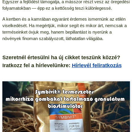
Egyszer a fejlődést támogatja, a másszor részt vesz az öregedési
folyamatokban — épp ez a kettősség teszi különlegessé.
A kertben és a kamrában egyaránt érdemes ismernünk az etilén
viselkedését. Ha megértjük, mikor segít és mikor árt, nemcsak a
terméseinket óvjuk meg, hanem bepillantást is nyerünk a
növények finoman szabályozott, láthatatlan világába.
Szeretnél értesülni ha új cikket teszünk közzé?
Iratkozz fel a hírlevelünkre:
Hírlevél feliratkozás