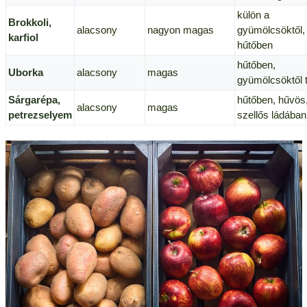
külön a
Brokkoli,
alacsony
nagyon magas
gyümölcsöktől,
karfiol
hűtőben
hűtőben,
Uborka
alacsony
magas
gyümölcsöktől 
Sárgarépa,
hűtőben, hűvös
alacsony
magas
petrezselyem
szellős ládában