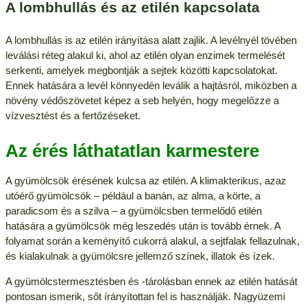
A lombhullás és az etilén kapcsolata
A lombhullás is az etilén irányítása alatt zajlik. A levélnyél tövében
leválási réteg alakul ki, ahol az etilén olyan enzimek termelését
serkenti, amelyek megbontják a sejtek közötti kapcsolatokat.
Ennek hatására a levél könnyedén leválik a hajtásról, miközben a
növény védőszövetet képez a seb helyén, hogy megelőzze a
vízvesztést és a fertőzéseket.
Az érés láthatatlan karmestere
A gyümölcsök érésének kulcsa az etilén. A klimakterikus, azaz
utóérő gyümölcsök – például a banán, az alma, a körte, a
paradicsom és a szilva – a gyümölcsben termelődő etilén
hatására a gyümölcsök még leszedés után is tovább érnek. A
folyamat során a keményítő cukorrá alakul, a sejtfalak fellazulnak,
és kialakulnak a gyümölcsre jellemző színek, illatok és ízek.
A gyümölcstermesztésben és -tárolásban ennek az etilén hatását
pontosan ismerik, sőt írányítottan fel is használják. Nagyüzemi