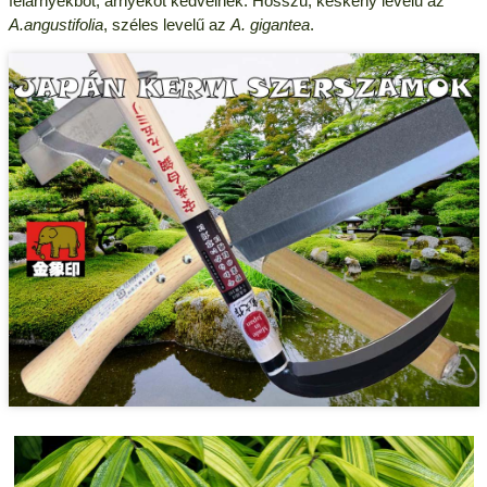
félárnyékbot, árnyékot kedvelnek. Hosszú, keskeny levelű az
A.angustifolia
, széles levelű az
A. gigantea
.