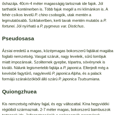
őshazája. 40cm-4 méter magasságig tartoznak ide fajok. Jól
tarthatók konténerben is. Több fajuk megél a mi klímánkon is. A
fehér csíkos levelű
P. chino
csobogók, utak mentén a
legmutatósabb. Sziklakertben, kerti tavak mentén mutatós a
P.
fortunei
. Jól nyírható a
P. pygmeus var. Distichus
.
Pseudosasa
Ázsiai eredetű a magas, középmagas bokorszerű fajtákat magába
foglaló nemzetség. Vasgat száruk, nagy leveleik, sűrű lombjuk
miatt impozánsak. Szoliternek gyepbe, tópartra, sövénynek is
kiváló. Nálunk legismertebb fajtája a
P. japonica
. Elterjedt még a
kevésbé fagytűrő, nagylevelű
P. japonica Alpha
, és a palack
formájú száraközökből álló szárú
P. japonica Tsutsumiana
.
Quiongzhuea
Kis nemzetség néhány fajjal, és egy változattal. Kína hegyvidéki
régióiból származnak. 2-7 méter magas, bokorszerű bambuszok