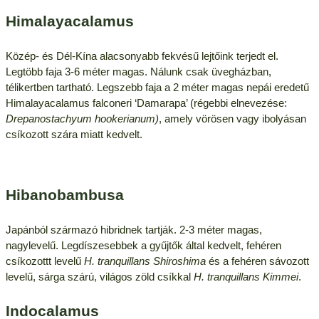
Himalayacalamus
Közép- és Dél-Kína alacsonyabb fekvésű lejtőink terjedt el.
Legtöbb faja 3-6 méter magas. Nálunk csak üvegházban,
télikertben tartható. Legszebb faja a 2 méter magas nepái eredetű
Himalayacalamus falconeri ‘Damarapa’ (régebbi elnevezése:
Drepanostachyum hookerianum)
, amely vörösen vagy ibolyásan
csíkozott szára miatt kedvelt.
Hibanobambusa
Japánból származó hibridnek tartják. 2-3 méter magas,
nagylevelű. Legdíszesebbek a gyűjtők által kedvelt, fehéren
csíkozottt levelű
H. tranquillans Shiroshima
és a fehéren sávozott
levelű, sárga szárú, világos zöld csíkkal
H. tranquillans Kimmei
.
Indocalamus