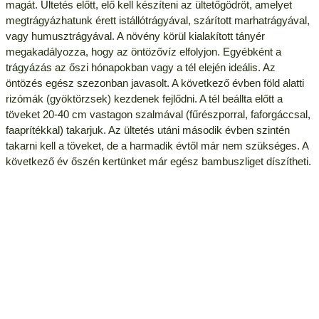
magát. Ültetés előtt, elő kell készíteni az ültetőgödröt, amelyet
megtrágyázhatunk érett istállótrágyával, szárított marhatrágyával,
vagy humusztrágyával. A növény körül kialakított tányér
megakadályozza, hogy az öntözővíz elfolyjon. Egyébként a
trágyázás az őszi hónapokban vagy a tél elején ideális. Az
öntözés egész szezonban javasolt. A következő évben föld alatti
rizómák (gyöktörzsek) kezdenek fejlődni. A tél beállta előtt a
töveket 20-40 cm vastagon szalmával (fűrészporral, faforgáccsal,
faaprítékkal) takarjuk. Az ültetés utáni második évben szintén
takarni kell a töveket, de a harmadik évtől már nem szükséges. A
következő év őszén kertünket már egész bambuszliget díszítheti.