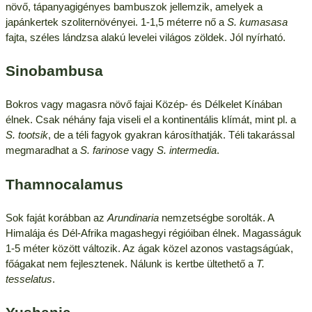
növő, tápanyagigényes bambuszok jellemzik, amelyek a
japánkertek szoliternövényei. 1-1,5 méterre nő a
S. kumasasa
fajta, széles lándzsa alakú levelei világos zöldek. Jól nyírható.
Sinobambusa
Bokros vagy magasra növő fajai Közép- és Délkelet Kínában
élnek. Csak néhány faja viseli el a kontinentális klímát, mint pl. a
S. tootsik
, de a téli fagyok gyakran károsíthatják. Téli takarással
megmaradhat a
S. farinose
vagy
S. intermedia
.
Thamnocalamus
Sok faját korábban az
Arundinaria
nemzetségbe sorolták. A
Himalája és Dél-Afrika magashegyi régióiban élnek. Magasságuk
1-5 méter között változik. Az ágak közel azonos vastagságúak,
főágakat nem fejlesztenek. Nálunk is kertbe ültethető a
T.
tesselatus
.