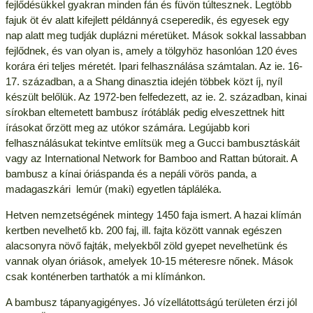
fejlődésükkel gyakran minden fán és füvön túltesznek. Legtöbb
fajuk öt év alatt kifejlett példánnyá cseperedik, és egyesek egy
nap alatt meg tudják duplázni méretüket. Mások sokkal lassabban
fejlődnek, és van olyan is, amely a tölgyhöz hasonlóan 120 éves
korára éri teljes méretét. Ipari felhasználása számtalan. Az ie. 16-
17. században, a a Shang dinasztia idején többek közt íj, nyíl
készült belőlük. Az 1972-ben felfedezett, az ie. 2. században, kinai
sírokban eltemetett bambusz írótáblák pedig elveszettnek hitt
írásokat őrzött meg az utókor számára. Legújabb kori
felhasználásukat tekintve említsük meg a Gucci bambusztáskáit
vagy az International Network for Bamboo and Rattan bútorait. A
bambusz a kínai óriáspanda és a nepáli vörös panda, a
madagaszkári lemúr (maki) egyetlen tápláléka.
Hetven nemzetségének mintegy 1450 faja ismert. A hazai klímán
kertben nevelhető kb. 200 faj, ill. fajta között vannak egészen
alacsonyra növő fajták, melyekből zöld gyepet nevelhetünk és
vannak olyan óriások, amelyek 10-15 méteresre nőnek. Mások
csak konténerben tarthatók a mi klímánkon.
A bambusz tápanyagigényes. Jó vízellátottságú területen érzi jól