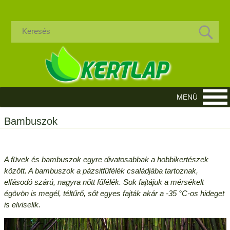
Bambuszok
A füvek és bambuszok egyre divatosabbak a hobbikertészek
között. A bambuszok a pázsitfűfélék családjába tartoznak,
elfásodó szárú, nagyra nőtt fűfélék. Sok fajtájuk a mérsékelt
égövön is megél, téltűrő, sőt egyes fajták akár a -35 °C-os hideget
is elviselik.