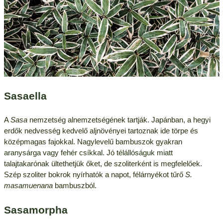
Sasaella
A
Sasa
nemzetség alnemzetségének tartják. Japánban, a hegyi
erdők nedvesség kedvelő aljnövényei tartoznak ide törpe és
középmagas fajokkal. Nagylevelű bambuszok gyakran
aranysárga vagy fehér csíkkal. Jó télállóságuk miatt
talajtakarónak ültethetjük őket, de szoliterként is megfelelőek.
Szép szoliter bokrok nyírhatók a napot, félárnyékot tűrő
S.
masamuenana
bambuszból.
Sasamorpha