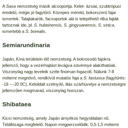
A
Sasa
nemzetség másik alcsoportja. Kelet- ázsiai, szubtrópusi
eredetű, mégis jó fagytűrő. Közepes méretű, bokorszerű fajai
ismertek. Talajtakarók, facsoportok alá is telepíthető ritka fajták
tartoznak ide, pl.
S. hubeinensis, S. gingyuanensis, S. sinica
,
ismertebb a
S. borealis
.
Semiarundinaria
Japán, Kína területein élő nemzetség. A bokrosodó fajokra
jellemző, hogy a vezérhajtást levágva sövénnyé alakíthatóak.
Viszonylag nagy leveleik széle finoman fogazott. Nálunk 7-8
méterre megnövő, rendkívül mutatós faja a
S. fastuosa
(fagytűrés:
-18 – -20 0C). Kétoldalt szétnyíló, lilás szárhüvelye a nemzetségre
jellemzően megmarad, viszonylag hosszan.
Shibataea
Kicsi nemzetség, amely Japán árnyékos hegyoldalain nő.
Télállósága megfelelő. Napon megperzselődik. 0,5-1,5 méterre