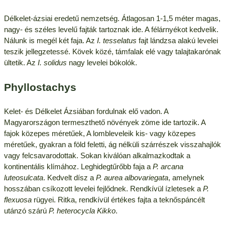
Délkelet-ázsiai eredetű nemzetség. Átlagosan 1-1,5 méter magas,
nagy- és széles levelű fajták tartoznak ide. A félárnyékot kedvelik.
Nálunk is megél két faja. Az
I. tesselatus
fajt lándzsa alakú levelei
teszik jellegzetessé. Kövek közé, támfalak elé vagy talajtakarónak
ültetik. Az
I. solidus
nagy levelei bókolók.
Phyllostachys
Kelet- és Délkelet Ázsiában fordulnak elő vadon. A
Magyarországon termeszthető növények zöme ide tartozik. A
fajok közepes méretűek, A lombleveleik kis- vagy közepes
méretűek, gyakran a föld feletti, ág nélküli szárrészek visszahajlók
vagy felcsavarodottak. Sokan kiválóan alkalmazkodtak a
kontinentális klímához. Leghidegtűrőbb faja a
P. arcana
luteosulcata
. Kedvelt dísz a
P. aurea albovariegata
, amelynek
hosszában csíkozott levelei fejlődnek. Rendkívül ízletesek a
P.
flexuosa
rügyei. Ritka, rendkívül értékes fajta a teknőspáncélt
utánzó szárú
P. heterocycla Kikko
.