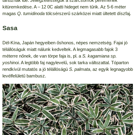
tartoznak ide. Jellegzetességük a szárcsomók peremének
kitüremkedése. A – 12 0C alatti hideget nem tűrik. Az 5-6 méter
magas
Q. tumidinoda
tölcsérszerű szárközei miatt ültetett díszfaj.
Sasa
Dél-Kína, Japán hegyeiben őshonos, népes nemzetség. Fajai jó
télállóságuk miatt nálunk kedveltek. A legmagasabb fajok 3
méterre nőnek, de van törpe faja is, pl. a
S. kagamiana sp.
yoshinoi
. A legtöbb faj nagylevelű, sok tarka változattal. Tóparton
rendkívül mutatós a jó télállóságú
S. palmata
, az egyik legnagyobb
levélfelületű bambusz.