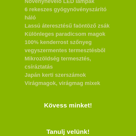
Növénynevelő LED lámpák
6 rekeszes gyógynövényszárító
háló
Lassú áteresztésű faöntöző zsák
Különleges paradicsom magok
100% kenderrost szőnyeg
vegyszermentes termesztésből
Mikrozöldség termesztés,
csíráztatás
Japán kerti szerszámok
Virágmagok, virágmag mixek
Kövess minket!
Tanulj velünk!