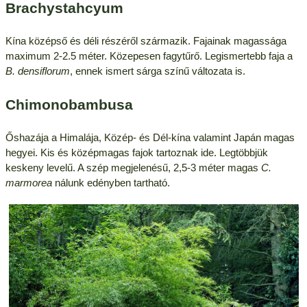
Brachystahcyum
Kína középső és déli részéről származik. Fajainak magassága
maximum 2-2.5 méter. Közepesen fagytűrő. Legismertebb faja a
B. densiflorum
, ennek ismert sárga színű változata is.
Chimonobambusa
Őshazája a Himalája, Közép- és Dél-kína valamint Japán magas
hegyei. Kis és középmagas fajok tartoznak ide. Legtöbbjük
keskeny levelű. A szép megjelenésű, 2,5-3 méter magas
C.
marmorea
nálunk edényben tartható.