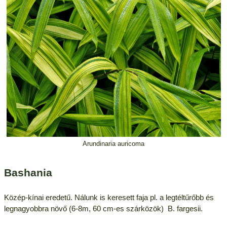
Arundinaria auricoma
Bashania
Közép-kínai eredetű. Nálunk is keresett faja pl. a legtéltűrőbb és
legnagyobbra növő (6-8m, 60 cm-es szárközök) B. fargesii.