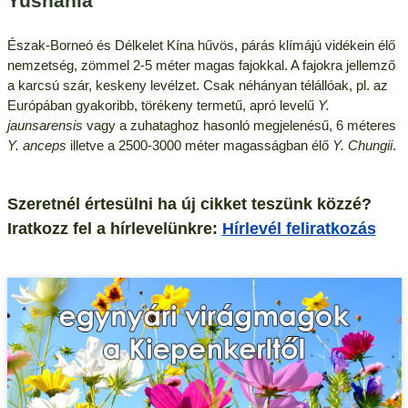
Yushania
Észak-Borneó és Délkelet Kína hűvös, párás klímájú vidékein élő
nemzetség, zömmel 2-5 méter magas fajokkal. A fajokra jellemző
a karcsú szár, keskeny levélzet. Csak néhányan télállóak, pl. az
Európában gyakoribb, törékeny termetű, apró levelű
Y.
jaunsarensis
vagy a zuhataghoz hasonló megjelenésű, 6 méteres
Y. anceps
illetve a 2500-3000 méter magasságban élő
Y. Chungii
.
Szeretnél értesülni ha új cikket teszünk közzé?
Iratkozz fel a hírlevelünkre:
Hírlevél feliratkozás