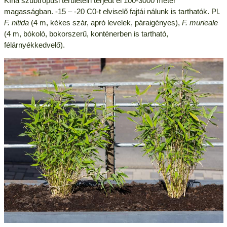
Kína szubtrópusi területein terjedt el 100-3000 méter
magasságban. -15 – -20 C0-t elviselő fajtái nálunk is tarthatók. Pl.
F. nitida
(4 m, kékes szár, apró levelek, páraigényes),
F. murieale
(4 m, bókoló, bokorszerű, konténerben is tartható,
félárnyékkedvelő).