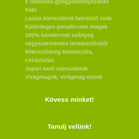
6 rekeszes gyógynövényszárító
háló
Lassú áteresztésű faöntöző zsák
Különleges paradicsom magok
100% kenderrost szőnyeg
vegyszermentes termesztésből
Mikrozöldség termesztés,
csíráztatás
Japán kerti szerszámok
Virágmagok, virágmag mixek
Kövess minket!
Tanulj velünk!