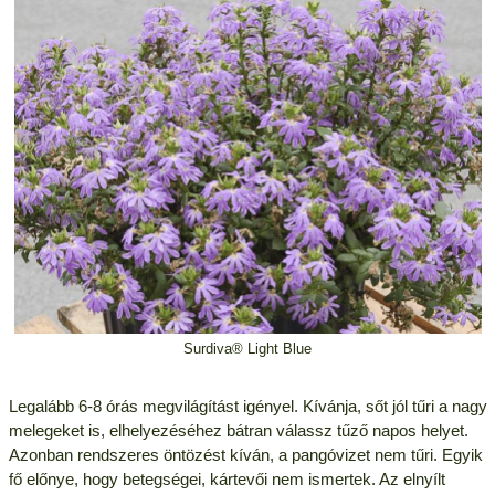
Surdiva® Light Blue
Legalább 6-8 órás megvilágítást igényel. Kívánja, sőt jól tűri a nagy
melegeket is, elhelyezéséhez bátran válassz tűző napos helyet.
Azonban rendszeres öntözést kíván, a pangóvizet nem tűri. Egyik
fő előnye, hogy betegségei, kártevői nem ismertek. Az elnyílt