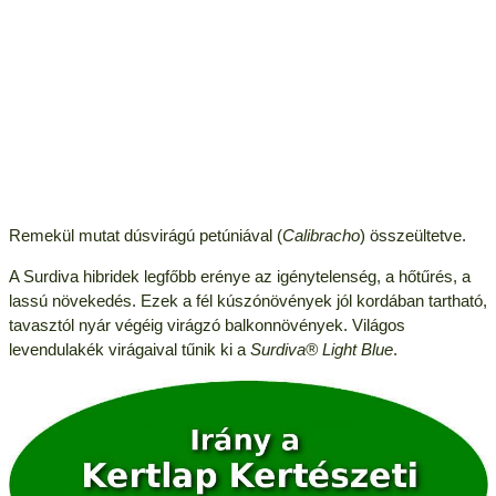
Remekül mutat dúsvirágú petúniával (
Calibracho
) összeültetve.
A Surdiva hibridek legfőbb erénye az igénytelenség, a hőtűrés, a
lassú növekedés. Ezek a fél kúszónövények jól kordában tartható,
tavasztól nyár végéig virágzó balkonnövények. Világos
levendulakék virágaival tűnik ki a
Surdiva® Light Blue
.