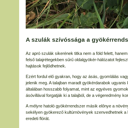
A szulák szívóssága a gyökérrends
Az apró szulák sikerének titka nem a föld felett, hane
felső talajrétegekben sűrű oldalgyökér-hálózatot fejl
hajtások fejlődhetnek.
Ezért fordul elő gyakran, hogy az ásás, gyomlálás vag
jelenik meg. A talajban maradt gyökérdarabok ugyanis 
általában hosszabb folyamat, mint az egyéves gyomok 
ásóvillával forgatják ki a talajból, de a végeredmény ko
A mélyre hatoló gyökérrendszer másik előnye a növén
sekélyen gyökerező kultúrnövények szenvedhetnek a h
eredeti flórát.