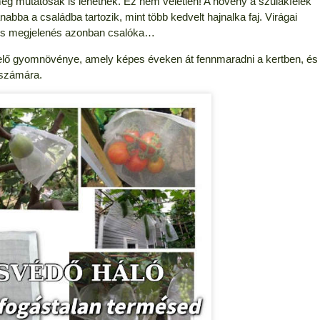
még mutatósak is lehetnek. Ez nem véletlen! A növény a szulákfélék
abba a családba tartozik, mint több kedvelt hajnalka faj. Virágai
ves megjelenés azonban csalóka…
velő gyomnövénye, amely képes éveken át fennmaradni a kertben, és
 számára.