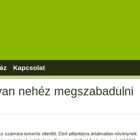
áz
Kapcsolat
lyan nehéz megszabadulni
sz számára ismerős ellenfél. Első pillantásra ártalmatlan növénynek