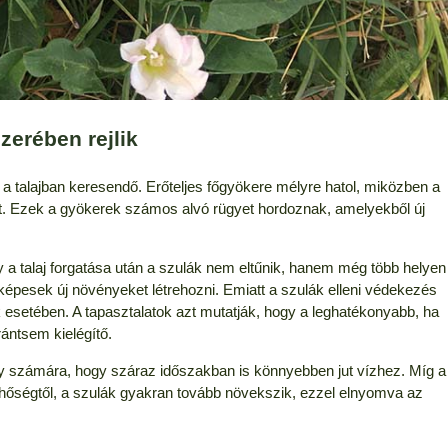
zerében rejlik
m a talajban keresendő. Erőteljes főgyökere mélyre hatol, miközben a
eszt. Ezek a gyökerek számos alvó rügyet hordoznak, amelyekből új
y a talaj forgatása után a szulák nem eltűnik, hanem még több helyen
képesek új növényeket létrehozni. Emiatt a szulák elleni védekezés
esetében. A tapasztalatok azt mutatják, hogy a leghatékonyabb, ha
rántsem kielégítő.
y számára, hogy száraz időszakban is könnyebben jut vízhez. Míg a
őségtől, a szulák gyakran tovább növekszik, ezzel elnyomva az