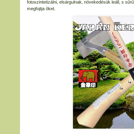
fotoszintetizálni, elsárgulnak, növekedésük leáll, s sűr
megfojtja őket.