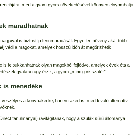
kurenciájára, mert a gyom gyors növekedésével könnyen elnyomhatja
sek maradhatnak
agjaival is biztosítja fennmaradását. Egyetlen növény akár több
éj védi a magokat, amelyek hosszú időn át megőrizhetik
re is felbukkanhatnak olyan magokból fejlődve, amelyek évek óta a
rtészek gyakran úgy érzik, a gyom „mindig visszatér”.
k is menedéke
t veszélyes a konyhakertre, hanem azért is, mert kiváló alternatív
evőknek.
rect tanulmányai) rávilágítanak, hogy a szulák sűrű állománya