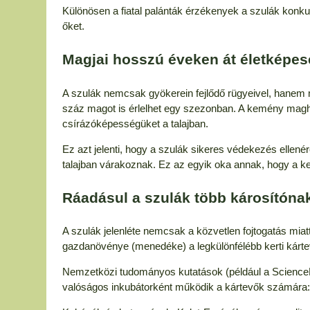
Különösen a fiatal palánták érzékenyek a szulák kon
őket.
Magjai hosszú éveken át életképe
A szulák nemcsak gyökerein fejlődő rügyeivel, hanem m
száz magot is érlelhet egy szezonban. A kemény magh
csírázóképességüket a talajban.
Ez azt jelenti, hogy a szulák sikeres védekezés ellené
talajban várakoznak. Ez az egyik oka annak, hogy a ke
Ráadásul a szulák több károsítóna
A szulák jelenléte nemcsak a közvetlen fojtogatás miat
gazdanövénye (menedéke) a legkülönfélébb kerti kárt
Nemzetközi tudományos kutatások (például a ScienceDi
valóságos inkubátorként működik a kártevők számára: