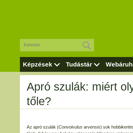
Képzések
Tudástár
Webáruh
Apró szulák: miért o
tőle?
Az apró szulák (
Convolvulus arvensis
) sok hobbikerté