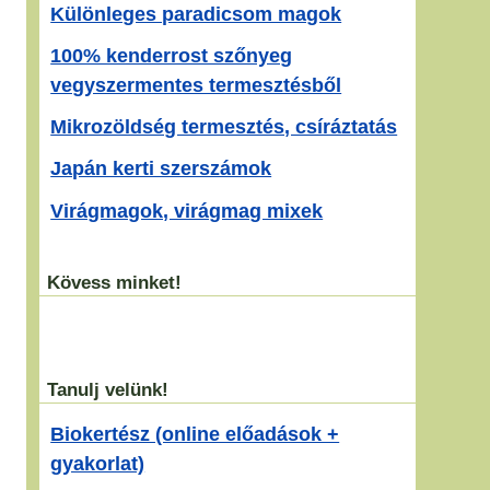
Különleges paradicsom magok
100% kenderrost szőnyeg
vegyszermentes termesztésből
Mikrozöldség termesztés, csíráztatás
Japán kerti szerszámok
Virágmagok, virágmag mixek
Kövess minket!
Tanulj velünk!
Biokertész (online előadások +
gyakorlat)