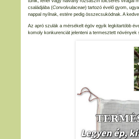
tűnik, fehér vagy halvány rózsaszín tölcséres virágai 
családjába (
Convolvulaceae
) tartozó évelő gyom, ugyan
nappal nyílnak, estére pedig összecsukódnak. A ked
Az apró szulák a mérsékelt égöv egyik legkitartóbb é
komoly konkurenciát jelenteni a termesztett növények