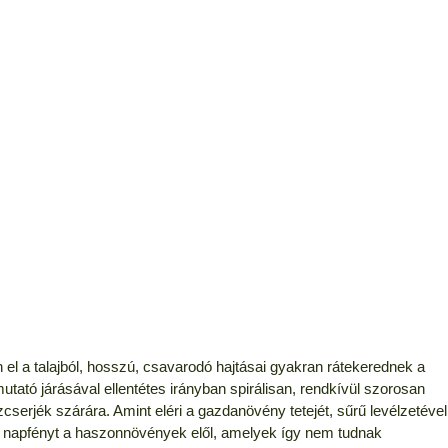
el a talajból, hosszú, csavarodó hajtásai gyakran rátekerednek a
tató járásával ellentétes irányban spirálisan, rendkívül szorosan
serjék szárára. Amint eléri a gazdanövény tetejét, sűrű levélzetével
a a napfényt a haszonnövények elől, amelyek így nem tudnak