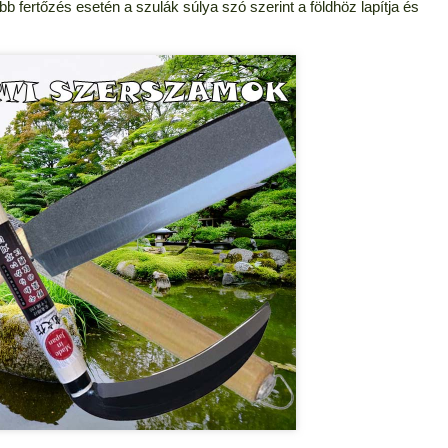
űbb fertőzés esetén a szulák súlya szó szerint a földhöz lapítja és