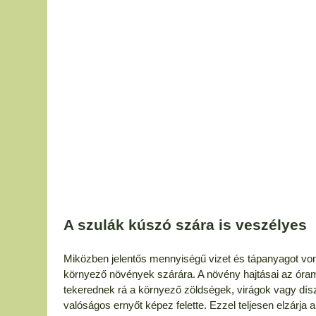
A szulák kúszó szára is veszélyes
Miközben jelentős mennyiségű vizet és tápanyagot von 
környező növények szárára. A növény hajtásai az óramu
tekerednek rá a környező zöldségek, virágok vagy díszc
valóságos ernyőt képez felette. Ezzel teljesen elzárj