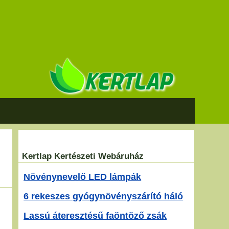
Kertlap Kertészeti Webáruház
Növénynevelő LED lámpák
6 rekeszes gyógynövényszárító háló
Lassú áteresztésű faöntöző zsák