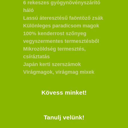
6 rekeszes gyógynövényszárító
háló
Lassú áteresztésű faöntöző zsák
Különleges paradicsom magok
100% kenderrost szőnyeg
vegyszermentes termesztésből
Mikrozöldség termesztés,
csíráztatás
Japán kerti szerszámok
Virágmagok, virágmag mixek
Kövess minket!
Tanulj velünk!