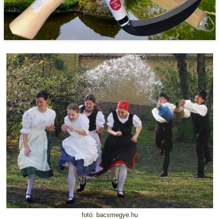
fotó: bacsmegye.hu