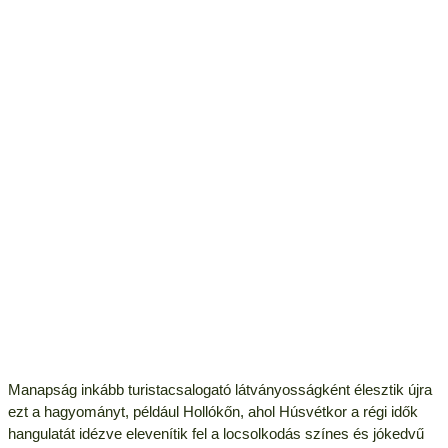
Manapság inkább turistacsalogató látványosságként élesztik újra
ezt a hagyományt, például Hollókőn, ahol Húsvétkor a régi idők
hangulatát idézve elevenítik fel a locsolkodás színes és jókedvű