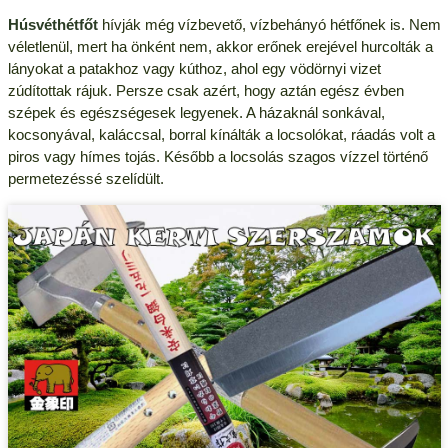
Húsvéthétfőt
hívják még vízbevető, vízbehányó hétfőnek is. Nem
véletlenül, mert ha önként nem, akkor erőnek erejével hurcolták a
lányokat a patakhoz vagy kúthoz, ahol egy vödörnyi vizet
zúdítottak rájuk. Persze csak azért, hogy aztán egész évben
szépek és egészségesek legyenek. A házaknál sonkával,
kocsonyával, kaláccsal, borral kínálták a locsolókat, ráadás volt a
piros vagy hímes tojás. Később a locsolás szagos vízzel történő
permetezéssé szelídült.