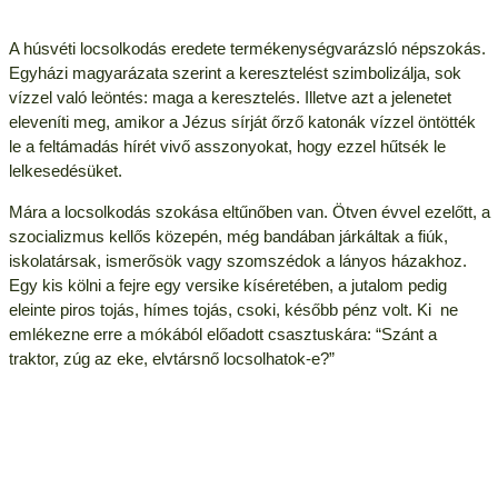
A húsvéti locsolkodás eredete termékenységvarázsló népszokás.
Egyházi magyarázata szerint a keresztelést szimbolizálja, sok
vízzel való leöntés: maga a keresztelés. Illetve azt a jelenetet
eleveníti meg, amikor a Jézus sírját őrző katonák vízzel öntötték
le a feltámadás hírét vivő asszonyokat, hogy ezzel hűtsék le
lelkesedésüket.
Mára a locsolkodás szokása eltűnőben van. Ötven évvel ezelőtt, a
szocializmus kellős közepén, még bandában járkáltak a fiúk,
iskolatársak, ismerősök vagy szomszédok a lányos házakhoz.
Egy kis kölni a fejre egy versike kíséretében, a jutalom pedig
eleinte piros tojás, hímes tojás, csoki, később pénz volt. Ki ne
emlékezne erre a mókából előadott csasztuskára: “Szánt a
traktor, zúg az eke, elvtársnő locsolhatok-e?”