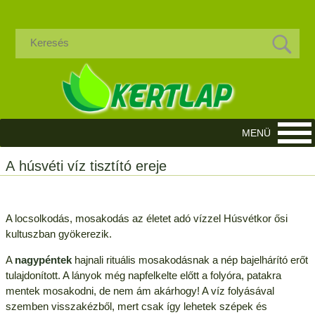
A húsvéti víz tisztító ereje
A locsolkodás, mosakodás az életet adó vízzel Húsvétkor ősi
kultuszban gyökerezik.
A
nagypéntek
hajnali rituális mosakodásnak a nép bajelhárító erőt
tulajdonított. A lányok még napfelkelte előtt a folyóra, patakra
mentek mosakodni, de nem ám akárhogy! A víz folyásával
szemben visszakézből, mert csak így lehetek szépek és