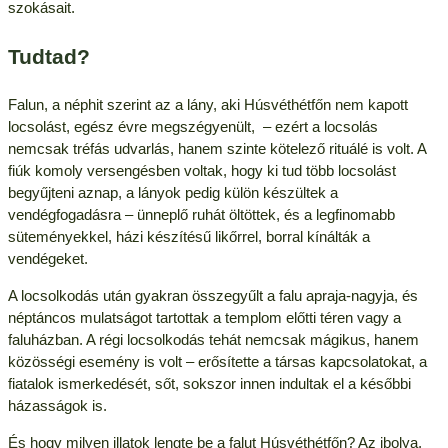
szokásait.
Tudtad?
Falun, a néphit szerint az a lány, aki Húsvéthétfőn nem kapott
locsolást, egész évre megszégyenült, – ezért a locsolás
nemcsak tréfás udvarlás, hanem szinte kötelező rituálé is volt. A
fiúk komoly versengésben voltak, hogy ki tud több locsolást
begyűjteni aznap, a lányok pedig külön készültek a
vendégfogadásra – ünneplő ruhát öltöttek, és a legfinomabb
süteményekkel, házi készítésű likőrrel, borral kínálták a
vendégeket.
A locsolkodás után gyakran összegyűlt a falu apraja-nagyja, és
néptáncos mulatságot tartottak a templom előtti téren vagy a
faluházban. A régi locsolkodás tehát nemcsak mágikus, hanem
közösségi esemény is volt – erősítette a társas kapcsolatokat, a
fiatalok ismerkedését, sőt, sokszor innen indultak el a későbbi
házasságok is.
És hogy milyen illatok lengte be a falut Húsvéthétfőn? Az ibolya,