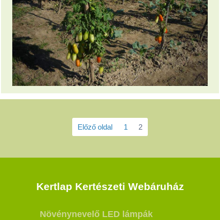
Előző oldal
1
2
Kertlap Kertészeti Webáruház
Növénynevelő LED lámpák