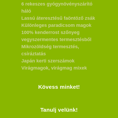
6 rekeszes gyógynövényszárító
háló
Lassú áteresztésű faöntöző zsák
Különleges paradicsom magok
100% kenderrost szőnyeg
vegyszermentes termesztésből
Mikrozöldség termesztés,
csíráztatás
Japán kerti szerszámok
Virágmagok, virágmag mixek
Kövess minket!
Tanulj velünk!