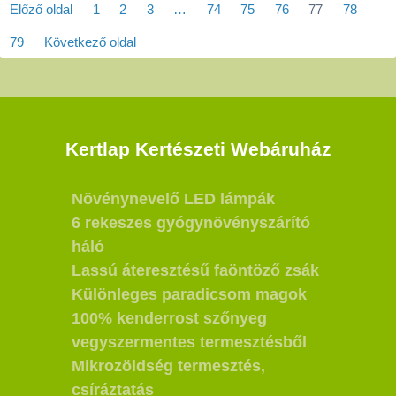
Előző oldal
1
2
3
…
74
75
76
77
78
79
Következő oldal
Kertlap Kertészeti Webáruház
Növénynevelő LED lámpák
6 rekeszes gyógynövényszárító
háló
Lassú áteresztésű faöntöző zsák
Különleges paradicsom magok
100% kenderrost szőnyeg
vegyszermentes termesztésből
Mikrozöldség termesztés,
csíráztatás