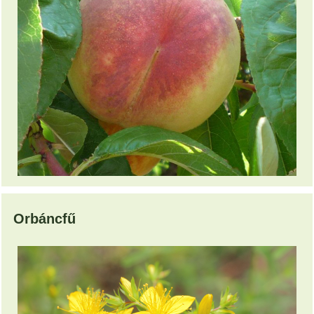
Orbáncfű