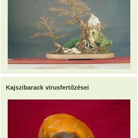
Kajszibarack vírusfertőzései