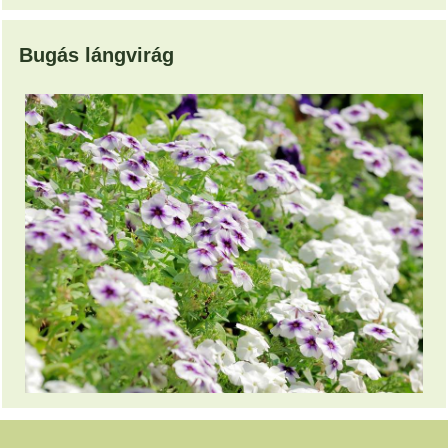
Bugás lángvirág