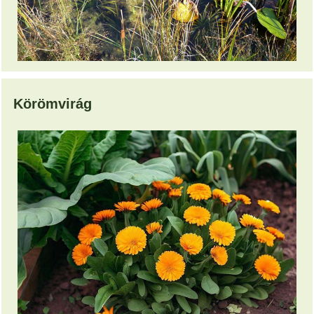
Körömvirág