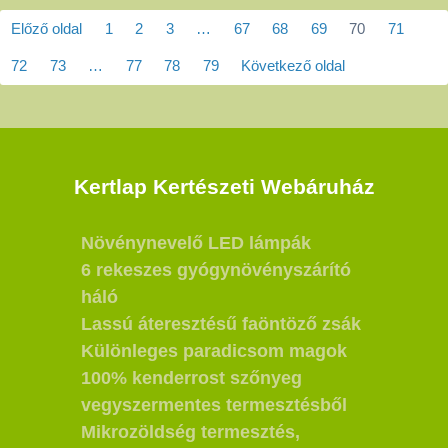
Előző oldal
1
2
3
…
67
68
69
70
71
72
73
…
77
78
79
Következő oldal
Kertlap Kertészeti Webáruház
Növénynevelő LED lámpák
6 rekeszes gyógynövényszárító
háló
Lassú áteresztésű faöntöző zsák
Különleges paradicsom magok
100% kenderrost szőnyeg
vegyszermentes termesztésből
Mikrozöldség termesztés,