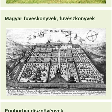
Magyar füveskönyvek, füvészkönyvek
Euphorbia dísznövények