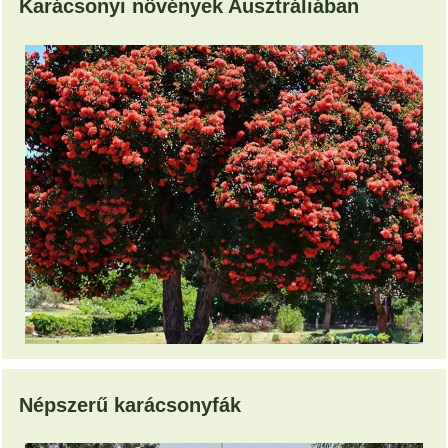
Karácsonyi növények Ausztráliában
Népszerű karácsonyfák