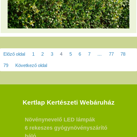
Előző oldal
1
2
3
4
5
6
7
…
77
78
79
Következő oldal
Kertlap Kertészeti Webáruház
Növénynevelő LED lámpák
6 rekeszes gyógynövényszárító
háló