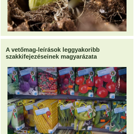
A vetőmag-leírások leggyakoribb
szakkifejezéseinek magyarázata