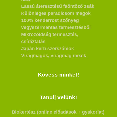
Lassú áteresztésű faöntöző zsák
Különleges paradicsom magok
100% kenderrost szőnyeg
vegyszermentes termesztésből
Mikrozöldség termesztés,
csíráztatás
Japán kerti szerszámok
Virágmagok, virágmag mixek
Kövess minket!
Tanulj velünk!
Biokertész (online előadások + gyakorlat)