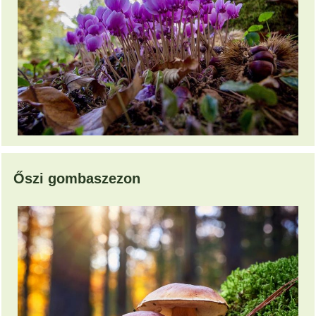
Őszi gombaszezon