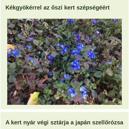
Kékgyökérrel az őszi kert szépségéért
A kert nyár végi sztárja a japán szellőrózsa