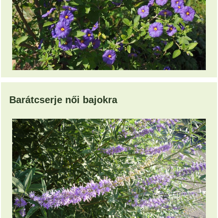
Barátcserje női bajokra