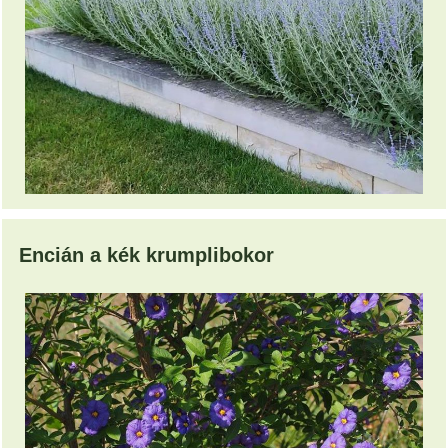
Encián a kék krumplibokor