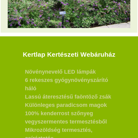
Kertlap Kertészeti Webáruház
Növénynevelő LED lámpák
6 rekeszes gyógynövényszárító
háló
Lassú áteresztésű faöntöző zsák
Különleges paradicsom magok
100% kenderrost szőnyeg
vegyszermentes termesztésből
Mikrozöldség termesztés,