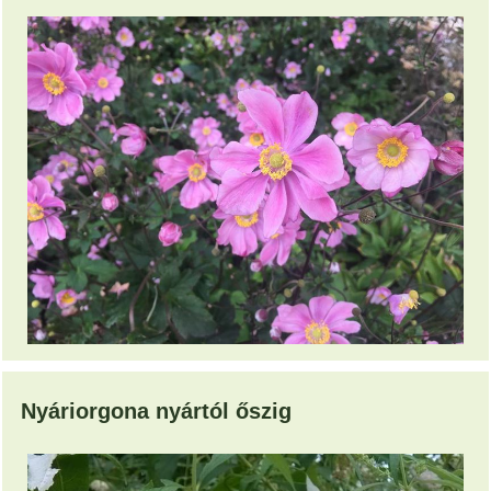
Nyáriorgona nyártól őszig