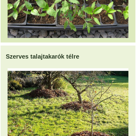
Szerves talajtakarók télre