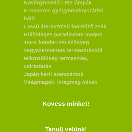
Növénynevelő LED lámpák
6 rekeszes gyógynövényszárító
háló
Lassú áteresztésű faöntöző zsák
Különleges paradicsom magok
100% kenderrost szőnyeg
vegyszermentes termesztésből
Mikrozöldség termesztés,
csíráztatás
Japán kerti szerszámok
Virágmagok, virágmag mixek
Kövess minket!
Tanulj velünk!