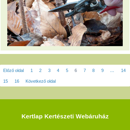
Előző oldal
1
2
3
4
5
6
7
8
9
…
14
15
16
Következő oldal
Kertlap Kertészeti Webáruház