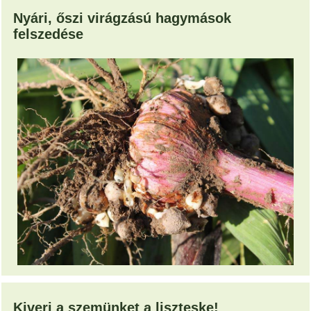
Nyári, őszi virágzású hagymások
felszedése
Kiveri a szemünket a liszteske!