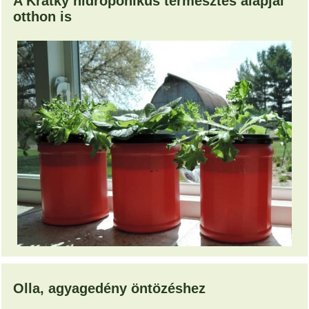
A Kratky hidropónikus termesztés alapjai
otthon is
Olla, agyagedény öntözéshez