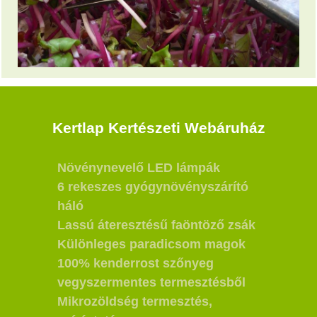
Kertlap Kertészeti Webáruház
Növénynevelő LED lámpák
6 rekeszes gyógynövényszárító
háló
Lassú áteresztésű faöntöző zsák
Különleges paradicsom magok
100% kenderrost szőnyeg
vegyszermentes termesztésből
Mikrozöldség termesztés,