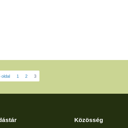
 oldal
1
2
3
dástár
Közösség