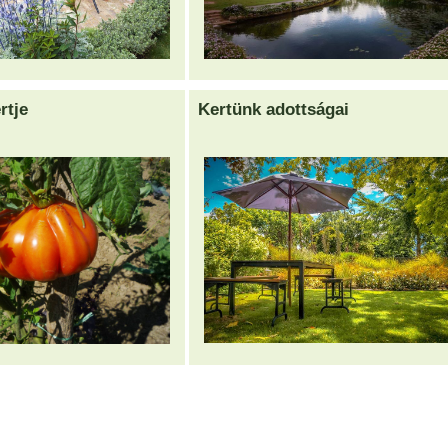
rtje
Kertünk adottságai