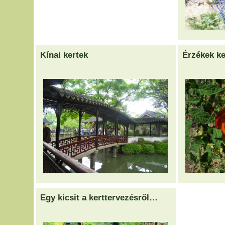
Kínai kertek
Érzékek ke
Egy kicsit a kerttervezésről…