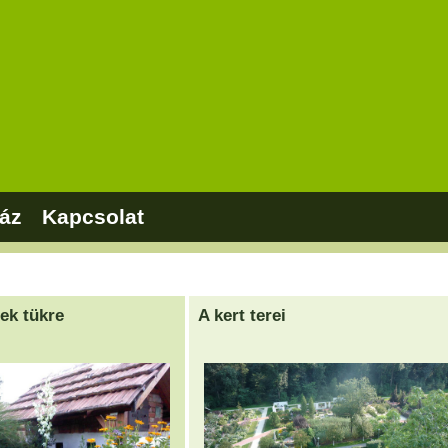
áz
Kapcsolat
lek tükre
A kert terei