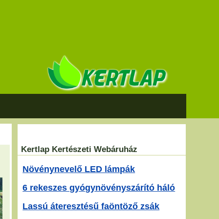
Kertlap Kertészeti Webáruház
Növénynevelő LED lámpák
6 rekeszes gyógynövényszárító háló
Lassú áteresztésű faöntöző zsák