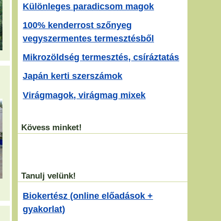
Különleges paradicsom magok
100% kenderrost szőnyeg
vegyszermentes termesztésből
Mikrozöldség termesztés, csíráztatás
Japán kerti szerszámok
Virágmagok, virágmag mixek
Kövess minket!
Tanulj velünk!
Biokertész (online előadások +
gyakorlat)