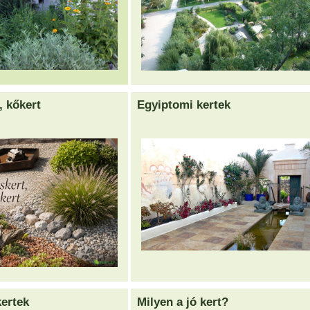
, kőkert
Egyiptomi kertek
ertek
Milyen a jó kert?