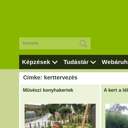
Képzések
Tudástár
Webáruh
Címke: kerttervezés
Művészi konyhakertek
A kert a lé