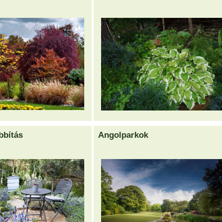
bbítás
Angolparkok