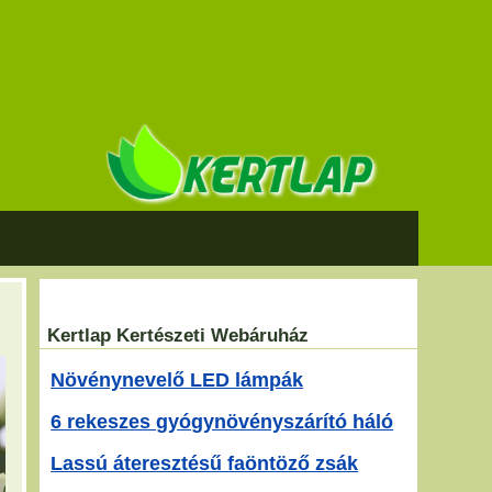
Kertlap Kertészeti Webáruház
Növénynevelő LED lámpák
6 rekeszes gyógynövényszárító háló
Lassú áteresztésű faöntöző zsák