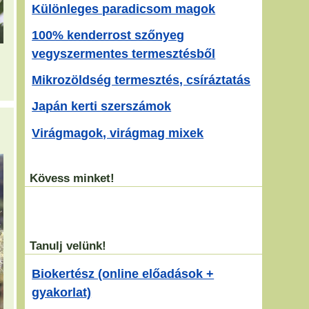
Különleges paradicsom magok
100% kenderrost szőnyeg
vegyszermentes termesztésből
Mikrozöldség termesztés, csíráztatás
Japán kerti szerszámok
Virágmagok, virágmag mixek
Kövess minket!
Tanulj velünk!
Biokertész (online előadások +
gyakorlat)