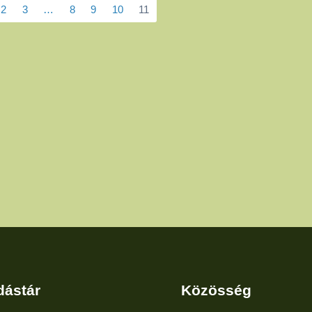
2
3
…
8
9
10
11
dástár
Közösség