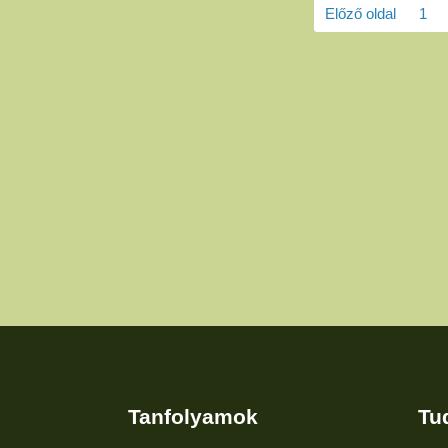
Előző oldal
1
Tanfolyamok
Tu