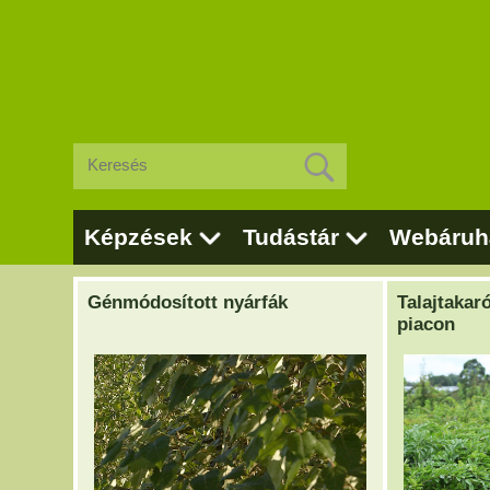
Képzések
Tudástár
Webáruh
Génmódosított nyárfák
Talajtakar
piacon