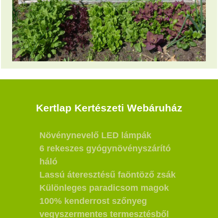
Kertlap Kertészeti Webáruház
Növénynevelő LED lámpák
6 rekeszes gyógynövényszárító
háló
Lassú áteresztésű faöntöző zsák
Különleges paradicsom magok
100% kenderrost szőnyeg
vegyszermentes termesztésből