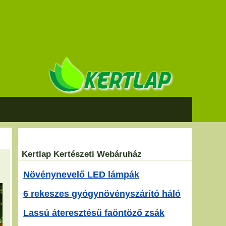
Kertlap Kertészeti Webáruház
Növénynevelő LED lámpák
6 rekeszes gyógynövényszárító háló
Lassú áteresztésű faöntöző zsák