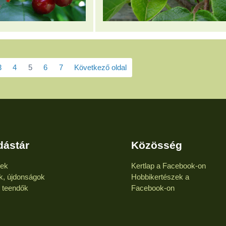
3
4
5
6
7
Következő oldal
dástár
Közösség
kek
Kertlap a Facebook-on
k, újdonságok
Hobbikertészek a
i teendők
Facebook-on