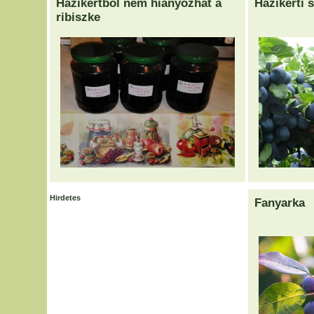
Házikertből nem hiányozhat a
Házikerti 
ribiszke
Hirdetes
Fanyarka