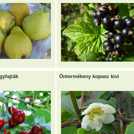
gyfajták
Öntermékeny kopasz kivi