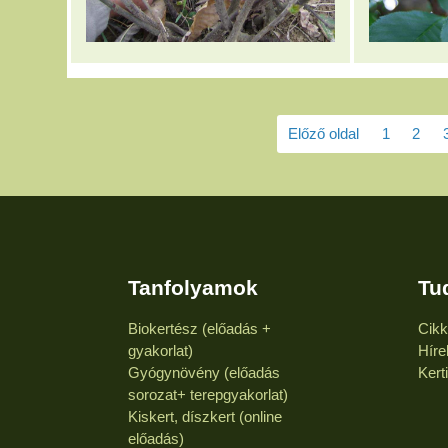
Előző oldal
1
2
Tanfolyamok
Tu
Biokertész (előadás +
Cik
gyakorlat)
Híre
Gyógynövény (előadás
Kert
sorozat+ terepgyakorlat)
Kiskert, díszkert (online
előadás)