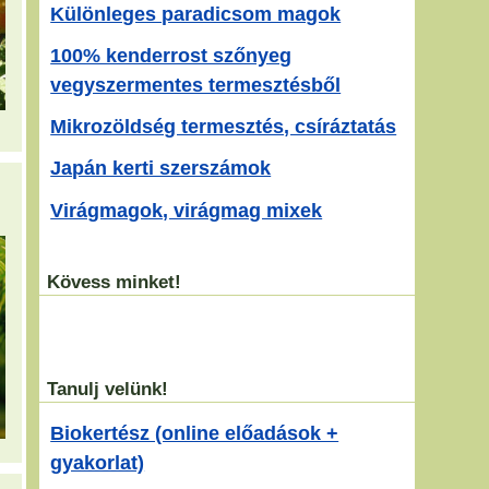
Különleges paradicsom magok
100% kenderrost szőnyeg
vegyszermentes termesztésből
Mikrozöldség termesztés, csíráztatás
Japán kerti szerszámok
Virágmagok, virágmag mixek
Kövess minket!
Tanulj velünk!
Biokertész (online előadások +
gyakorlat)