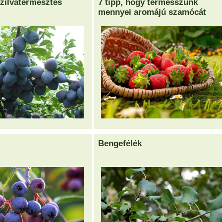
szilvatermesztés
7 tipp, hogy termesszünk
mennyei aromájú szamócát
Bengefélék