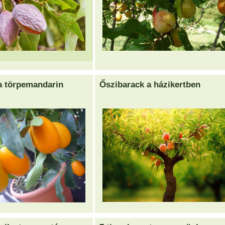
a törpemandarin
Őszibarack a házikertben