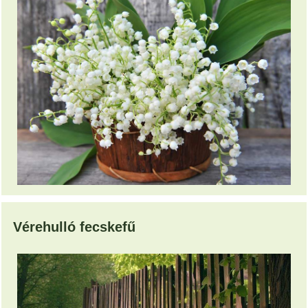
Vérehulló fecskefű