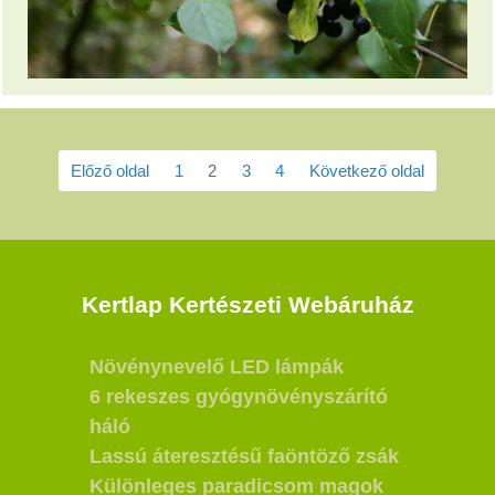
Előző oldal
1
2
3
4
Következő oldal
Kertlap Kertészeti Webáruház
Növénynevelő LED lámpák
6 rekeszes gyógynövényszárító
háló
Lassú áteresztésű faöntöző zsák
Különleges paradicsom magok