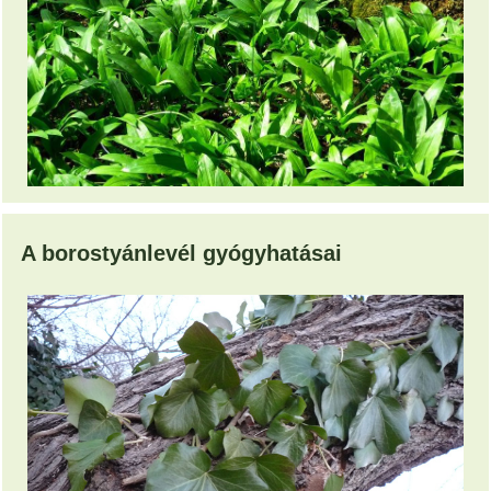
A borostyánlevél gyógyhatásai