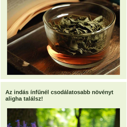
Az indás ínfűnél csodálatosabb növényt
aligha találsz!