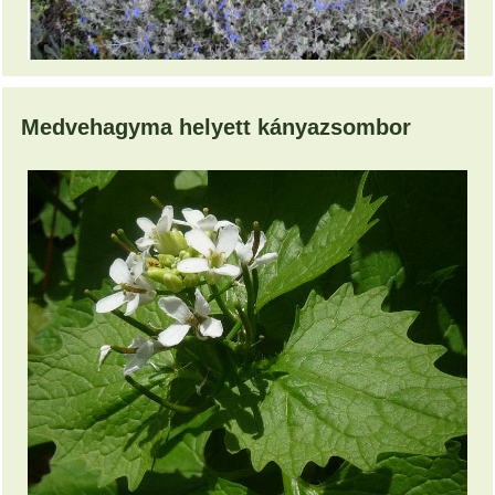
Medvehagyma helyett kányazsombor