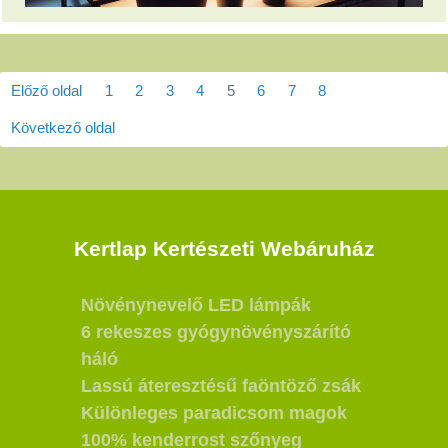
Előző oldal
1
2
3
4
5
6
7
8
Következő oldal
Kertlap Kertészeti Webáruház
Növénynevelő LED lámpák
6 rekeszes gyógynövényszárító
háló
Lassú áteresztésű faöntöző zsák
Különleges paradicsom magok
100% kenderrost szőnyeg