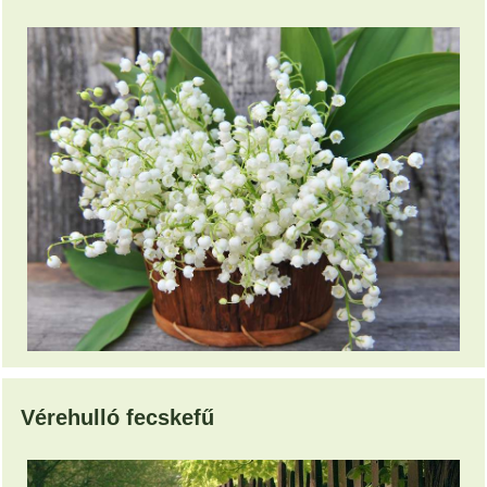
Vérehulló fecskefű