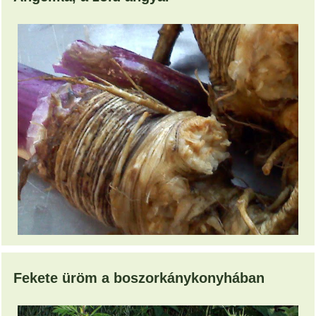
Fekete üröm a boszorkánykonyhában