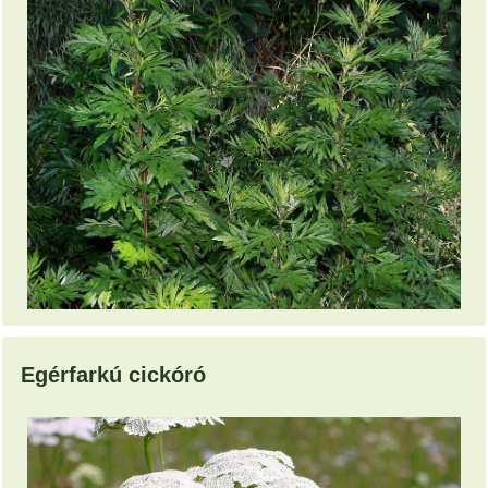
Egérfarkú cickóró