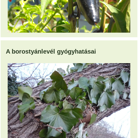
A borostyánlevél gyógyhatásai