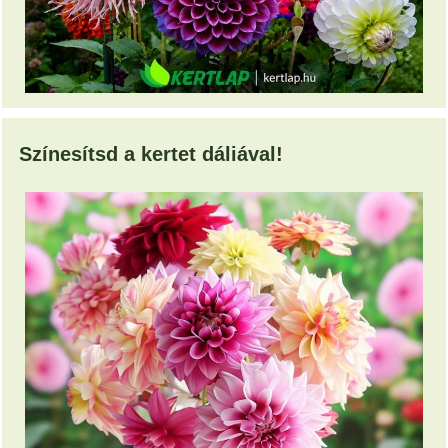
Színesítsd a kertet dáliával!