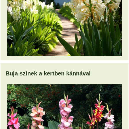
Buja színek a kertben kánnával