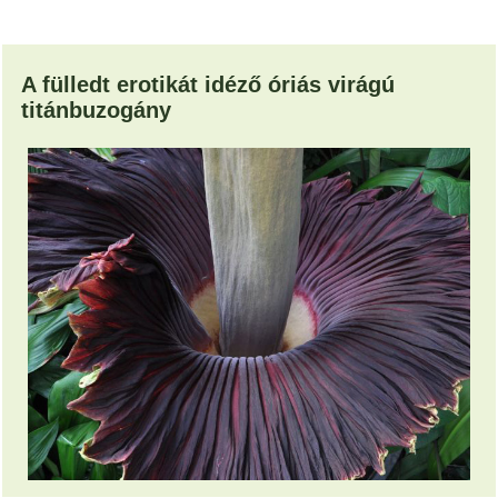
A fülledt erotikát idéző óriás virágú
titánbuzogány