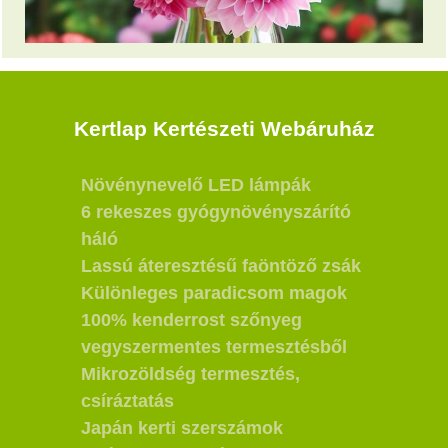
Kertlap Kertészeti Webáruház
Növénynevelő LED lámpák
6 rekeszes gyógynövényszárító
háló
Lassú áteresztésű faöntöző zsák
Különleges paradicsom magok
100% kenderrost szőnyeg
vegyszermentes termesztésből
Mikrozöldség termesztés,
csíráztatás
Japán kerti szerszámok