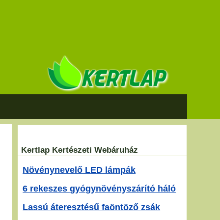
Kertlap Kertészeti Webáruház
Növénynevelő LED lámpák
6 rekeszes gyógynövényszárító háló
Lassú áteresztésű faöntöző zsák