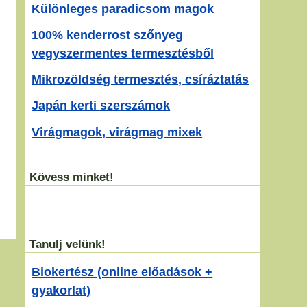
Különleges paradicsom magok
100% kenderrost szőnyeg
vegyszermentes termesztésből
Mikrozöldség termesztés, csíráztatás
Japán kerti szerszámok
Virágmagok, virágmag mixek
Kövess minket!
Tanulj velünk!
Biokertész (online előadások +
gyakorlat)