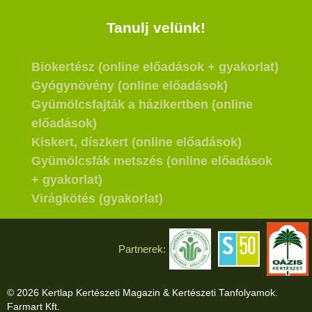
Tanulj velünk!
Biokertész (online előadások + gyakorlat)
Gyógynövény (online előadások)
Gyümölcsfajták a házikertben (online
előadások)
Kiskert, díszkert (online előadások)
Gyümölcsfák metszés (online előadások
+ gyakorlat)
Virágkötés (gyakorlat)
Partnerek:
© 2026 Kertlap Kertészeti Magazin & Kertészeti Tanfolyamok.
Farmart Kft.