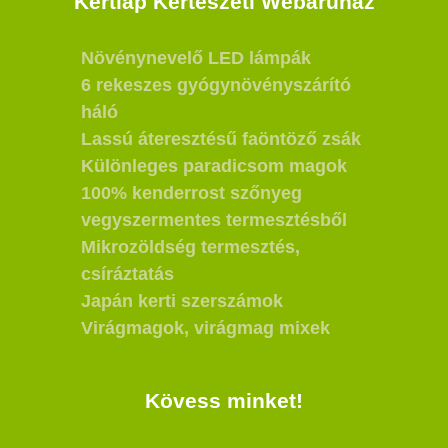
Kertlap Kertészeti Webáruház
Növénynevelő LED lámpák
6 rekeszes gyógynövényszárító
háló
Lassú áteresztésű faöntöző zsák
Különleges paradicsom magok
100% kenderrost szőnyeg
vegyszermentes termesztésből
Mikrozöldség termesztés,
csíráztatás
Japán kerti szerszámok
Virágmagok, virágmag mixek
Kövess minket!