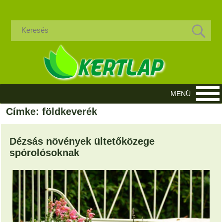
Címke: földkeverék
Dézsás növények ültetőközege
spórolósoknak