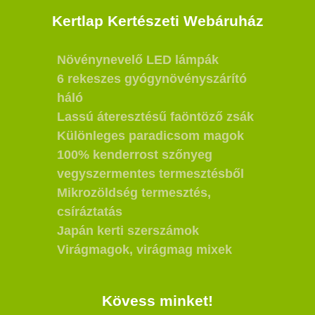
Kertlap Kertészeti Webáruház
Növénynevelő LED lámpák
6 rekeszes gyógynövényszárító
háló
Lassú áteresztésű faöntöző zsák
Különleges paradicsom magok
100% kenderrost szőnyeg
vegyszermentes termesztésből
Mikrozöldség termesztés,
csíráztatás
Japán kerti szerszámok
Virágmagok, virágmag mixek
Kövess minket!