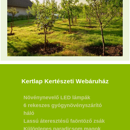
Kertlap Kertészeti Webáruház
Növénynevelő LED lámpák
6 rekeszes gyógynövényszárító
háló
Lassú áteresztésű faöntöző zsák
Különleges paradicsom magok