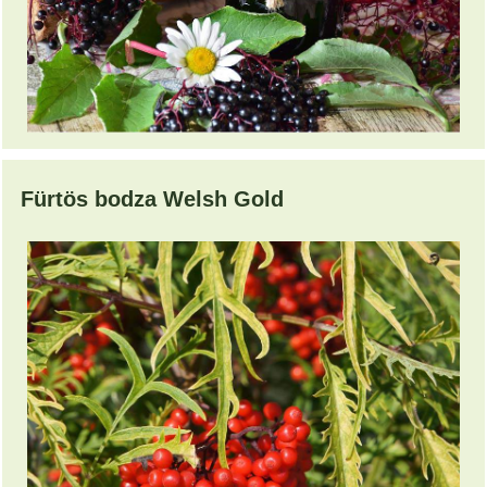
Fürtös bodza Welsh Gold