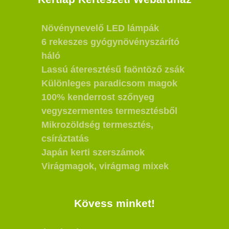
Növénynevelő LED lámpák
6 rekeszes gyógynövényszárító
háló
Lassú áteresztésű faöntöző zsák
Különleges paradicsom magok
100% kenderrost szőnyeg
vegyszermentes termesztésből
Mikrozöldség termesztés,
csíráztatás
Japán kerti szerszámok
Virágmagok, virágmag mixek
Kövess minket!